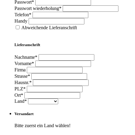
Passwort*
Passwort wiederholung*
Telefon*
Handy
Abweichende Lieferanschrift
Lieferanschrift
Nachname*
Vorname*
Firma
Strasse*
Hausnr.*
PLZ*
Ort*
Land*
Versandart
Bitte zuerst ein Land wählen!