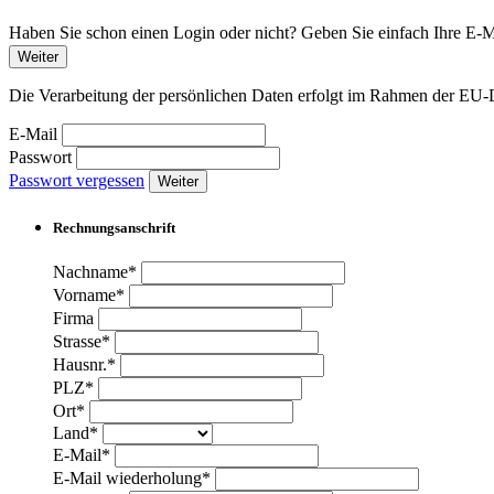
Haben Sie schon einen Login oder nicht? Geben Sie einfach Ihre E-Ma
Weiter
Die Verarbeitung der persönlichen Daten erfolgt im Rahmen der 
E-Mail
Passwort
Passwort vergessen
Weiter
Rechnungsanschrift
Nachname*
Vorname*
Firma
Strasse*
Hausnr.*
PLZ*
Ort*
Land*
E-Mail*
E-Mail wiederholung*