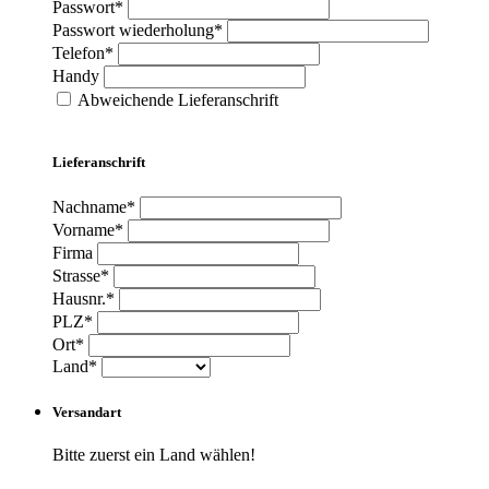
Passwort*
Passwort wiederholung*
Telefon*
Handy
Abweichende Lieferanschrift
Lieferanschrift
Nachname*
Vorname*
Firma
Strasse*
Hausnr.*
PLZ*
Ort*
Land*
Versandart
Bitte zuerst ein Land wählen!