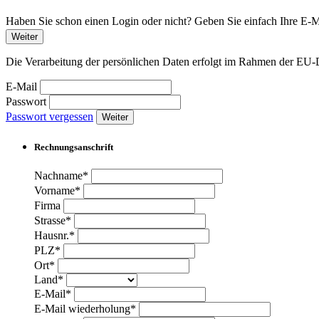
Haben Sie schon einen Login oder nicht? Geben Sie einfach Ihre E-Ma
Weiter
Die Verarbeitung der persönlichen Daten erfolgt im Rahmen der 
E-Mail
Passwort
Passwort vergessen
Weiter
Rechnungsanschrift
Nachname*
Vorname*
Firma
Strasse*
Hausnr.*
PLZ*
Ort*
Land*
E-Mail*
E-Mail wiederholung*