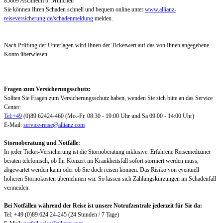
85609 Aschheim b. München
Sie können Ihren Schaden schnell und bequem online unter
www.allianz-
reiseversicherung.de/schadenmeldung
melden.
Nach Prüfung der Unterlagen wird Ihnen der Ticketwert auf das von Ihnen angegebene
Konto überwiesen.
Fragen zum Versicherungsschutz:
Sollten Sie Fragen zum Versicherungsschutz haben, wenden Sie sich bitte an das Service
Center:
Tel:+49
(0)89.62424-460 (Mo.-Fr. 08:30 - 19:00 Uhr und Sa 09:00 - 14:00 Uhr)
E-Mail:
service-reise@allianz.com
Stornoberatung und Notfälle:
In jeder Ticket-Versicherung ist die Stornoberatung inklusive. Erfahrene Reisemediziner
beraten telefonisch, ob Ihr Konzert im Krankheitsfall sofort storniert werden muss,
abgewartet werden kann oder ob Sie doch reisen können. Das Risiko von eventuell
höheren Stornokosten übernehmen wir. So lassen sich Zahlungskürzungen im Schadenfall
vermeiden.
Bei Notfällen während der Reise ist unsere Notrufzentrale jederzeit für Sie da:
Tel: +49 (0)89 624 24-245 (24 Stunden / 7 Tage)