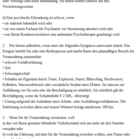
oder Vorsorge sind keine Behandlung. Sie haben keinen Einfluss auf den
Versicherungsschutz.
d) Eine psychische Erkrankung ist schwer, wenn
• sie stationär behandelt wird oder
• sie von einem Facharzt für Psychiatrie vor Stornierung attestiert wird oder
• von Ihrem Krankenversicherer eine ambulante Psychotherapie genehmigt wird.
2. Wir leisten außerdem, wenn eines der folgenden Ereignisse unerwartet eintritt. Das
Ereignis betrifft Sie oder eine Risikoperson und macht Ihnen den planmäßigen Besuch der
Veranstaltung unzumutbar:
• schwere Unfallverletzung
• Tod
• Schwangerschaft
• Schaden am Eigentum durch: Feuer, Explosion, Sturm, Blitzschlag, Hochwasser,
Erdbeben, Wasserrohrbruch oder vorsätzliche Straftat eines Dritten. Sie müssen zur
Aufklärung vor Ort sein oder die Beschädigung ist erheblich. Als erheblich gilt die
Beschädigung, wenn die Schadenhöhe € 2.500,– übersteigt.
• Umzug aufgrund der Aufnahme eines Arbeits- oder Ausbildungsverhältnisses. Die
Entfernung zwischen altem und neuem Wohnort beträgt mindestens 100 km.
3. Wenn Sie die Veranstaltung versäumen, weil
a) das von Ihnen genutzte öffentliche Verkehrsmittel sich um mehr als drei Stunden
verspätet oder
b) weil das Fahrzeug, mit dem Sie die Veranstaltung erreichen wollten, eine Panne oder