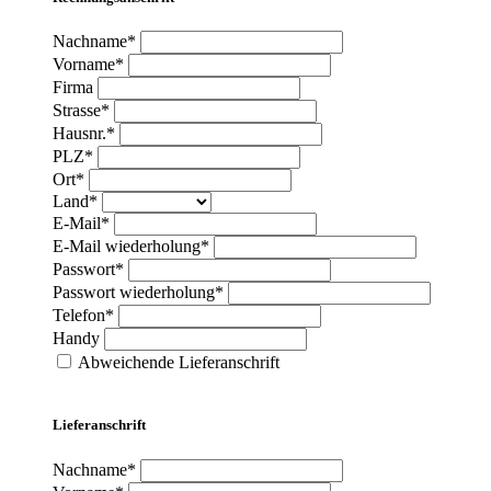
Nachname*
Vorname*
Firma
Strasse*
Hausnr.*
PLZ*
Ort*
Land*
E-Mail*
E-Mail wiederholung*
Passwort*
Passwort wiederholung*
Telefon*
Handy
Abweichende Lieferanschrift
Lieferanschrift
Nachname*