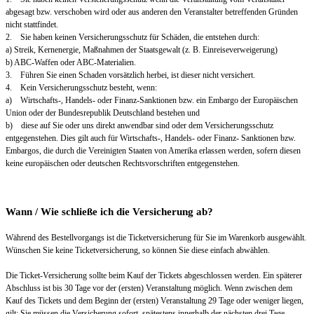
abgesagt bzw. verschoben wird oder aus anderen den Veranstalter betreffenden Gründen
nicht stattfindet.
2. Sie haben keinen Versicherungsschutz für Schäden, die entstehen durch:
a) Streik, Kernenergie, Maßnahmen der Staatsgewalt (z. B. Einreiseverweigerung)
b) ABC-Waffen oder ABC-Materialien.
3. Führen Sie einen Schaden vorsätzlich herbei, ist dieser nicht versichert.
4. Kein Versicherungsschutz besteht, wenn:
a) Wirtschafts-, Handels- oder Finanz-Sanktionen bzw. ein Embargo der Europäischen
Union oder der Bundesrepublik Deutschland bestehen und
b) diese auf Sie oder uns direkt anwendbar sind oder dem Versicherungsschutz
entgegenstehen. Dies gilt auch für Wirtschafts-, Handels- oder Finanz- Sanktionen bzw.
Embargos, die durch die Vereinigten Staaten von Amerika erlassen werden, sofern diesen
keine europäischen oder deutschen Rechtsvorschriften entgegenstehen.
Wann / Wie schließe ich die Versicherung ab?
Während des Bestellvorgangs ist die Ticketversicherung für Sie im Warenkorb ausgewählt.
Wünschen Sie keine Ticketversicherung, so können Sie diese einfach abwählen.
Die Ticket-Versicherung sollte beim Kauf der Tickets abgeschlossen werden. Ein späterer
Abschluss ist bis 30 Tage vor der (ersten) Veranstaltung möglich. Wenn zwischen dem
Kauf des Tickets und dem Beginn der (ersten) Veranstaltung 29 Tage oder weniger liegen,
gilt: Sie müssen die Versicherung sofort, spätestens innerhalb der nächsten drei Tage,