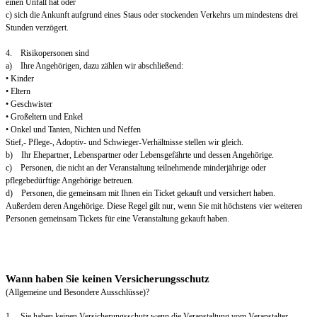
einen Unfall hat oder
c) sich die Ankunft aufgrund eines Staus oder stockenden Verkehrs um mindestens drei
Stunden verzögert.
4. Risikopersonen sind
a) Ihre Angehörigen, dazu zählen wir abschließend:
• Kinder
• Eltern
• Geschwister
• Großeltern und Enkel
• Onkel und Tanten, Nichten und Neffen
Stief,- Pflege-, Adoptiv- und Schwieger-Verhältnisse stellen wir gleich.
b) Ihr Ehepartner, Lebenspartner oder Lebensgefährte und dessen Angehörige.
c) Personen, die nicht an der Veranstaltung teilnehmende minderjährige oder
pflegebedürftige Angehörige betreuen.
d) Personen, die gemeinsam mit Ihnen ein Ticket gekauft und versichert haben.
Außerdem deren Angehörige. Diese Regel gilt nur, wenn Sie mit höchstens vier weiteren
Personen gemeinsam Tickets für eine Veranstaltung gekauft haben.
Wann haben Sie keinen Versicherungsschutz
(Allgemeine und Besondere Ausschlüsse)?
1. Sie haben keinen Versicherungsschutz wenn die Veranstaltung vom Veranstalter