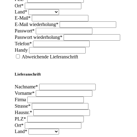
Ort*
Land*
E-Mail*
E-Mail wiederholung*
Passwort*
Passwort wiederholung*
Telefon*
Handy
Abweichende Lieferanschrift
Lieferanschrift
Nachname*
Vorname*
Firma
Strasse*
Hausnr.*
PLZ*
Ort*
Land*