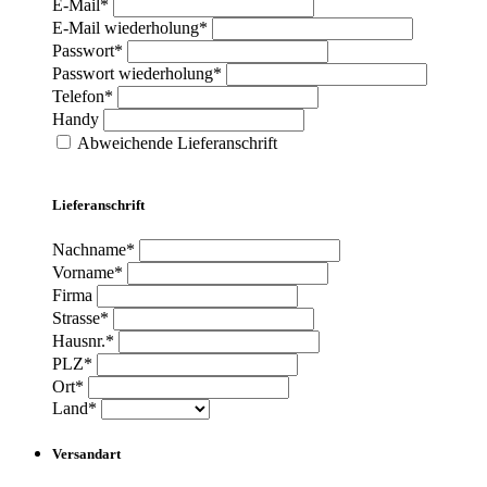
E-Mail*
E-Mail wiederholung*
Passwort*
Passwort wiederholung*
Telefon*
Handy
Abweichende Lieferanschrift
Lieferanschrift
Nachname*
Vorname*
Firma
Strasse*
Hausnr.*
PLZ*
Ort*
Land*
Versandart