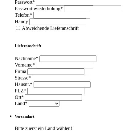
Passwort*
Passwort wiederholung*
Telefon*
Handy
Abweichende Lieferanschrift
Lieferanschrift
Nachname*
Vorname*
Firma
Strasse*
Hausnr.*
PLZ*
Ort*
Land*
Versandart
Bitte zuerst ein Land wählen!