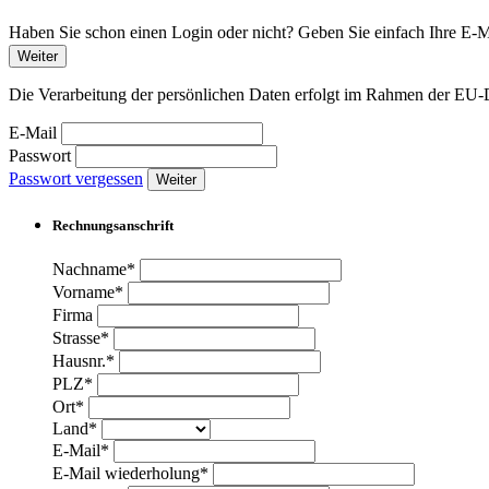
Haben Sie schon einen Login oder nicht? Geben Sie einfach Ihre E-Ma
Weiter
Die Verarbeitung der persönlichen Daten erfolgt im Rahmen der 
E-Mail
Passwort
Passwort vergessen
Weiter
Rechnungsanschrift
Nachname*
Vorname*
Firma
Strasse*
Hausnr.*
PLZ*
Ort*
Land*
E-Mail*
E-Mail wiederholung*