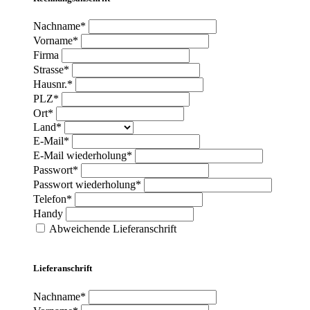
Nachname*
Vorname*
Firma
Strasse*
Hausnr.*
PLZ*
Ort*
Land*
E-Mail*
E-Mail wiederholung*
Passwort*
Passwort wiederholung*
Telefon*
Handy
Abweichende Lieferanschrift
Lieferanschrift
Nachname*