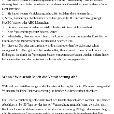
abgesagt bzw. verschoben wird oder aus anderen den Veranstalter betreffenden Gründen
nicht stattfindet.
2. Sie haben keinen Versicherungsschutz für Schäden, die entstehen durch:
a) Streik, Kernenergie, Maßnahmen der Staatsgewalt (z. B. Einreiseverweigerung)
b) ABC-Waffen oder ABC-Materialien.
3. Führen Sie einen Schaden vorsätzlich herbei, ist dieser nicht versichert.
4. Kein Versicherungsschutz besteht, wenn:
a) Wirtschafts-, Handels- oder Finanz-Sanktionen bzw. ein Embargo der Europäischen
Union oder der Bundesrepublik Deutschland bestehen und
b) diese auf Sie oder uns direkt anwendbar sind oder dem Versicherungsschutz
entgegenstehen. Dies gilt auch für Wirtschafts-, Handels- oder Finanz- Sanktionen bzw.
Embargos, die durch die Vereinigten Staaten von Amerika erlassen werden, sofern diesen
keine europäischen oder deutschen Rechtsvorschriften entgegenstehen.
Wann / Wie schließe ich die Versicherung ab?
Während des Bestellvorgangs ist die Ticketversicherung für Sie im Warenkorb ausgewählt.
Wünschen Sie keine Ticketversicherung, so können Sie diese einfach abwählen.
Die Ticket-Versicherung sollte beim Kauf der Tickets abgeschlossen werden. Ein späterer
Abschluss ist bis 30 Tage vor der (ersten) Veranstaltung möglich. Wenn zwischen dem
Kauf des Tickets und dem Beginn der (ersten) Veranstaltung 29 Tage oder weniger liegen,
gilt: Sie müssen die Versicherung sofort, spätestens innerhalb der nächsten drei Tage,