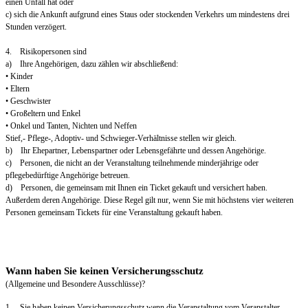
einen Unfall hat oder
c) sich die Ankunft aufgrund eines Staus oder stockenden Verkehrs um mindestens drei
Stunden verzögert.
4. Risikopersonen sind
a) Ihre Angehörigen, dazu zählen wir abschließend:
• Kinder
• Eltern
• Geschwister
• Großeltern und Enkel
• Onkel und Tanten, Nichten und Neffen
Stief,- Pflege-, Adoptiv- und Schwieger-Verhältnisse stellen wir gleich.
b) Ihr Ehepartner, Lebenspartner oder Lebensgefährte und dessen Angehörige.
c) Personen, die nicht an der Veranstaltung teilnehmende minderjährige oder
pflegebedürftige Angehörige betreuen.
d) Personen, die gemeinsam mit Ihnen ein Ticket gekauft und versichert haben.
Außerdem deren Angehörige. Diese Regel gilt nur, wenn Sie mit höchstens vier weiteren
Personen gemeinsam Tickets für eine Veranstaltung gekauft haben.
Wann haben Sie keinen Versicherungsschutz
(Allgemeine und Besondere Ausschlüsse)?
1. Sie haben keinen Versicherungsschutz wenn die Veranstaltung vom Veranstalter