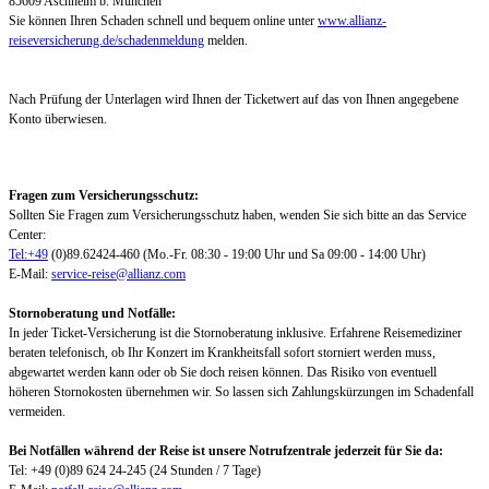
85609 Aschheim b. München
Sie können Ihren Schaden schnell und bequem online unter
www.allianz-
reiseversicherung.de/schadenmeldung
melden.
Nach Prüfung der Unterlagen wird Ihnen der Ticketwert auf das von Ihnen angegebene
Konto überwiesen.
Fragen zum Versicherungsschutz:
Sollten Sie Fragen zum Versicherungsschutz haben, wenden Sie sich bitte an das Service
Center:
Tel:+49
(0)89.62424-460 (Mo.-Fr. 08:30 - 19:00 Uhr und Sa 09:00 - 14:00 Uhr)
E-Mail:
service-reise@allianz.com
Stornoberatung und Notfälle:
In jeder Ticket-Versicherung ist die Stornoberatung inklusive. Erfahrene Reisemediziner
beraten telefonisch, ob Ihr Konzert im Krankheitsfall sofort storniert werden muss,
abgewartet werden kann oder ob Sie doch reisen können. Das Risiko von eventuell
höheren Stornokosten übernehmen wir. So lassen sich Zahlungskürzungen im Schadenfall
vermeiden.
Bei Notfällen während der Reise ist unsere Notrufzentrale jederzeit für Sie da:
Tel: +49 (0)89 624 24-245 (24 Stunden / 7 Tage)