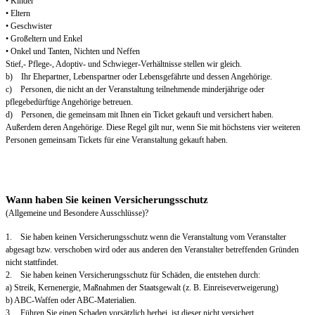
• Kinder
• Eltern
• Geschwister
• Großeltern und Enkel
• Onkel und Tanten, Nichten und Neffen
Stief,- Pflege-, Adoptiv- und Schwieger-Verhältnisse stellen wir gleich.
b) Ihr Ehepartner, Lebenspartner oder Lebensgefährte und dessen Angehörige.
c) Personen, die nicht an der Veranstaltung teilnehmende minderjährige oder
pflegebedürftige Angehörige betreuen.
d) Personen, die gemeinsam mit Ihnen ein Ticket gekauft und versichert haben.
Außerdem deren Angehörige. Diese Regel gilt nur, wenn Sie mit höchstens vier weiteren
Personen gemeinsam Tickets für eine Veranstaltung gekauft haben.
Wann haben Sie keinen Versicherungsschutz
(Allgemeine und Besondere Ausschlüsse)?
1. Sie haben keinen Versicherungsschutz wenn die Veranstaltung vom Veranstalter
abgesagt bzw. verschoben wird oder aus anderen den Veranstalter betreffenden Gründen
nicht stattfindet.
2. Sie haben keinen Versicherungsschutz für Schäden, die entstehen durch:
a) Streik, Kernenergie, Maßnahmen der Staatsgewalt (z. B. Einreiseverweigerung)
b) ABC-Waffen oder ABC-Materialien.
3. Führen Sie einen Schaden vorsätzlich herbei, ist dieser nicht versichert.