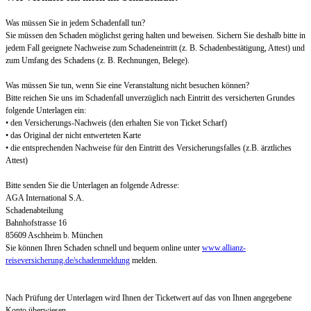
Was müssen Sie in jedem Schadenfall tun?
Sie müssen den Schaden möglichst gering halten und beweisen. Sichern Sie deshalb bitte in
jedem Fall geeignete Nachweise zum Schadeneintritt (z. B. Schadenbestätigung, Attest) und
zum Umfang des Schadens (z. B. Rechnungen, Belege).
Was müssen Sie tun, wenn Sie eine Veranstaltung nicht besuchen können?
Bitte reichen Sie uns im Schadenfall unverzüglich nach Eintritt des versicherten Grundes
folgende Unterlagen ein:
• den Versicherungs-Nachweis (den erhalten Sie von Ticket Scharf)
• das Original der nicht entwerteten Karte
• die entsprechenden Nachweise für den Eintritt des Versicherungsfalles (z.B. ärztliches
Attest)
Bitte senden Sie die Unterlagen an folgende Adresse:
AGA International S.A.
Schadenabteilung
Bahnhofstrasse 16
85609 Aschheim b. München
Sie können Ihren Schaden schnell und bequem online unter
www.allianz-
reiseversicherung.de/schadenmeldung
melden.
Nach Prüfung der Unterlagen wird Ihnen der Ticketwert auf das von Ihnen angegebene
Konto überwiesen.