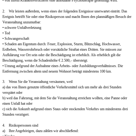
• von Ihrem Krankenversicherer eine ambulante Psychotherapie genehmigt wird.
2. Wir leisten außerdem, wenn eines der folgenden Ereignisse unerwartet eintritt. Das
Ereignis betrifft Sie oder eine Risikoperson und macht Ihnen den planmäßigen Besuch der
Veranstaltung unzumutbar:
• schwere Unfallverletzung
• Tod
• Schwangerschaft
• Schaden am Eigentum durch: Feuer, Explosion, Sturm, Blitzschlag, Hochwasser,
Erdbeben, Wasserrohrbruch oder vorsätzliche Straftat eines Dritten. Sie müssen zur
Aufklärung vor Ort sein oder die Beschädigung ist erheblich. Als erheblich gilt die
Beschädigung, wenn die Schadenhöhe € 2.500,– übersteigt.
• Umzug aufgrund der Aufnahme eines Arbeits- oder Ausbildungsverhältnisses. Die
Entfernung zwischen altem und neuem Wohnort beträgt mindestens 100 km.
3. Wenn Sie die Veranstaltung versäumen, weil
a) das von Ihnen genutzte öffentliche Verkehrsmittel sich um mehr als drei Stunden
verspätet oder
b) weil das Fahrzeug, mit dem Sie die Veranstaltung erreichen wollten, eine Panne oder
einen Unfall hat oder
c) sich die Ankunft aufgrund eines Staus oder stockenden Verkehrs um mindestens drei
Stunden verzögert.
4. Risikopersonen sind
a) Ihre Angehörigen, dazu zählen wir abschließend: