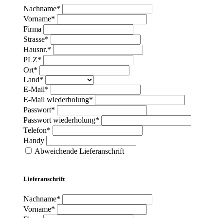
Nachname*
Vorname*
Firma
Strasse*
Hausnr.*
PLZ*
Ort*
Land*
E-Mail*
E-Mail wiederholung*
Passwort*
Passwort wiederholung*
Telefon*
Handy
Abweichende Lieferanschrift
Lieferanschrift
Nachname*
Vorname*