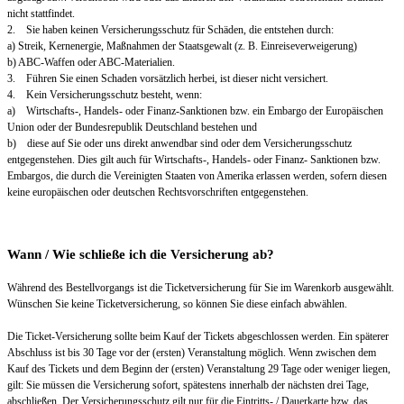
nicht stattfindet.
2. Sie haben keinen Versicherungsschutz für Schäden, die entstehen durch:
a) Streik, Kernenergie, Maßnahmen der Staatsgewalt (z. B. Einreiseverweigerung)
b) ABC-Waffen oder ABC-Materialien.
3. Führen Sie einen Schaden vorsätzlich herbei, ist dieser nicht versichert.
4. Kein Versicherungsschutz besteht, wenn:
a) Wirtschafts-, Handels- oder Finanz-Sanktionen bzw. ein Embargo der Europäischen
Union oder der Bundesrepublik Deutschland bestehen und
b) diese auf Sie oder uns direkt anwendbar sind oder dem Versicherungsschutz
entgegenstehen. Dies gilt auch für Wirtschafts-, Handels- oder Finanz- Sanktionen bzw.
Embargos, die durch die Vereinigten Staaten von Amerika erlassen werden, sofern diesen
keine europäischen oder deutschen Rechtsvorschriften entgegenstehen.
Wann / Wie schließe ich die Versicherung ab?
Während des Bestellvorgangs ist die Ticketversicherung für Sie im Warenkorb ausgewählt.
Wünschen Sie keine Ticketversicherung, so können Sie diese einfach abwählen.
Die Ticket-Versicherung sollte beim Kauf der Tickets abgeschlossen werden. Ein späterer
Abschluss ist bis 30 Tage vor der (ersten) Veranstaltung möglich. Wenn zwischen dem
Kauf des Tickets und dem Beginn der (ersten) Veranstaltung 29 Tage oder weniger liegen,
gilt: Sie müssen die Versicherung sofort, spätestens innerhalb der nächsten drei Tage,
abschließen. Der Versicherungsschutz gilt nur für die Eintritts- / Dauerkarte bzw. das