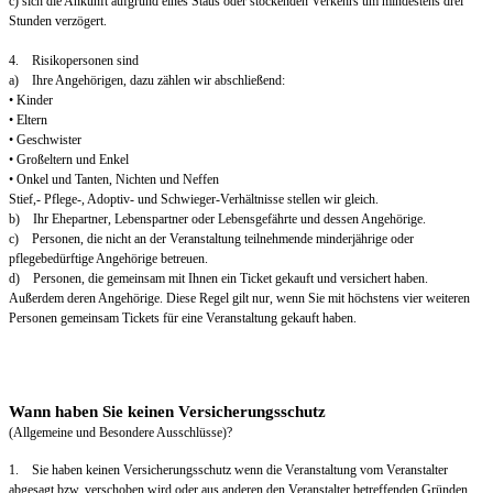
c) sich die Ankunft aufgrund eines Staus oder stockenden Verkehrs um mindestens drei
Stunden verzögert.
4. Risikopersonen sind
a) Ihre Angehörigen, dazu zählen wir abschließend:
• Kinder
• Eltern
• Geschwister
• Großeltern und Enkel
• Onkel und Tanten, Nichten und Neffen
Stief,- Pflege-, Adoptiv- und Schwieger-Verhältnisse stellen wir gleich.
b) Ihr Ehepartner, Lebenspartner oder Lebensgefährte und dessen Angehörige.
c) Personen, die nicht an der Veranstaltung teilnehmende minderjährige oder
pflegebedürftige Angehörige betreuen.
d) Personen, die gemeinsam mit Ihnen ein Ticket gekauft und versichert haben.
Außerdem deren Angehörige. Diese Regel gilt nur, wenn Sie mit höchstens vier weiteren
Personen gemeinsam Tickets für eine Veranstaltung gekauft haben.
Wann haben Sie keinen Versicherungsschutz
(Allgemeine und Besondere Ausschlüsse)?
1. Sie haben keinen Versicherungsschutz wenn die Veranstaltung vom Veranstalter
abgesagt bzw. verschoben wird oder aus anderen den Veranstalter betreffenden Gründen