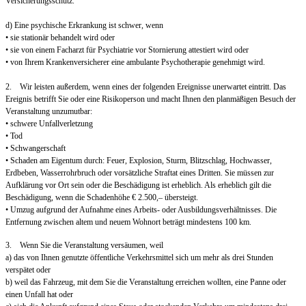
Versicherungsschutz.
d) Eine psychische Erkrankung ist schwer, wenn
• sie stationär behandelt wird oder
• sie von einem Facharzt für Psychiatrie vor Stornierung attestiert wird oder
• von Ihrem Krankenversicherer eine ambulante Psychotherapie genehmigt wird.
2. Wir leisten außerdem, wenn eines der folgenden Ereignisse unerwartet eintritt. Das
Ereignis betrifft Sie oder eine Risikoperson und macht Ihnen den planmäßigen Besuch der
Veranstaltung unzumutbar:
• schwere Unfallverletzung
• Tod
• Schwangerschaft
• Schaden am Eigentum durch: Feuer, Explosion, Sturm, Blitzschlag, Hochwasser,
Erdbeben, Wasserrohrbruch oder vorsätzliche Straftat eines Dritten. Sie müssen zur
Aufklärung vor Ort sein oder die Beschädigung ist erheblich. Als erheblich gilt die
Beschädigung, wenn die Schadenhöhe € 2.500,– übersteigt.
• Umzug aufgrund der Aufnahme eines Arbeits- oder Ausbildungsverhältnisses. Die
Entfernung zwischen altem und neuem Wohnort beträgt mindestens 100 km.
3. Wenn Sie die Veranstaltung versäumen, weil
a) das von Ihnen genutzte öffentliche Verkehrsmittel sich um mehr als drei Stunden
verspätet oder
b) weil das Fahrzeug, mit dem Sie die Veranstaltung erreichen wollten, eine Panne oder
einen Unfall hat oder