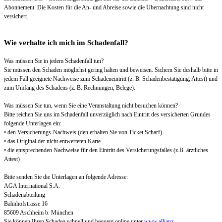
Abonnement. Die Kosten für die An- und Abreise sowie die Übernachtung sind nicht
versichert.
Wie verhalte ich mich im Schadenfall?
Was müssen Sie in jedem Schadenfall tun?
Sie müssen den Schaden möglichst gering halten und beweisen. Sichern Sie deshalb bitte in
jedem Fall geeignete Nachweise zum Schadeneintritt (z. B. Schadenbestätigung, Attest) und
zum Umfang des Schadens (z. B. Rechnungen, Belege).
Was müssen Sie tun, wenn Sie eine Veranstaltung nicht besuchen können?
Bitte reichen Sie uns im Schadenfall unverzüglich nach Eintritt des versicherten Grundes
folgende Unterlagen ein:
• den Versicherungs-Nachweis (den erhalten Sie von Ticket Scharf)
• das Original der nicht entwerteten Karte
• die entsprechenden Nachweise für den Eintritt des Versicherungsfalles (z.B. ärztliches
Attest)
Bitte senden Sie die Unterlagen an folgende Adresse:
AGA International S.A.
Schadenabteilung
Bahnhofstrasse 16
85609 Aschheim b. München
Sie können Ihren Schaden schnell und bequem online unter
www.allianz-