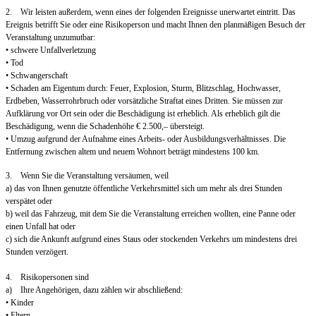
2. Wir leisten außerdem, wenn eines der folgenden Ereignisse unerwartet eintritt. Das
Ereignis betrifft Sie oder eine Risikoperson und macht Ihnen den planmäßigen Besuch der
Veranstaltung unzumutbar:
• schwere Unfallverletzung
• Tod
• Schwangerschaft
• Schaden am Eigentum durch: Feuer, Explosion, Sturm, Blitzschlag, Hochwasser,
Erdbeben, Wasserrohrbruch oder vorsätzliche Straftat eines Dritten. Sie müssen zur
Aufklärung vor Ort sein oder die Beschädigung ist erheblich. Als erheblich gilt die
Beschädigung, wenn die Schadenhöhe € 2.500,– übersteigt.
• Umzug aufgrund der Aufnahme eines Arbeits- oder Ausbildungsverhältnisses. Die
Entfernung zwischen altem und neuem Wohnort beträgt mindestens 100 km.
3. Wenn Sie die Veranstaltung versäumen, weil
a) das von Ihnen genutzte öffentliche Verkehrsmittel sich um mehr als drei Stunden
verspätet oder
b) weil das Fahrzeug, mit dem Sie die Veranstaltung erreichen wollten, eine Panne oder
einen Unfall hat oder
c) sich die Ankunft aufgrund eines Staus oder stockenden Verkehrs um mindestens drei
Stunden verzögert.
4. Risikopersonen sind
a) Ihre Angehörigen, dazu zählen wir abschließend:
• Kinder
• Eltern