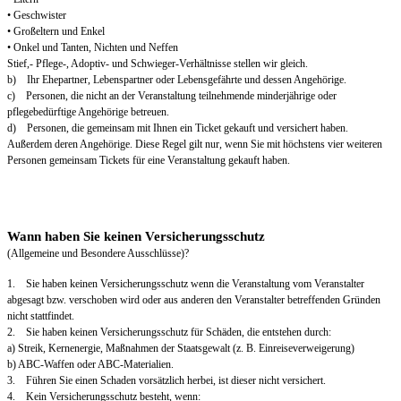
• Geschwister
• Großeltern und Enkel
• Onkel und Tanten, Nichten und Neffen
Stief,- Pflege-, Adoptiv- und Schwieger-Verhältnisse stellen wir gleich.
b) Ihr Ehepartner, Lebenspartner oder Lebensgefährte und dessen Angehörige.
c) Personen, die nicht an der Veranstaltung teilnehmende minderjährige oder
pflegebedürftige Angehörige betreuen.
d) Personen, die gemeinsam mit Ihnen ein Ticket gekauft und versichert haben.
Außerdem deren Angehörige. Diese Regel gilt nur, wenn Sie mit höchstens vier weiteren
Personen gemeinsam Tickets für eine Veranstaltung gekauft haben.
Wann haben Sie keinen Versicherungsschutz
(Allgemeine und Besondere Ausschlüsse)?
1. Sie haben keinen Versicherungsschutz wenn die Veranstaltung vom Veranstalter
abgesagt bzw. verschoben wird oder aus anderen den Veranstalter betreffenden Gründen
nicht stattfindet.
2. Sie haben keinen Versicherungsschutz für Schäden, die entstehen durch:
a) Streik, Kernenergie, Maßnahmen der Staatsgewalt (z. B. Einreiseverweigerung)
b) ABC-Waffen oder ABC-Materialien.
3. Führen Sie einen Schaden vorsätzlich herbei, ist dieser nicht versichert.
4. Kein Versicherungsschutz besteht, wenn: