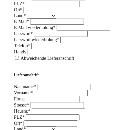
PLZ*
Ort*
Land*
E-Mail*
E-Mail wiederholung*
Passwort*
Passwort wiederholung*
Telefon*
Handy
Abweichende Lieferanschrift
Lieferanschrift
Nachname*
Vorname*
Firma
Strasse*
Hausnr.*
PLZ*
Ort*
Land*