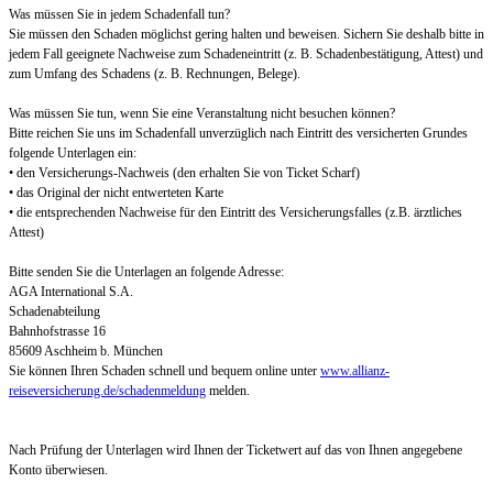
Was müssen Sie in jedem Schadenfall tun?
Sie müssen den Schaden möglichst gering halten und beweisen. Sichern Sie deshalb bitte in
jedem Fall geeignete Nachweise zum Schadeneintritt (z. B. Schadenbestätigung, Attest) und
zum Umfang des Schadens (z. B. Rechnungen, Belege).
Was müssen Sie tun, wenn Sie eine Veranstaltung nicht besuchen können?
Bitte reichen Sie uns im Schadenfall unverzüglich nach Eintritt des versicherten Grundes
folgende Unterlagen ein:
• den Versicherungs-Nachweis (den erhalten Sie von Ticket Scharf)
• das Original der nicht entwerteten Karte
• die entsprechenden Nachweise für den Eintritt des Versicherungsfalles (z.B. ärztliches
Attest)
Bitte senden Sie die Unterlagen an folgende Adresse:
AGA International S.A.
Schadenabteilung
Bahnhofstrasse 16
85609 Aschheim b. München
Sie können Ihren Schaden schnell und bequem online unter
www.allianz-
reiseversicherung.de/schadenmeldung
melden.
Nach Prüfung der Unterlagen wird Ihnen der Ticketwert auf das von Ihnen angegebene
Konto überwiesen.