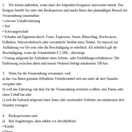
2. Wir leisten außerdem, wenn eines der folgenden Ereignisse unerwartet eintritt. Das
Ereignis betrifft Sie oder eine Risikoperson und macht Ihnen den planmäßigen Besuch der
Veranstaltung unzumutbar:
• schwere Unfallverletzung
• Tod
• Schwangerschaft
• Schaden am Eigentum durch: Feuer, Explosion, Sturm, Blitzschlag, Hochwasser,
Erdbeben, Wasserrohrbruch oder vorsätzliche Straftat eines Dritten. Sie müssen zur
Aufklärung vor Ort sein oder die Beschädigung ist erheblich. Als erheblich gilt die
Beschädigung, wenn die Schadenhöhe € 2.500,– übersteigt.
• Umzug aufgrund der Aufnahme eines Arbeits- oder Ausbildungsverhältnisses. Die
Entfernung zwischen altem und neuem Wohnort beträgt mindestens 100 km.
3. Wenn Sie die Veranstaltung versäumen, weil
a) das von Ihnen genutzte öffentliche Verkehrsmittel sich um mehr als drei Stunden
verspätet oder
b) weil das Fahrzeug, mit dem Sie die Veranstaltung erreichen wollten, eine Panne oder
einen Unfall hat oder
c) sich die Ankunft aufgrund eines Staus oder stockenden Verkehrs um mindestens drei
Stunden verzögert.
4. Risikopersonen sind
a) Ihre Angehörigen, dazu zählen wir abschließend:
• Kinder
• Eltern