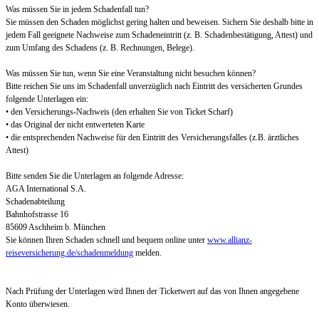
Was müssen Sie in jedem Schadenfall tun?
Sie müssen den Schaden möglichst gering halten und beweisen. Sichern Sie deshalb bitte in
jedem Fall geeignete Nachweise zum Schadeneintritt (z. B. Schadenbestätigung, Attest) und
zum Umfang des Schadens (z. B. Rechnungen, Belege).
Was müssen Sie tun, wenn Sie eine Veranstaltung nicht besuchen können?
Bitte reichen Sie uns im Schadenfall unverzüglich nach Eintritt des versicherten Grundes
folgende Unterlagen ein:
• den Versicherungs-Nachweis (den erhalten Sie von Ticket Scharf)
• das Original der nicht entwerteten Karte
• die entsprechenden Nachweise für den Eintritt des Versicherungsfalles (z.B. ärztliches
Attest)
Bitte senden Sie die Unterlagen an folgende Adresse:
AGA International S.A.
Schadenabteilung
Bahnhofstrasse 16
85609 Aschheim b. München
Sie können Ihren Schaden schnell und bequem online unter
www.allianz-
reiseversicherung.de/schadenmeldung
melden.
Nach Prüfung der Unterlagen wird Ihnen der Ticketwert auf das von Ihnen angegebene
Konto überwiesen.