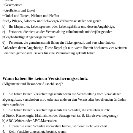
• Geschwister
• Großeltern und Enkel
• Onkel und Tanten, Nichten und Neffen
Stief,- Pflege-, Adoptiv- und Schwieger-Verhältnisse stellen wir gleich.
b) Ihr Ehepartner, Lebenspartner oder Lebensgefährte und dessen Angehörige.
c) Personen, die nicht an der Veranstaltung teilnehmende minderjährige oder
pflegebedürftige Angehörige betreuen.
d) Personen, die gemeinsam mit Ihnen ein Ticket gekauft und versichert haben.
Außerdem deren Angehörige. Diese Regel gilt nur, wenn Sie mit höchstens vier weiteren
Personen gemeinsam Tickets für eine Veranstaltung gekauft haben.
Wann haben Sie keinen Versicherungsschutz
(Allgemeine und Besondere Ausschlüsse)?
1. Sie haben keinen Versicherungsschutz wenn die Veranstaltung vom Veranstalter
abgesagt bzw. verschoben wird oder aus anderen den Veranstalter betreffenden Gründen
nicht stattfindet.
2. Sie haben keinen Versicherungsschutz für Schäden, die entstehen durch:
a) Streik, Kernenergie, Maßnahmen der Staatsgewalt (z. B. Einreiseverweigerung)
b) ABC-Waffen oder ABC-Materialien.
3. Führen Sie einen Schaden vorsätzlich herbei, ist dieser nicht versichert.
4. Kein Versicherungsschutz besteht, wenn: