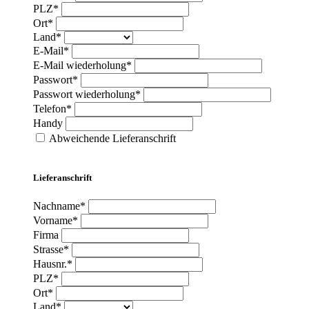
PLZ*
Ort*
Land*
E-Mail*
E-Mail wiederholung*
Passwort*
Passwort wiederholung*
Telefon*
Handy
Abweichende Lieferanschrift
Lieferanschrift
Nachname*
Vorname*
Firma
Strasse*
Hausnr.*
PLZ*
Ort*
Land*