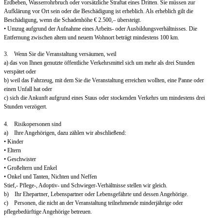
Erdbeben, Wasserrohrbruch oder vorsätzliche Straftat eines Dritten. Sie müssen zur
Aufklärung vor Ort sein oder die Beschädigung ist erheblich. Als erheblich gilt die
Beschädigung, wenn die Schadenhöhe € 2.500,– übersteigt.
• Umzug aufgrund der Aufnahme eines Arbeits- oder Ausbildungsverhältnisses. Die
Entfernung zwischen altem und neuem Wohnort beträgt mindestens 100 km.
3. Wenn Sie die Veranstaltung versäumen, weil
a) das von Ihnen genutzte öffentliche Verkehrsmittel sich um mehr als drei Stunden
verspätet oder
b) weil das Fahrzeug, mit dem Sie die Veranstaltung erreichen wollten, eine Panne oder
einen Unfall hat oder
c) sich die Ankunft aufgrund eines Staus oder stockenden Verkehrs um mindestens drei
Stunden verzögert.
4. Risikopersonen sind
a) Ihre Angehörigen, dazu zählen wir abschließend:
• Kinder
• Eltern
• Geschwister
• Großeltern und Enkel
• Onkel und Tanten, Nichten und Neffen
Stief,- Pflege-, Adoptiv- und Schwieger-Verhältnisse stellen wir gleich.
b) Ihr Ehepartner, Lebenspartner oder Lebensgefährte und dessen Angehörige.
c) Personen, die nicht an der Veranstaltung teilnehmende minderjährige oder
pflegebedürftige Angehörige betreuen.