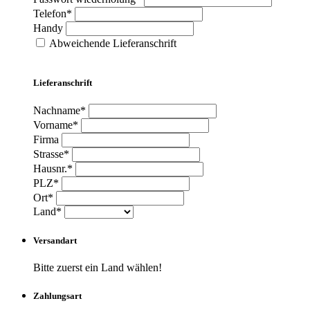
Telefon*
Handy
Abweichende Lieferanschrift
Lieferanschrift
Nachname*
Vorname*
Firma
Strasse*
Hausnr.*
PLZ*
Ort*
Land*
Versandart
Bitte zuerst ein Land wählen!
Zahlungsart