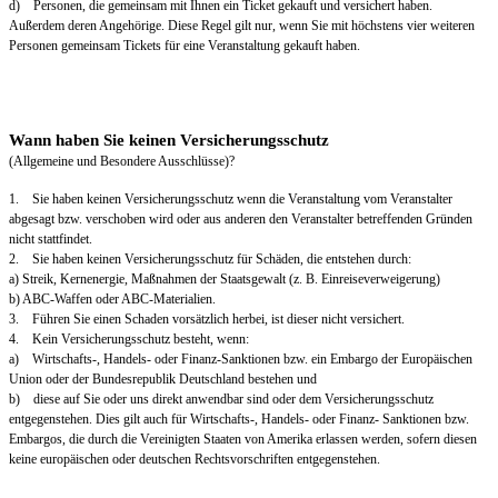
d) Personen, die gemeinsam mit Ihnen ein Ticket gekauft und versichert haben.
Außerdem deren Angehörige. Diese Regel gilt nur, wenn Sie mit höchstens vier weiteren
Personen gemeinsam Tickets für eine Veranstaltung gekauft haben.
Wann haben Sie keinen Versicherungsschutz
(Allgemeine und Besondere Ausschlüsse)?
1. Sie haben keinen Versicherungsschutz wenn die Veranstaltung vom Veranstalter
abgesagt bzw. verschoben wird oder aus anderen den Veranstalter betreffenden Gründen
nicht stattfindet.
2. Sie haben keinen Versicherungsschutz für Schäden, die entstehen durch:
a) Streik, Kernenergie, Maßnahmen der Staatsgewalt (z. B. Einreiseverweigerung)
b) ABC-Waffen oder ABC-Materialien.
3. Führen Sie einen Schaden vorsätzlich herbei, ist dieser nicht versichert.
4. Kein Versicherungsschutz besteht, wenn:
a) Wirtschafts-, Handels- oder Finanz-Sanktionen bzw. ein Embargo der Europäischen
Union oder der Bundesrepublik Deutschland bestehen und
b) diese auf Sie oder uns direkt anwendbar sind oder dem Versicherungsschutz
entgegenstehen. Dies gilt auch für Wirtschafts-, Handels- oder Finanz- Sanktionen bzw.
Embargos, die durch die Vereinigten Staaten von Amerika erlassen werden, sofern diesen
keine europäischen oder deutschen Rechtsvorschriften entgegenstehen.