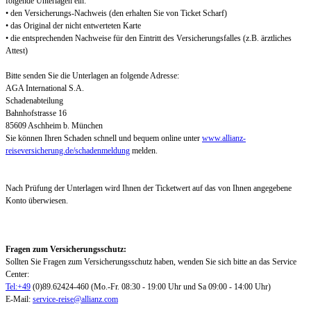
folgende Unterlagen ein:
• den Versicherungs-Nachweis (den erhalten Sie von Ticket Scharf)
• das Original der nicht entwerteten Karte
• die entsprechenden Nachweise für den Eintritt des Versicherungsfalles (z.B. ärztliches
Attest)
Bitte senden Sie die Unterlagen an folgende Adresse:
AGA International S.A.
Schadenabteilung
Bahnhofstrasse 16
85609 Aschheim b. München
Sie können Ihren Schaden schnell und bequem online unter
www.allianz-
reiseversicherung.de/schadenmeldung
melden.
Nach Prüfung der Unterlagen wird Ihnen der Ticketwert auf das von Ihnen angegebene
Konto überwiesen.
Fragen zum Versicherungsschutz:
Sollten Sie Fragen zum Versicherungsschutz haben, wenden Sie sich bitte an das Service
Center:
Tel:+49
(0)89.62424-460 (Mo.-Fr. 08:30 - 19:00 Uhr und Sa 09:00 - 14:00 Uhr)
E-Mail:
service-reise@allianz.com