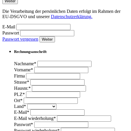
Weiter
Die Verarbeitung der persönlichen Daten erfolgt im Rahmen der
EU-DSGVO und unserer
Datenschutzerklärung.
E-Mail
Passwort
Passwort vergessen
Weiter
Rechnungsanschrift
Nachname*
Vorname*
Firma
Strasse*
Hausnr.*
PLZ*
Ort*
Land*
E-Mail*
E-Mail wiederholung*
Passwort*
Passwort wiederholung*