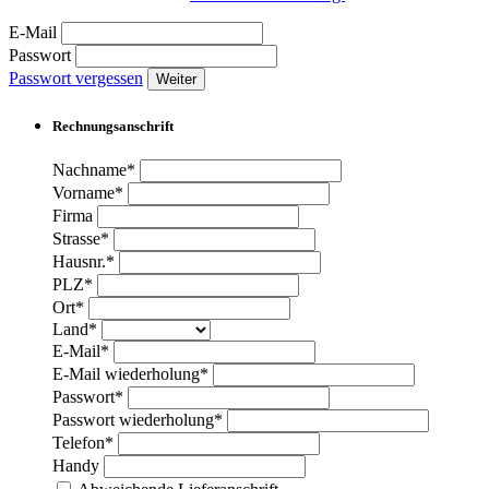
E-Mail
Passwort
Passwort vergessen
Weiter
Rechnungsanschrift
Nachname*
Vorname*
Firma
Strasse*
Hausnr.*
PLZ*
Ort*
Land*
E-Mail*
E-Mail wiederholung*
Passwort*
Passwort wiederholung*
Telefon*
Handy