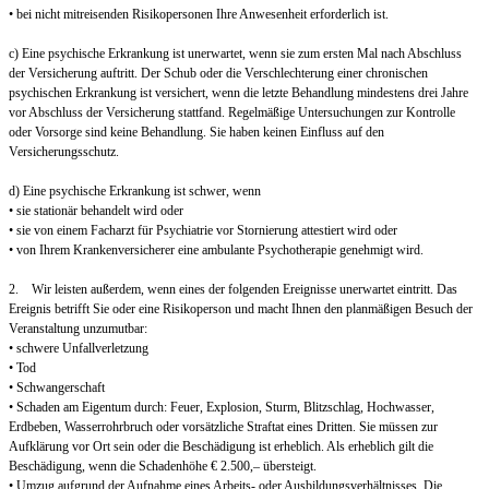
• bei nicht mitreisenden Risikopersonen Ihre Anwesenheit erforderlich ist.
c) Eine psychische Erkrankung ist unerwartet, wenn sie zum ersten Mal nach Abschluss
der Versicherung auftritt. Der Schub oder die Verschlechterung einer chronischen
psychischen Erkrankung ist versichert, wenn die letzte Behandlung mindestens drei Jahre
vor Abschluss der Versicherung stattfand. Regelmäßige Untersuchungen zur Kontrolle
oder Vorsorge sind keine Behandlung. Sie haben keinen Einfluss auf den
Versicherungsschutz.
d) Eine psychische Erkrankung ist schwer, wenn
• sie stationär behandelt wird oder
• sie von einem Facharzt für Psychiatrie vor Stornierung attestiert wird oder
• von Ihrem Krankenversicherer eine ambulante Psychotherapie genehmigt wird.
2. Wir leisten außerdem, wenn eines der folgenden Ereignisse unerwartet eintritt. Das
Ereignis betrifft Sie oder eine Risikoperson und macht Ihnen den planmäßigen Besuch der
Veranstaltung unzumutbar:
• schwere Unfallverletzung
• Tod
• Schwangerschaft
• Schaden am Eigentum durch: Feuer, Explosion, Sturm, Blitzschlag, Hochwasser,
Erdbeben, Wasserrohrbruch oder vorsätzliche Straftat eines Dritten. Sie müssen zur
Aufklärung vor Ort sein oder die Beschädigung ist erheblich. Als erheblich gilt die
Beschädigung, wenn die Schadenhöhe € 2.500,– übersteigt.
• Umzug aufgrund der Aufnahme eines Arbeits- oder Ausbildungsverhältnisses. Die