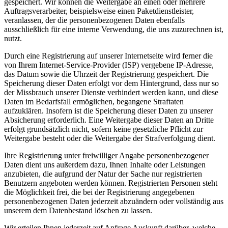
gespeichert. Wir können die Weitergabe an einen oder mehrere
Auftragsverarbeiter, beispielsweise einen Paketdienstleister,
veranlassen, der die personenbezogenen Daten ebenfalls
ausschließlich für eine interne Verwendung, die uns zuzurechnen ist,
nutzt.
Durch eine Registrierung auf unserer Internetseite wird ferner die
von Ihrem Internet-Service-Provider (ISP) vergebene IP-Adresse,
das Datum sowie die Uhrzeit der Registrierung gespeichert. Die
Speicherung dieser Daten erfolgt vor dem Hintergrund, dass nur so
der Missbrauch unserer Dienste verhindert werden kann, und diese
Daten im Bedarfsfall ermöglichen, begangene Straftaten
aufzuklären. Insofern ist die Speicherung dieser Daten zu unserer
Absicherung erforderlich. Eine Weitergabe dieser Daten an Dritte
erfolgt grundsätzlich nicht, sofern keine gesetzliche Pflicht zur
Weitergabe besteht oder die Weitergabe der Strafverfolgung dient.
Ihre Registrierung unter freiwilliger Angabe personenbezogener
Daten dient uns außerdem dazu, Ihnen Inhalte oder Leistungen
anzubieten, die aufgrund der Natur der Sache nur registrierten
Benutzern angeboten werden können. Registrierten Personen steht
die Möglichkeit frei, die bei der Registrierung angegebenen
personenbezogenen Daten jederzeit abzuändern oder vollständig aus
unserem dem Datenbestand löschen zu lassen.
Wir erteilen Ihnen jederzeit auf Anfrage Auskunft darüber, welche