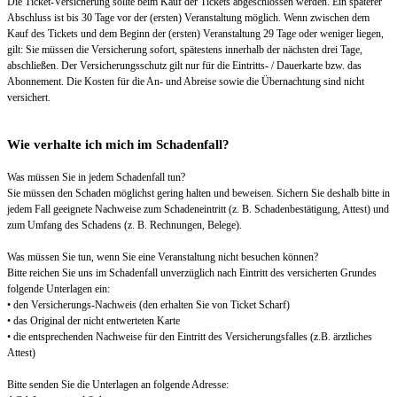
Die Ticket-Versicherung sollte beim Kauf der Tickets abgeschlossen werden. Ein späterer
Abschluss ist bis 30 Tage vor der (ersten) Veranstaltung möglich. Wenn zwischen dem
Kauf des Tickets und dem Beginn der (ersten) Veranstaltung 29 Tage oder weniger liegen,
gilt: Sie müssen die Versicherung sofort, spätestens innerhalb der nächsten drei Tage,
abschließen. Der Versicherungsschutz gilt nur für die Eintritts- / Dauerkarte bzw. das
Abonnement. Die Kosten für die An- und Abreise sowie die Übernachtung sind nicht
versichert.
Wie verhalte ich mich im Schadenfall?
Was müssen Sie in jedem Schadenfall tun?
Sie müssen den Schaden möglichst gering halten und beweisen. Sichern Sie deshalb bitte in
jedem Fall geeignete Nachweise zum Schadeneintritt (z. B. Schadenbestätigung, Attest) und
zum Umfang des Schadens (z. B. Rechnungen, Belege).
Was müssen Sie tun, wenn Sie eine Veranstaltung nicht besuchen können?
Bitte reichen Sie uns im Schadenfall unverzüglich nach Eintritt des versicherten Grundes
folgende Unterlagen ein:
• den Versicherungs-Nachweis (den erhalten Sie von Ticket Scharf)
• das Original der nicht entwerteten Karte
• die entsprechenden Nachweise für den Eintritt des Versicherungsfalles (z.B. ärztliches
Attest)
Bitte senden Sie die Unterlagen an folgende Adresse: