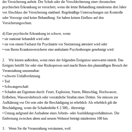
der Versicherung auftritt. Der Schub oder die Verschlechterung einer chronischen
psychischen Erkrankung ist versichert, wenn die letzte Behandlung mindestens drei Jahre
vor Abschluss der Versicherung stattfand. Regelmäßige Untersuchungen zur Kontrolle
oder Vorsorge sind keine Behandlung. Sie haben keinen Einfluss auf den
Versicherungsschutz.
d) Eine psychische Erkrankung ist schwer, wenn
• sie stationär behandelt wird oder
• sie von einem Facharzt für Psychiatrie vor Stornierung attestiert wird oder
• von Ihrem Krankenversicherer eine ambulante Psychotherapie genehmigt wird.
2. Wir leisten außerdem, wenn eines der folgenden Ereignisse unerwartet eintritt. Das
Ereignis betrifft Sie oder eine Risikoperson und macht Ihnen den planmäßigen Besuch der
Veranstaltung unzumutbar:
• schwere Unfallverletzung
• Tod
• Schwangerschaft
• Schaden am Eigentum durch: Feuer, Explosion, Sturm, Blitzschlag, Hochwasser,
Erdbeben, Wasserrohrbruch oder vorsätzliche Straftat eines Dritten. Sie müssen zur
Aufklärung vor Ort sein oder die Beschädigung ist erheblich. Als erheblich gilt die
Beschädigung, wenn die Schadenhöhe € 2.500,– übersteigt.
• Umzug aufgrund der Aufnahme eines Arbeits- oder Ausbildungsverhältnisses. Die
Entfernung zwischen altem und neuem Wohnort beträgt mindestens 100 km.
3. Wenn Sie die Veranstaltung versäumen, weil