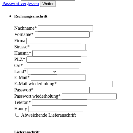
Passwort vergessen
Weiter
Rechnungsanschrift
Nachname*
Vorname*
Firma
Strasse*
Hausnr.*
PLZ*
Ort*
Land*
E-Mail*
E-Mail wiederholung*
Passwort*
Passwort wiederholung*
Telefon*
Handy
Abweichende Lieferanschrift
Lieferanschrift