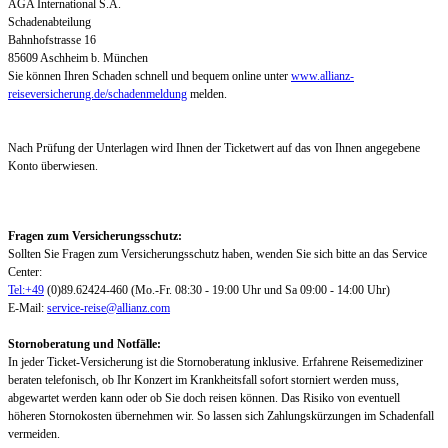
AGA International S.A.
Schadenabteilung
Bahnhofstrasse 16
85609 Aschheim b. München
Sie können Ihren Schaden schnell und bequem online unter
www.allianz-
reiseversicherung.de/schadenmeldung
melden.
Nach Prüfung der Unterlagen wird Ihnen der Ticketwert auf das von Ihnen angegebene
Konto überwiesen.
Fragen zum Versicherungsschutz:
Sollten Sie Fragen zum Versicherungsschutz haben, wenden Sie sich bitte an das Service
Center:
Tel:+49
(0)89.62424-460 (Mo.-Fr. 08:30 - 19:00 Uhr und Sa 09:00 - 14:00 Uhr)
E-Mail:
service-reise@allianz.com
Stornoberatung und Notfälle:
In jeder Ticket-Versicherung ist die Stornoberatung inklusive. Erfahrene Reisemediziner
beraten telefonisch, ob Ihr Konzert im Krankheitsfall sofort storniert werden muss,
abgewartet werden kann oder ob Sie doch reisen können. Das Risiko von eventuell
höheren Stornokosten übernehmen wir. So lassen sich Zahlungskürzungen im Schadenfall
vermeiden.