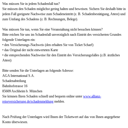
Was müssen Sie in jedem Schadenfall tun?
Sie müssen den Schaden möglichst gering halten und beweisen. Sichern Sie deshalb bitte in
jedem Fall geeignete Nachweise zum Schadeneintritt (z. B. Schadenbestätigung, Attest) und
zum Umfang des Schadens (z. B. Rechnungen, Belege).
Was müssen Sie tun, wenn Sie eine Veranstaltung nicht besuchen können?
Bitte reichen Sie uns im Schadenfall unverzüglich nach Eintritt des versicherten Grundes
folgende Unterlagen ein:
• den Versicherungs-Nachweis (den erhalten Sie von Ticket Scharf)
• das Original der nicht entwerteten Karte
• die entsprechenden Nachweise für den Eintritt des Versicherungsfalles (z.B. ärztliches
Attest)
Bitte senden Sie die Unterlagen an folgende Adresse:
AGA International S.A.
Schadenabteilung
Bahnhofstrasse 16
85609 Aschheim b. München
Sie können Ihren Schaden schnell und bequem online unter
www.allianz-
reiseversicherung.de/schadenmeldung
melden.
Nach Prüfung der Unterlagen wird Ihnen der Ticketwert auf das von Ihnen angegebene
Konto überwiesen.