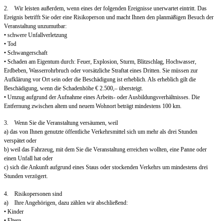
2. Wir leisten außerdem, wenn eines der folgenden Ereignisse unerwartet eintritt. Das
Ereignis betrifft Sie oder eine Risikoperson und macht Ihnen den planmäßigen Besuch der
Veranstaltung unzumutbar:
• schwere Unfallverletzung
• Tod
• Schwangerschaft
• Schaden am Eigentum durch: Feuer, Explosion, Sturm, Blitzschlag, Hochwasser,
Erdbeben, Wasserrohrbruch oder vorsätzliche Straftat eines Dritten. Sie müssen zur
Aufklärung vor Ort sein oder die Beschädigung ist erheblich. Als erheblich gilt die
Beschädigung, wenn die Schadenhöhe € 2.500,– übersteigt.
• Umzug aufgrund der Aufnahme eines Arbeits- oder Ausbildungsverhältnisses. Die
Entfernung zwischen altem und neuem Wohnort beträgt mindestens 100 km.
3. Wenn Sie die Veranstaltung versäumen, weil
a) das von Ihnen genutzte öffentliche Verkehrsmittel sich um mehr als drei Stunden
verspätet oder
b) weil das Fahrzeug, mit dem Sie die Veranstaltung erreichen wollten, eine Panne oder
einen Unfall hat oder
c) sich die Ankunft aufgrund eines Staus oder stockenden Verkehrs um mindestens drei
Stunden verzögert.
4. Risikopersonen sind
a) Ihre Angehörigen, dazu zählen wir abschließend:
• Kinder
• Eltern