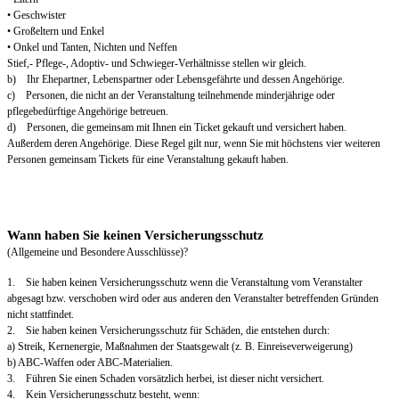
• Geschwister
• Großeltern und Enkel
• Onkel und Tanten, Nichten und Neffen
Stief,- Pflege-, Adoptiv- und Schwieger-Verhältnisse stellen wir gleich.
b) Ihr Ehepartner, Lebenspartner oder Lebensgefährte und dessen Angehörige.
c) Personen, die nicht an der Veranstaltung teilnehmende minderjährige oder
pflegebedürftige Angehörige betreuen.
d) Personen, die gemeinsam mit Ihnen ein Ticket gekauft und versichert haben.
Außerdem deren Angehörige. Diese Regel gilt nur, wenn Sie mit höchstens vier weiteren
Personen gemeinsam Tickets für eine Veranstaltung gekauft haben.
Wann haben Sie keinen Versicherungsschutz
(Allgemeine und Besondere Ausschlüsse)?
1. Sie haben keinen Versicherungsschutz wenn die Veranstaltung vom Veranstalter
abgesagt bzw. verschoben wird oder aus anderen den Veranstalter betreffenden Gründen
nicht stattfindet.
2. Sie haben keinen Versicherungsschutz für Schäden, die entstehen durch:
a) Streik, Kernenergie, Maßnahmen der Staatsgewalt (z. B. Einreiseverweigerung)
b) ABC-Waffen oder ABC-Materialien.
3. Führen Sie einen Schaden vorsätzlich herbei, ist dieser nicht versichert.
4. Kein Versicherungsschutz besteht, wenn: