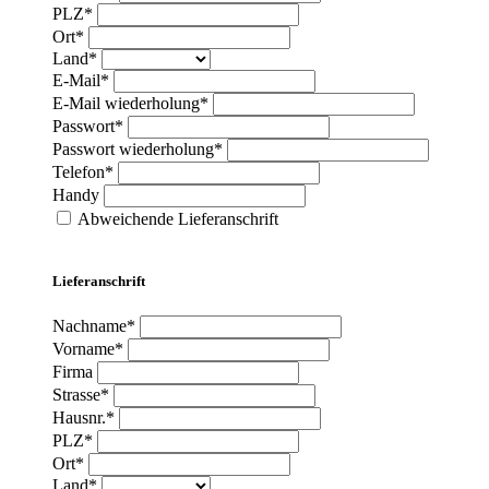
PLZ*
Ort*
Land*
E-Mail*
E-Mail wiederholung*
Passwort*
Passwort wiederholung*
Telefon*
Handy
Abweichende Lieferanschrift
Lieferanschrift
Nachname*
Vorname*
Firma
Strasse*
Hausnr.*
PLZ*
Ort*
Land*