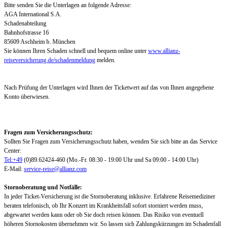
Bitte senden Sie die Unterlagen an folgende Adresse:
AGA International S.A.
Schadenabteilung
Bahnhofstrasse 16
85609 Aschheim b. München
Sie können Ihren Schaden schnell und bequem online unter
www.allianz-
reiseversicherung.de/schadenmeldung
melden.
Nach Prüfung der Unterlagen wird Ihnen der Ticketwert auf das von Ihnen angegebene
Konto überwiesen.
Fragen zum Versicherungsschutz:
Sollten Sie Fragen zum Versicherungsschutz haben, wenden Sie sich bitte an das Service
Center:
Tel:+49
(0)89.62424-460 (Mo.-Fr. 08:30 - 19:00 Uhr und Sa 09:00 - 14:00 Uhr)
E-Mail:
service-reise@allianz.com
Stornoberatung und Notfälle:
In jeder Ticket-Versicherung ist die Stornoberatung inklusive. Erfahrene Reisemediziner
beraten telefonisch, ob Ihr Konzert im Krankheitsfall sofort storniert werden muss,
abgewartet werden kann oder ob Sie doch reisen können. Das Risiko von eventuell
höheren Stornokosten übernehmen wir. So lassen sich Zahlungskürzungen im Schadenfall