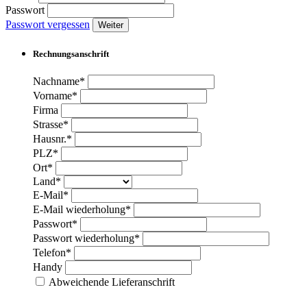
Passwort
Passwort vergessen
Weiter
Rechnungsanschrift
Nachname*
Vorname*
Firma
Strasse*
Hausnr.*
PLZ*
Ort*
Land*
E-Mail*
E-Mail wiederholung*
Passwort*
Passwort wiederholung*
Telefon*
Handy
Abweichende Lieferanschrift