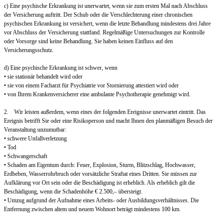
c) Eine psychische Erkrankung ist unerwartet, wenn sie zum ersten Mal nach Abschluss
der Versicherung auftritt. Der Schub oder die Verschlechterung einer chronischen
psychischen Erkrankung ist versichert, wenn die letzte Behandlung mindestens drei Jahre
vor Abschluss der Versicherung stattfand. Regelmäßige Untersuchungen zur Kontrolle
oder Vorsorge sind keine Behandlung. Sie haben keinen Einfluss auf den
Versicherungsschutz.
d) Eine psychische Erkrankung ist schwer, wenn
• sie stationär behandelt wird oder
• sie von einem Facharzt für Psychiatrie vor Stornierung attestiert wird oder
• von Ihrem Krankenversicherer eine ambulante Psychotherapie genehmigt wird.
2. Wir leisten außerdem, wenn eines der folgenden Ereignisse unerwartet eintritt. Das
Ereignis betrifft Sie oder eine Risikoperson und macht Ihnen den planmäßigen Besuch der
Veranstaltung unzumutbar:
• schwere Unfallverletzung
• Tod
• Schwangerschaft
• Schaden am Eigentum durch: Feuer, Explosion, Sturm, Blitzschlag, Hochwasser,
Erdbeben, Wasserrohrbruch oder vorsätzliche Straftat eines Dritten. Sie müssen zur
Aufklärung vor Ort sein oder die Beschädigung ist erheblich. Als erheblich gilt die
Beschädigung, wenn die Schadenhöhe € 2.500,– übersteigt.
• Umzug aufgrund der Aufnahme eines Arbeits- oder Ausbildungsverhältnisses. Die
Entfernung zwischen altem und neuem Wohnort beträgt mindestens 100 km.