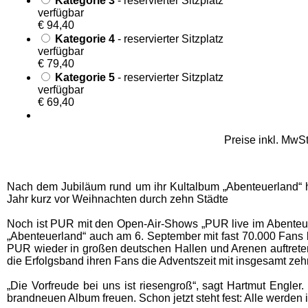
Kategorie 3
- reservierter Sitzplatz
verfügbar
€ 94,40
Kategorie 4
- reservierter Sitzplatz
verfügbar
€ 79,40
Kategorie 5
- reservierter Sitzplatz
verfügbar
€ 69,40
Preise inkl. MwS
Nach dem Jubiläum rund um ihr Kultalbum „Abenteuerland“ h
Jahr kurz vor Weihnachten durch zehn Städte
Noch ist PUR mit den Open-Air-Shows „PUR live im Abenteue
„Abenteuerland“ auch am 6. September mit fast 70.000 Fans b
PUR wieder in großen deutschen Hallen und Arenen auftreten
die Erfolgsband ihren Fans die Adventszeit mit insgesamt ze
„Die Vorfreude bei uns ist riesengroß“, sagt Hartmut Engle
brandneuen Album freuen. Schon jetzt steht fest: Alle werden