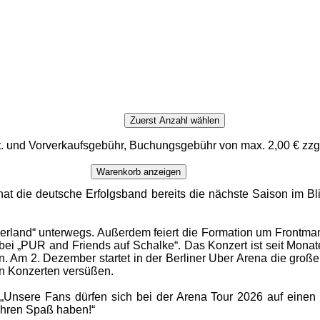
Zuerst Anzahl wählen
t. und Vorverkaufsgebühr, Buchungsgebühr von max. 2,00 € zzg
Warenkorb anzeigen
at die deutsche Erfolgsband bereits die nächste Saison im B
rland“ unterwegs. Außerdem feiert die Formation um Frontman
ei „PUR and Friends auf Schalke“. Das Konzert ist seit Monaten
. Am 2. Dezember startet in der Berliner Uber Arena die gro
hn Konzerten versüßen.
r. „Unsere Fans dürfen sich bei der Arena Tour 2026 auf ein
 ihren Spaß haben!“