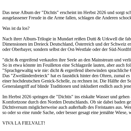
Das neue Album der "Dichtis" erscheint im Herbst 2026 und sorgt sch
ausgelassener Freude in die Arme fallen, schlagen die Anderen sch
Was ist da los?
Nach ihrer Album-Trilogie in Mundart reißen Dutti & Urkwell die fabu
Dimensionen im Dreieck Deutschland, Österreich und der Schweiz ersc
oder Oberbayer, sondern selbst der Ost-Westfale oder der Süd-Nordfri
"dicht & ergreifend verkaufen ihre Seele an den Mainstream und verl
So in etwa könnte im Feuilleton eine Schlagzeile lauten, aber auch fo
"Sprachgewaltig wie nie: dicht & ergreifend überwinden sprachlich
Das "Zweiländerdreieck" hat es faustdick hinter den Ohren, zumal es
einer hochdeutschen Genick-Schelle, zu rechnen ist. Die Hälfte der So
Generalangriff auf blinde Traditionen und inkludiert endlich auch jen
Im Herbst 2026 springen die "Dichtis" ins eiskalte Wasser und gehen 
Komfortzone durch den Norden Deutschlands. Ob sie dabei baden geh
Dichtiversum möglicherweise auch außerhalb des Freistaates aus. Wen
so oder so eine runde Sache, oder besser gesagt eine jemähte Wiese, 
VIVA LA FIELVALT!