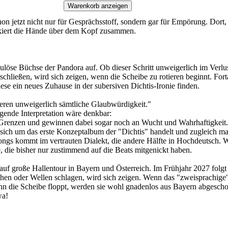
Warenkorb anzeigen
on jetzt nicht nur für Gesprächsstoff, sondern gar für Empörung. Dort,
ockiert die Hände über dem Kopf zusammen.
löse Büchse der Pandora auf. Ob dieser Schritt unweigerlich im Verlust
hließen, wird sich zeigen, wenn die Scheibe zu rotieren beginnt. Fort
ese ein neues Zuhause in der subersiven Dichtis-Ironie finden.
ieren unweigerlich sämtliche Glaubwürdigkeit."
lgende Interpretation wäre denkbar:
e Grenzen und gewinnen dabei sogar noch an Wucht und Wahrhaftigkeit
 sich um das erste Konzeptalbum der "Dichtis" handelt und zugleich ma
ngs kommt im vertrauten Dialekt, die andere Hälfte in Hochdeutsch. Was
e, die bisher nur zustimmend auf die Beats mitgenickt haben.
auf große Hallentour in Bayern und Österreich. Im Frühjahr 2027 folgt 
en oder Wellen schlagen, wird sich zeigen. Wenn das "zweisprachige" 
n die Scheibe floppt, werden sie wohl gnadenlos aus Bayern abgeschobe
wa!