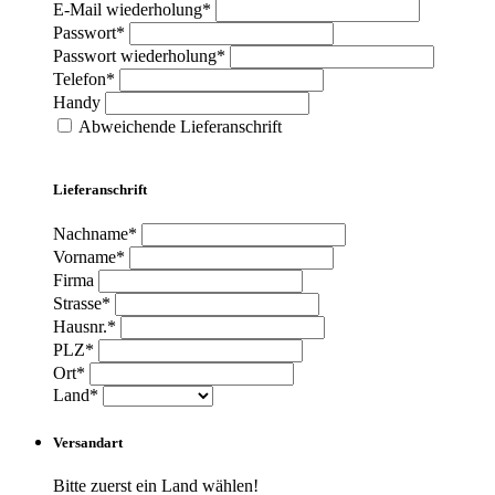
E-Mail wiederholung*
Passwort*
Passwort wiederholung*
Telefon*
Handy
Abweichende Lieferanschrift
Lieferanschrift
Nachname*
Vorname*
Firma
Strasse*
Hausnr.*
PLZ*
Ort*
Land*
Versandart
Bitte zuerst ein Land wählen!