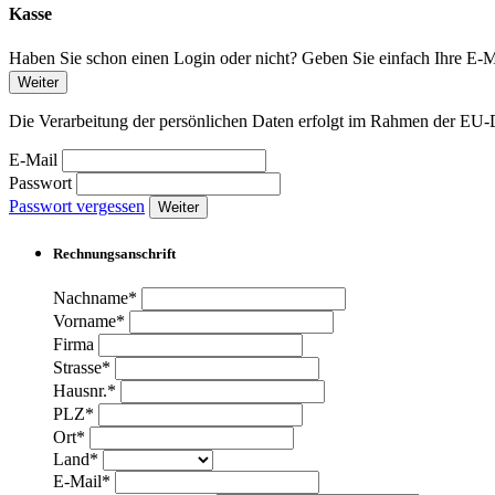
Kasse
Haben Sie schon einen Login oder nicht? Geben Sie einfach Ihre E-Ma
Weiter
Die Verarbeitung der persönlichen Daten erfolgt im Rahmen der 
E-Mail
Passwort
Passwort vergessen
Weiter
Rechnungsanschrift
Nachname*
Vorname*
Firma
Strasse*
Hausnr.*
PLZ*
Ort*
Land*
E-Mail*