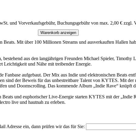
MwSt. und Vorverkaufsgebühr, Buchungsgebühr von max. 2,00 € zzgl. 
Warenkorb anzeigen
n Beats. Mit über 100 Millionen Streams und ausverkauften Hallen haben
estehend aus den langjährigen Freunden Michael Spieler, Timothy Lus
t Leichtigkeit und Nähe mit treibender Energie.
 Fanbase aufgebaut. Der Mix aus Indie und elektronischen Beats entfa
gen sind der Beweis für das unbestreitbare Talent von KYTES. Mit de
chleifen und Doomscrolling. Das kommende Album „Indie Rave“ knüpft d
 Beats und euphorischer Live-Energie starten KYTES mit der „Indie R
ectro live und hautnah zu erleben.
il Adresse ein, dann prüfen wir das für Sie: