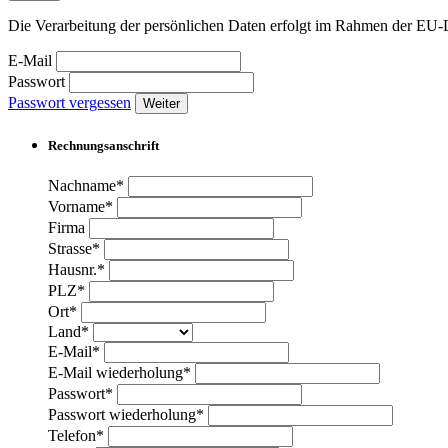
Die Verarbeitung der persönlichen Daten erfolgt im Rahmen der 
E-Mail
Passwort
Passwort vergessen
Weiter
Rechnungsanschrift
Nachname*
Vorname*
Firma
Strasse*
Hausnr.*
PLZ*
Ort*
Land*
E-Mail*
E-Mail wiederholung*
Passwort*
Passwort wiederholung*
Telefon*