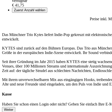
verfügbar
€ 41,75
Zuerst Anzahl wählen
Preise inkl. 
Das Münchner Trio Kytes liefert Indie-Pop gekreuzt mit elektronische
entwickelt.
KYTES sind zurück auf den Bühnen Europas. Das Trio aus München, b
Größe in der europäischen Indie-Szene entwickelt. Ihr Sound verbinde
Seit ihrer Gründung im Jahr 2015 haben KYTES eine stetig wachsende
Venues, über 100 Millionen Streams und internationale Auszeichnun
Zeit auf: der tägliche Strudel aus schlechten Nachrichten, Endloss
Mit ihrem unverwechselbaren Mix aus eingängigen Hooks, treibenden
Alte und neue Freunde sind eingeladen, um den Puls von Indie und El
Kasse
Haben Sie schon einen Login oder nicht? Geben Sie einfach Ihre E-Ma
Weiter