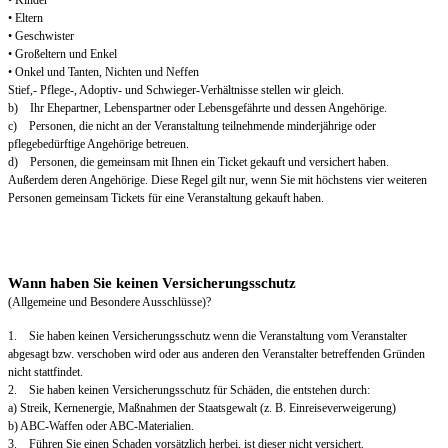
• Eltern
• Geschwister
• Großeltern und Enkel
• Onkel und Tanten, Nichten und Neffen
Stief,- Pflege-, Adoptiv- und Schwieger-Verhältnisse stellen wir gleich.
b) Ihr Ehepartner, Lebenspartner oder Lebensgefährte und dessen Angehörige.
c) Personen, die nicht an der Veranstaltung teilnehmende minderjährige oder
pflegebedürftige Angehörige betreuen.
d) Personen, die gemeinsam mit Ihnen ein Ticket gekauft und versichert haben.
Außerdem deren Angehörige. Diese Regel gilt nur, wenn Sie mit höchstens vier weiteren
Personen gemeinsam Tickets für eine Veranstaltung gekauft haben.
Wann haben Sie keinen Versicherungsschutz
(Allgemeine und Besondere Ausschlüsse)?
1. Sie haben keinen Versicherungsschutz wenn die Veranstaltung vom Veranstalter
abgesagt bzw. verschoben wird oder aus anderen den Veranstalter betreffenden Gründen
nicht stattfindet.
2. Sie haben keinen Versicherungsschutz für Schäden, die entstehen durch:
a) Streik, Kernenergie, Maßnahmen der Staatsgewalt (z. B. Einreiseverweigerung)
b) ABC-Waffen oder ABC-Materialien.
3. Führen Sie einen Schaden vorsätzlich herbei, ist dieser nicht versichert.