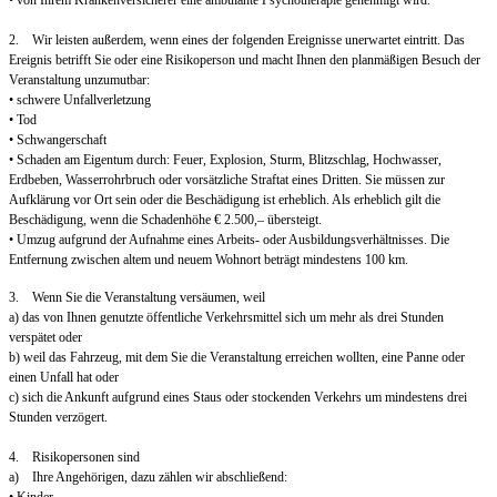
2. Wir leisten außerdem, wenn eines der folgenden Ereignisse unerwartet eintritt. Das
Ereignis betrifft Sie oder eine Risikoperson und macht Ihnen den planmäßigen Besuch der
Veranstaltung unzumutbar:
• schwere Unfallverletzung
• Tod
• Schwangerschaft
• Schaden am Eigentum durch: Feuer, Explosion, Sturm, Blitzschlag, Hochwasser,
Erdbeben, Wasserrohrbruch oder vorsätzliche Straftat eines Dritten. Sie müssen zur
Aufklärung vor Ort sein oder die Beschädigung ist erheblich. Als erheblich gilt die
Beschädigung, wenn die Schadenhöhe € 2.500,– übersteigt.
• Umzug aufgrund der Aufnahme eines Arbeits- oder Ausbildungsverhältnisses. Die
Entfernung zwischen altem und neuem Wohnort beträgt mindestens 100 km.
3. Wenn Sie die Veranstaltung versäumen, weil
a) das von Ihnen genutzte öffentliche Verkehrsmittel sich um mehr als drei Stunden
verspätet oder
b) weil das Fahrzeug, mit dem Sie die Veranstaltung erreichen wollten, eine Panne oder
einen Unfall hat oder
c) sich die Ankunft aufgrund eines Staus oder stockenden Verkehrs um mindestens drei
Stunden verzögert.
4. Risikopersonen sind
a) Ihre Angehörigen, dazu zählen wir abschließend:
• Kinder