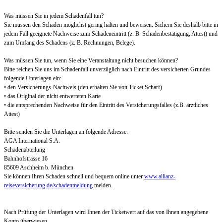
Was müssen Sie in jedem Schadenfall tun?
Sie müssen den Schaden möglichst gering halten und beweisen. Sichern Sie deshalb bitte in
jedem Fall geeignete Nachweise zum Schadeneintritt (z. B. Schadenbestätigung, Attest) und
zum Umfang des Schadens (z. B. Rechnungen, Belege).
Was müssen Sie tun, wenn Sie eine Veranstaltung nicht besuchen können?
Bitte reichen Sie uns im Schadenfall unverzüglich nach Eintritt des versicherten Grundes
folgende Unterlagen ein:
• den Versicherungs-Nachweis (den erhalten Sie von Ticket Scharf)
• das Original der nicht entwerteten Karte
• die entsprechenden Nachweise für den Eintritt des Versicherungsfalles (z.B. ärztliches
Attest)
Bitte senden Sie die Unterlagen an folgende Adresse:
AGA International S.A.
Schadenabteilung
Bahnhofstrasse 16
85609 Aschheim b. München
Sie können Ihren Schaden schnell und bequem online unter
www.allianz-
reiseversicherung.de/schadenmeldung
melden.
Nach Prüfung der Unterlagen wird Ihnen der Ticketwert auf das von Ihnen angegebene
Konto überwiesen.