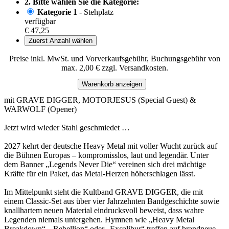
2. Bitte wählen Sie die Kategorie:
Kategorie 1
- Stehplatz
verfügbar
€ 47,25
Zuerst Anzahl wählen
Preise inkl. MwSt. und Vorverkaufsgebühr, Buchungsgebühr von
max. 2,00 € zzgl. Versandkosten.
Warenkorb anzeigen
mit GRAVE DIGGER, MOTORJESUS (Special Guest) &
WARWOLF (Opener)
Jetzt wird wieder Stahl geschmiedet …
2027 kehrt der deutsche Heavy Metal mit voller Wucht zurück auf
die Bühnen Europas – kompromisslos, laut und legendär. Unter
dem Banner „Legends Never Die“ vereinen sich drei mächtige
Kräfte für ein Paket, das Metal-Herzen höherschlagen lässt.
Im Mittelpunkt steht die Kultband GRAVE DIGGER, die mit
einem Classic-Set aus über vier Jahrzehnten Bandgeschichte sowie
knallhartem neuen Material eindrucksvoll beweist, dass wahre
Legenden niemals untergehen. Hymnen wie „Heavy Metal
Breakdown“, „Rebellion“ oder „Excalibur“ treffen auf brandneue