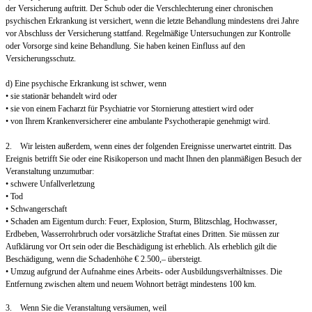
der Versicherung auftritt. Der Schub oder die Verschlechterung einer chronischen
psychischen Erkrankung ist versichert, wenn die letzte Behandlung mindestens drei Jahre
vor Abschluss der Versicherung stattfand. Regelmäßige Untersuchungen zur Kontrolle
oder Vorsorge sind keine Behandlung. Sie haben keinen Einfluss auf den
Versicherungsschutz.
d) Eine psychische Erkrankung ist schwer, wenn
• sie stationär behandelt wird oder
• sie von einem Facharzt für Psychiatrie vor Stornierung attestiert wird oder
• von Ihrem Krankenversicherer eine ambulante Psychotherapie genehmigt wird.
2. Wir leisten außerdem, wenn eines der folgenden Ereignisse unerwartet eintritt. Das
Ereignis betrifft Sie oder eine Risikoperson und macht Ihnen den planmäßigen Besuch der
Veranstaltung unzumutbar:
• schwere Unfallverletzung
• Tod
• Schwangerschaft
• Schaden am Eigentum durch: Feuer, Explosion, Sturm, Blitzschlag, Hochwasser,
Erdbeben, Wasserrohrbruch oder vorsätzliche Straftat eines Dritten. Sie müssen zur
Aufklärung vor Ort sein oder die Beschädigung ist erheblich. Als erheblich gilt die
Beschädigung, wenn die Schadenhöhe € 2.500,– übersteigt.
• Umzug aufgrund der Aufnahme eines Arbeits- oder Ausbildungsverhältnisses. Die
Entfernung zwischen altem und neuem Wohnort beträgt mindestens 100 km.
3. Wenn Sie die Veranstaltung versäumen, weil