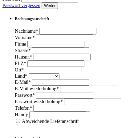
Passwort vergessen
Weiter
Rechnungsanschrift
Nachname*
Vorname*
Firma
Strasse*
Hausnr.*
PLZ*
Ort*
Land*
E-Mail*
E-Mail wiederholung*
Passwort*
Passwort wiederholung*
Telefon*
Handy
Abweichende Lieferanschrift