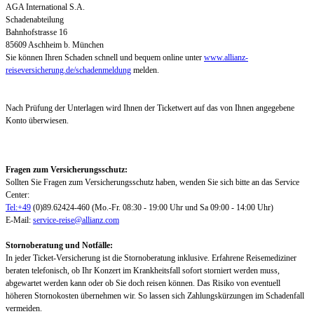
AGA International S.A.
Schadenabteilung
Bahnhofstrasse 16
85609 Aschheim b. München
Sie können Ihren Schaden schnell und bequem online unter
www.allianz-
reiseversicherung.de/schadenmeldung
melden.
Nach Prüfung der Unterlagen wird Ihnen der Ticketwert auf das von Ihnen angegebene
Konto überwiesen.
Fragen zum Versicherungsschutz:
Sollten Sie Fragen zum Versicherungsschutz haben, wenden Sie sich bitte an das Service
Center:
Tel:+49
(0)89.62424-460 (Mo.-Fr. 08:30 - 19:00 Uhr und Sa 09:00 - 14:00 Uhr)
E-Mail:
service-reise@allianz.com
Stornoberatung und Notfälle:
In jeder Ticket-Versicherung ist die Stornoberatung inklusive. Erfahrene Reisemediziner
beraten telefonisch, ob Ihr Konzert im Krankheitsfall sofort storniert werden muss,
abgewartet werden kann oder ob Sie doch reisen können. Das Risiko von eventuell
höheren Stornokosten übernehmen wir. So lassen sich Zahlungskürzungen im Schadenfall
vermeiden.