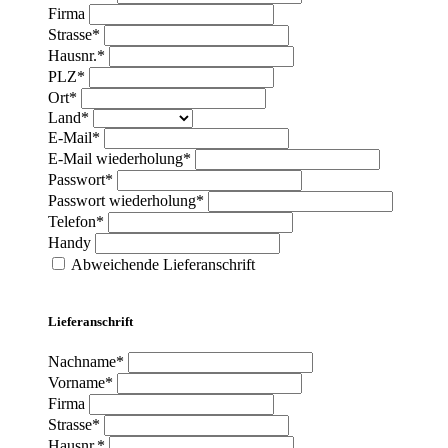
Firma
Strasse*
Hausnr.*
PLZ*
Ort*
Land*
E-Mail*
E-Mail wiederholung*
Passwort*
Passwort wiederholung*
Telefon*
Handy
Abweichende Lieferanschrift
Lieferanschrift
Nachname*
Vorname*
Firma
Strasse*
Hausnr.*