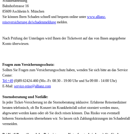
Schadenabteilung
Bahnhofstrasse 16
85609 Aschheim b. München
Sie können Ihren Schaden schnell und bequem online unter
www.allianz-
reiseversicherung.de/schadenmeldung
melden.
Nach Prüfung der Unterlagen wird Ihnen der Ticketwert auf das von Ihnen angegebene
Konto überwiesen.
Fragen zum Versicherungsschutz:
Sollten Sie Fragen zum Versicherungsschutz haben, wenden Sie sich bitte an das Service
Center:
Tel:+49
(0)89.62424-460 (Mo.-Fr. 08:30 - 19:00 Uhr und Sa 09:00 - 14:00 Uhr)
E-Mail:
service-reise@allianz.com
Stornoberatung und Notfälle:
In jeder Ticket-Versicherung ist die Stornoberatung inklusive. Erfahrene Reisemediziner
beraten telefonisch, ob Ihr Konzert im Krankheitsfall sofort storniert werden muss,
abgewartet werden kann oder ob Sie doch reisen können. Das Risiko von eventuell
höheren Stornokosten übernehmen wir. So lassen sich Zahlungskürzungen im Schadenfall
vermeiden.