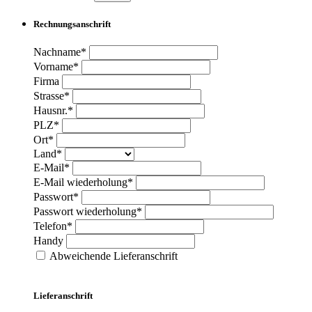
Rechnungsanschrift
Nachname*
Vorname*
Firma
Strasse*
Hausnr.*
PLZ*
Ort*
Land*
E-Mail*
E-Mail wiederholung*
Passwort*
Passwort wiederholung*
Telefon*
Handy
Abweichende Lieferanschrift
Lieferanschrift