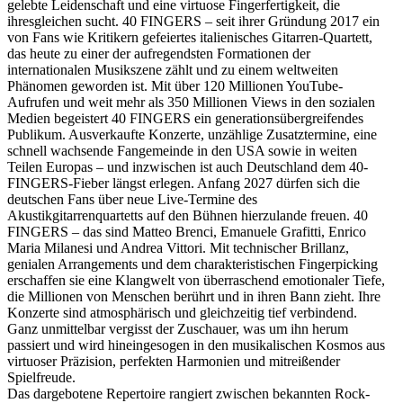
gelebte Leidenschaft und eine virtuose Fingerfertigkeit, die
ihresgleichen sucht. 40 FINGERS – seit ihrer Gründung 2017 ein
von Fans wie Kritikern gefeiertes italienisches Gitarren-Quartett,
das heute zu einer der aufregendsten Formationen der
internationalen Musikszene zählt und zu einem weltweiten
Phänomen geworden ist. Mit über 120 Millionen YouTube-
Aufrufen und weit mehr als 350 Millionen Views in den sozialen
Medien begeistert 40 FINGERS ein generationsübergreifendes
Publikum. Ausverkaufte Konzerte, unzählige Zusatztermine, eine
schnell wachsende Fangemeinde in den USA sowie in weiten
Teilen Europas – und inzwischen ist auch Deutschland dem 40-
FINGERS-Fieber längst erlegen. Anfang 2027 dürfen sich die
deutschen Fans über neue Live-Termine des
Akustikgitarrenquartetts auf den Bühnen hierzulande freuen. 40
FINGERS – das sind Matteo Brenci, Emanuele Grafitti, Enrico
Maria Milanesi und Andrea Vittori. Mit technischer Brillanz,
genialen Arrangements und dem charakteristischen Fingerpicking
erschaffen sie eine Klangwelt von überraschend emotionaler Tiefe,
die Millionen von Menschen berührt und in ihren Bann zieht. Ihre
Konzerte sind atmosphärisch und gleichzeitig tief verbindend.
Ganz unmittelbar vergisst der Zuschauer, was um ihn herum
passiert und wird hineingesogen in den musikalischen Kosmos aus
virtuoser Präzision, perfekten Harmonien und mitreißender
Spielfreude.
Das dargebotene Repertoire rangiert zwischen bekannten Rock-