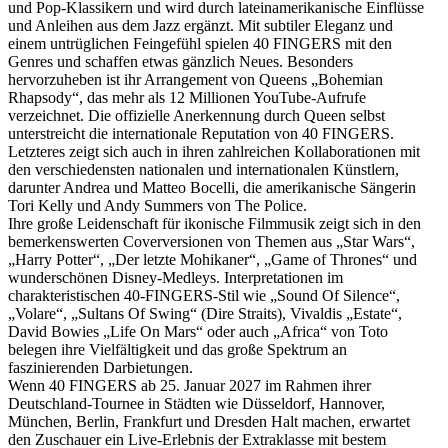
und Pop-Klassikern und wird durch lateinamerikanische Einflüsse
und Anleihen aus dem Jazz ergänzt. Mit subtiler Eleganz und
einem untrüglichen Feingefühl spielen 40 FINGERS mit den
Genres und schaffen etwas gänzlich Neues. Besonders
hervorzuheben ist ihr Arrangement von Queens „Bohemian
Rhapsody“, das mehr als 12 Millionen YouTube-Aufrufe
verzeichnet. Die offizielle Anerkennung durch Queen selbst
unterstreicht die internationale Reputation von 40 FINGERS.
Letzteres zeigt sich auch in ihren zahlreichen Kollaborationen mit
den verschiedensten nationalen und internationalen Künstlern,
darunter Andrea und Matteo Bocelli, die amerikanische Sängerin
Tori Kelly und Andy Summers von The Police.
Ihre große Leidenschaft für ikonische Filmmusik zeigt sich in den
bemerkenswerten Coverversionen von Themen aus „Star Wars“,
„Harry Potter“, „Der letzte Mohikaner“, „Game of Thrones“ und
wunderschönen Disney-Medleys. Interpretationen im
charakteristischen 40-FINGERS-Stil wie „Sound Of Silence“,
„Volare“, „Sultans Of Swing“ (Dire Straits), Vivaldis „Estate“,
David Bowies „Life On Mars“ oder auch „Africa“ von Toto
belegen ihre Vielfältigkeit und das große Spektrum an
faszinierenden Darbietungen.
Wenn 40 FINGERS ab 25. Januar 2027 im Rahmen ihrer
Deutschland-Tournee in Städten wie Düsseldorf, Hannover,
München, Berlin, Frankfurt und Dresden Halt machen, erwartet
den Zuschauer ein Live-Erlebnis der Extraklasse mit bestem