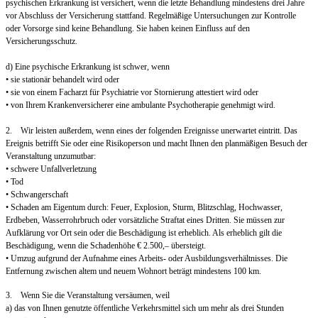
psychischen Erkrankung ist versichert, wenn die letzte Behandlung mindestens drei Jahre
vor Abschluss der Versicherung stattfand. Regelmäßige Untersuchungen zur Kontrolle
oder Vorsorge sind keine Behandlung. Sie haben keinen Einfluss auf den
Versicherungsschutz.
d) Eine psychische Erkrankung ist schwer, wenn
• sie stationär behandelt wird oder
• sie von einem Facharzt für Psychiatrie vor Stornierung attestiert wird oder
• von Ihrem Krankenversicherer eine ambulante Psychotherapie genehmigt wird.
2. Wir leisten außerdem, wenn eines der folgenden Ereignisse unerwartet eintritt. Das
Ereignis betrifft Sie oder eine Risikoperson und macht Ihnen den planmäßigen Besuch der
Veranstaltung unzumutbar:
• schwere Unfallverletzung
• Tod
• Schwangerschaft
• Schaden am Eigentum durch: Feuer, Explosion, Sturm, Blitzschlag, Hochwasser,
Erdbeben, Wasserrohrbruch oder vorsätzliche Straftat eines Dritten. Sie müssen zur
Aufklärung vor Ort sein oder die Beschädigung ist erheblich. Als erheblich gilt die
Beschädigung, wenn die Schadenhöhe € 2.500,– übersteigt.
• Umzug aufgrund der Aufnahme eines Arbeits- oder Ausbildungsverhältnisses. Die
Entfernung zwischen altem und neuem Wohnort beträgt mindestens 100 km.
3. Wenn Sie die Veranstaltung versäumen, weil
a) das von Ihnen genutzte öffentliche Verkehrsmittel sich um mehr als drei Stunden