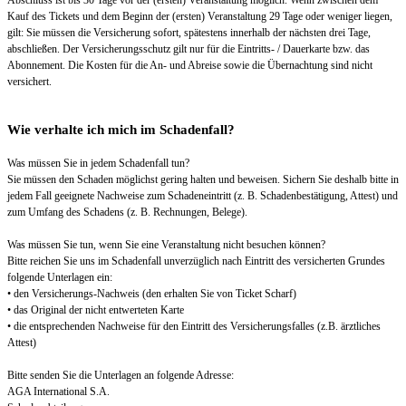
Abschluss ist bis 30 Tage vor der (ersten) Veranstaltung möglich. Wenn zwischen dem
Kauf des Tickets und dem Beginn der (ersten) Veranstaltung 29 Tage oder weniger liegen,
gilt: Sie müssen die Versicherung sofort, spätestens innerhalb der nächsten drei Tage,
abschließen. Der Versicherungsschutz gilt nur für die Eintritts- / Dauerkarte bzw. das
Abonnement. Die Kosten für die An- und Abreise sowie die Übernachtung sind nicht
versichert.
Wie verhalte ich mich im Schadenfall?
Was müssen Sie in jedem Schadenfall tun?
Sie müssen den Schaden möglichst gering halten und beweisen. Sichern Sie deshalb bitte in
jedem Fall geeignete Nachweise zum Schadeneintritt (z. B. Schadenbestätigung, Attest) und
zum Umfang des Schadens (z. B. Rechnungen, Belege).
Was müssen Sie tun, wenn Sie eine Veranstaltung nicht besuchen können?
Bitte reichen Sie uns im Schadenfall unverzüglich nach Eintritt des versicherten Grundes
folgende Unterlagen ein:
• den Versicherungs-Nachweis (den erhalten Sie von Ticket Scharf)
• das Original der nicht entwerteten Karte
• die entsprechenden Nachweise für den Eintritt des Versicherungsfalles (z.B. ärztliches
Attest)
Bitte senden Sie die Unterlagen an folgende Adresse:
AGA International S.A.