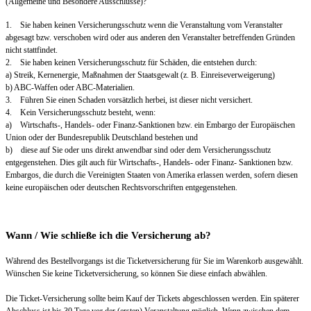
(Allgemeine und Besondere Ausschlüsse)?
1. Sie haben keinen Versicherungsschutz wenn die Veranstaltung vom Veranstalter
abgesagt bzw. verschoben wird oder aus anderen den Veranstalter betreffenden Gründen
nicht stattfindet.
2. Sie haben keinen Versicherungsschutz für Schäden, die entstehen durch:
a) Streik, Kernenergie, Maßnahmen der Staatsgewalt (z. B. Einreiseverweigerung)
b) ABC-Waffen oder ABC-Materialien.
3. Führen Sie einen Schaden vorsätzlich herbei, ist dieser nicht versichert.
4. Kein Versicherungsschutz besteht, wenn:
a) Wirtschafts-, Handels- oder Finanz-Sanktionen bzw. ein Embargo der Europäischen
Union oder der Bundesrepublik Deutschland bestehen und
b) diese auf Sie oder uns direkt anwendbar sind oder dem Versicherungsschutz
entgegenstehen. Dies gilt auch für Wirtschafts-, Handels- oder Finanz- Sanktionen bzw.
Embargos, die durch die Vereinigten Staaten von Amerika erlassen werden, sofern diesen
keine europäischen oder deutschen Rechtsvorschriften entgegenstehen.
Wann / Wie schließe ich die Versicherung ab?
Während des Bestellvorgangs ist die Ticketversicherung für Sie im Warenkorb ausgewählt.
Wünschen Sie keine Ticketversicherung, so können Sie diese einfach abwählen.
Die Ticket-Versicherung sollte beim Kauf der Tickets abgeschlossen werden. Ein späterer