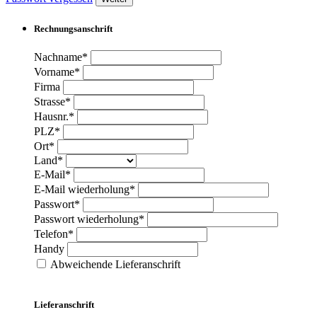
Rechnungsanschrift
Nachname*
Vorname*
Firma
Strasse*
Hausnr.*
PLZ*
Ort*
Land*
E-Mail*
E-Mail wiederholung*
Passwort*
Passwort wiederholung*
Telefon*
Handy
Abweichende Lieferanschrift
Lieferanschrift