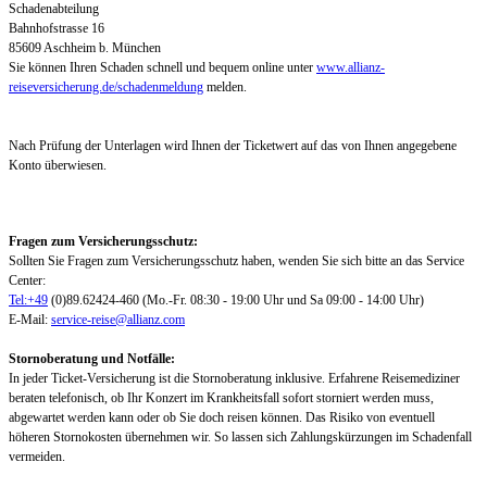
Schadenabteilung
Bahnhofstrasse 16
85609 Aschheim b. München
Sie können Ihren Schaden schnell und bequem online unter
www.allianz-
reiseversicherung.de/schadenmeldung
melden.
Nach Prüfung der Unterlagen wird Ihnen der Ticketwert auf das von Ihnen angegebene
Konto überwiesen.
Fragen zum Versicherungsschutz:
Sollten Sie Fragen zum Versicherungsschutz haben, wenden Sie sich bitte an das Service
Center:
Tel:+49
(0)89.62424-460 (Mo.-Fr. 08:30 - 19:00 Uhr und Sa 09:00 - 14:00 Uhr)
E-Mail:
service-reise@allianz.com
Stornoberatung und Notfälle:
In jeder Ticket-Versicherung ist die Stornoberatung inklusive. Erfahrene Reisemediziner
beraten telefonisch, ob Ihr Konzert im Krankheitsfall sofort storniert werden muss,
abgewartet werden kann oder ob Sie doch reisen können. Das Risiko von eventuell
höheren Stornokosten übernehmen wir. So lassen sich Zahlungskürzungen im Schadenfall
vermeiden.