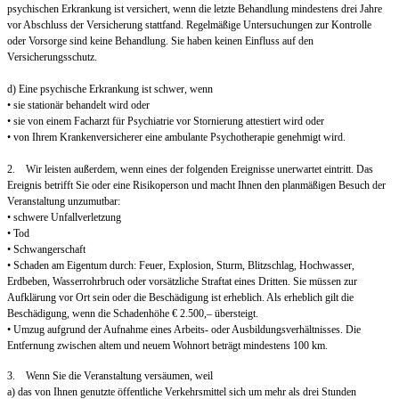
psychischen Erkrankung ist versichert, wenn die letzte Behandlung mindestens drei Jahre
vor Abschluss der Versicherung stattfand. Regelmäßige Untersuchungen zur Kontrolle
oder Vorsorge sind keine Behandlung. Sie haben keinen Einfluss auf den
Versicherungsschutz.
d) Eine psychische Erkrankung ist schwer, wenn
• sie stationär behandelt wird oder
• sie von einem Facharzt für Psychiatrie vor Stornierung attestiert wird oder
• von Ihrem Krankenversicherer eine ambulante Psychotherapie genehmigt wird.
2. Wir leisten außerdem, wenn eines der folgenden Ereignisse unerwartet eintritt. Das
Ereignis betrifft Sie oder eine Risikoperson und macht Ihnen den planmäßigen Besuch der
Veranstaltung unzumutbar:
• schwere Unfallverletzung
• Tod
• Schwangerschaft
• Schaden am Eigentum durch: Feuer, Explosion, Sturm, Blitzschlag, Hochwasser,
Erdbeben, Wasserrohrbruch oder vorsätzliche Straftat eines Dritten. Sie müssen zur
Aufklärung vor Ort sein oder die Beschädigung ist erheblich. Als erheblich gilt die
Beschädigung, wenn die Schadenhöhe € 2.500,– übersteigt.
• Umzug aufgrund der Aufnahme eines Arbeits- oder Ausbildungsverhältnisses. Die
Entfernung zwischen altem und neuem Wohnort beträgt mindestens 100 km.
3. Wenn Sie die Veranstaltung versäumen, weil
a) das von Ihnen genutzte öffentliche Verkehrsmittel sich um mehr als drei Stunden