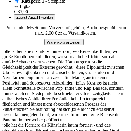
Kategorie 1
- Stehplatz
verfügbar
€ 35,90
Zuerst Anzahl wählen
Preise inkl. MwSt. und Vorverkaufsgebühr, Buchungsgebühr von
max. 2,00 € zzgl. Versandkosten.
Warenkorb anzeigen
jolle ist beinahe instinktiv immer dort, wo Reize überfluten; wo
große Emotionen kollidieren; wo surreal helle Lichter surreal
dunkle Schatten verursachen. Die Hamburgerin ist die
Gleichzeitigkeit der Extreme gewohnt - diese Bipolarität zwischen
Überschwänglichkeiten und Unsicherheiten, Graustufen und
Neonfarben, euphorisch-exzesshafter Manie, ansteckender
Positivität und depressiven Abgründen. jolles Kosmos ist nicht
allein Schnittstelle zwischen Pop, Indie und Rap-Ballade, sondern
immer auch ein Siedepunkt beschriebener Gleichzeitigkeiten - ein
authentisches Abbild ihrer Persönlichkeit. Im temporeich
fließenden und längst nicht abgeschlossenen Prozess der
künstlerischen Selbstfindung hat sich jolle nicht zuletzt selbst
besser kennengelernt und, wie sie es formuliert, »die Büchse der
Pandora immer weiter geöffnet«.
jolle hat die Karriere als Künstlerin kaum forciert - und das,
obwohl sie als multikreativer, im besten Sinne chaotischer Geist