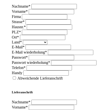
Nachname*
Vorname*
Firma
Strasse*
Hausnr.*
PLZ*
Ort*
Land*
E-Mail*
E-Mail wiederholung*
Passwort*
Passwort wiederholung*
Telefon*
Handy
Abweichende Lieferanschrift
Lieferanschrift
Nachname*
Vorname*