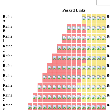
Parkett Links
Reihe
R
A
Reihe
R
B
Reihe
R
1
Reihe
R
2
Reihe
R
3
Reihe
R
4
Reihe
R
5
Reihe
R
6
Reihe
R
7
Reihe
R
8