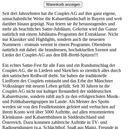
Warenkorb anzeigen
Seit drei Jahrzehnten hat die Couplet-AG auf ihre ganz eigene,
unnachahmliche Weise die Kabarettlandschaft in Bayern und weit
darüber hinaus geprägt. Nun feiern sie ihr herausragendes und
mehr als beachtliches Satire-Jubiläum. Gekrönt wird das Ganze
natürlich mit einem Jubiläums-Programm der Extraklasse. Nicht
nur Klassiker und Highlights, sondern auch die neuesten
Nummern - erstmals vereint in einem Programm. Obendrein
natürlich mit dabei: die brandneuen, hochaktuellen Szenen und
Lieder der Couplet-AG aus den BR-Brettl-Spitzen!!!
Ein echtes Satire-Fest für alle Fans und ein Rundumschlag der
Couplet-AG, die in Liedern und Sketchen so ziemlich alles durch
den satirischen Reißwolf dreht. Sie haben die traditionelle
Liedform des Couplets entstaubt und das Erbe der Münchner
Volkssänger mit neuem Leben gefüllt. Seit 30 Jahren ist die
Couplet-AG nicht nur kultiger Bestandteil der süddeutschen
Kabarettszene, sondern zählt auch zu den erfolgreichsten Musik-
und Politkabarettgruppen im Lande. Als Meister des Spotts
werden sie von den Feuilletonisten gefeiert und verbuchen auf
ihrem Konto weit über 5000 Auftritte, auf allen renommierten
Kleinkunst- und Kabarettbühnen in Süddeutschland und
Österreich. Dazu kommen zahlreiche Auftritte in TV- und
Radiosendungen (u.a. Schlachthof, Spaß aus Mainz, Freunde in