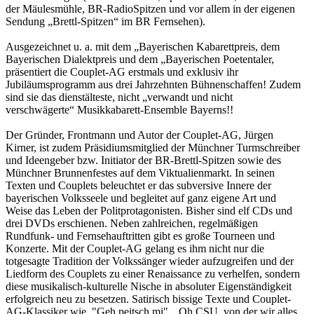
der Mäulesmühle, BR-RadioSpitzen und vor allem in der eigenen
Sendung „Brettl-Spitzen“ im BR Fernsehen).
Ausgezeichnet u. a. mit dem „Bayerischen Kabarettpreis, dem
Bayerischen Dialektpreis und dem „Bayerischen Poetentaler,
präsentiert die Couplet-AG erstmals und exklusiv ihr
Jubiläumsprogramm aus drei Jahrzehnten Bühnenschaffen! Zudem
sind sie das dienstälteste, nicht „verwandt und nicht
verschwägerte“ Musikkabarett-Ensemble Bayerns!!
Der Gründer, Frontmann und Autor der Couplet-AG, Jürgen
Kirner, ist zudem Präsidiumsmitglied der Münchner Turmschreiber
und Ideengeber bzw. Initiator der BR-Brettl-Spitzen sowie des
Münchner Brunnenfestes auf dem Viktualienmarkt. In seinen
Texten und Couplets beleuchtet er das subversive Innere der
bayerischen Volksseele und begleitet auf ganz eigene Art und
Weise das Leben der Politprotagonisten. Bisher sind elf CDs und
drei DVDs erschienen. Neben zahlreichen, regelmäßigen
Rundfunk- und Fernsehauftritten gibt es große Tourneen und
Konzerte. Mit der Couplet-AG gelang es ihm nicht nur die
totgesagte Tradition der Volkssänger wieder aufzugreifen und der
Liedform des Couplets zu einer Renaissance zu verhelfen, sondern
diese musikalisch-kulturelle Nische in absoluter Eigenständigkeit
erfolgreich neu zu besetzen. Satirisch bissige Texte und Couplet-
AG-Klassiker wie, "Geh peitsch mi", „Oh CSU, von der wir alles