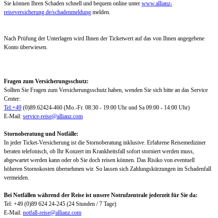
Sie können Ihren Schaden schnell und bequem online unter
www.allianz-
reiseversicherung.de/schadenmeldung
melden.
Nach Prüfung der Unterlagen wird Ihnen der Ticketwert auf das von Ihnen angegebene
Konto überwiesen.
Fragen zum Versicherungsschutz:
Sollten Sie Fragen zum Versicherungsschutz haben, wenden Sie sich bitte an das Service
Center:
Tel:+49
(0)89.62424-460 (Mo.-Fr. 08:30 - 19:00 Uhr und Sa 09:00 - 14:00 Uhr)
E-Mail:
service-reise@allianz.com
Stornoberatung und Notfälle:
In jeder Ticket-Versicherung ist die Stornoberatung inklusive. Erfahrene Reisemediziner
beraten telefonisch, ob Ihr Konzert im Krankheitsfall sofort storniert werden muss,
abgewartet werden kann oder ob Sie doch reisen können. Das Risiko von eventuell
höheren Stornokosten übernehmen wir. So lassen sich Zahlungskürzungen im Schadenfall
vermeiden.
Bei Notfällen während der Reise ist unsere Notrufzentrale jederzeit für Sie da:
Tel: +49 (0)89 624 24-245 (24 Stunden / 7 Tage)
E-Mail:
notfall-reise@allianz.com