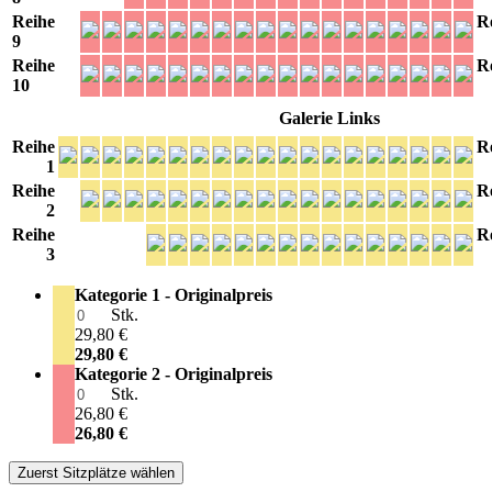
Reihe
R
9
Reihe
R
10
Galerie Links
Reihe
R
1
Reihe
R
2
Reihe
R
3
Kategorie 1 - Originalpreis
Stk.
29,80 €
29,80 €
Kategorie 2 - Originalpreis
Stk.
26,80 €
26,80 €
Zuerst Sitzplätze wählen