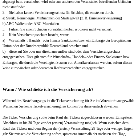
abgesagt bzw. verschoben wird oder aus anderen den Veranstalter betreffenden Gründen
nicht stattfindet.
2. Sie haben keinen Versicherungsschutz für Schäden, die entstehen durch:
a) Streik, Kernenergie, Maßnahmen der Staatsgewalt (z. B. Einreiseverweigerung)
b) ABC-Waffen oder ABC-Materialien.
3. Führen Sie einen Schaden vorsätzlich herbei, ist dieser nicht versichert.
4. Kein Versicherungsschutz besteht, wenn:
a) Wirtschafts-, Handels- oder Finanz-Sanktionen bzw. ein Embargo der Europäischen
Union oder der Bundesrepublik Deutschland bestehen und
b) diese auf Sie oder uns direkt anwendbar sind oder dem Versicherungsschutz
entgegenstehen. Dies gilt auch für Wirtschafts-, Handels- oder Finanz- Sanktionen bzw.
Embargos, die durch die Vereinigten Staaten von Amerika erlassen werden, sofern diesen
keine europäischen oder deutschen Rechtsvorschriften entgegenstehen.
Wann / Wie schließe ich die Versicherung ab?
Während des Bestellvorgangs ist die Ticketversicherung für Sie im Warenkorb ausgewählt.
Wünschen Sie keine Ticketversicherung, so können Sie diese einfach abwählen.
Die Ticket-Versicherung sollte beim Kauf der Tickets abgeschlossen werden. Ein späterer
Abschluss ist bis 30 Tage vor der (ersten) Veranstaltung möglich. Wenn zwischen dem
Kauf des Tickets und dem Beginn der (ersten) Veranstaltung 29 Tage oder weniger liegen,
gilt: Sie müssen die Versicherung sofort, spätestens innerhalb der nächsten drei Tage,