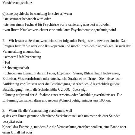
Versicherungsschutz.
d) Eine psychische Erkrankung ist schwer, wenn
• sie stationär behandelt wird oder
• sie von einem Facharzt für Psychiatrie vor Stornierung attestiert wird oder
• von Ihrem Krankenversicherer eine ambulante Psychotherapie genehmigt wird.
2. Wir leisten außerdem, wenn eines der folgenden Ereignisse unerwartet eintritt. Das
Ereignis betrifft Sie oder eine Risikoperson und macht Ihnen den planmäßigen Besuch der
Veranstaltung unzumutbar:
• schwere Unfallverletzung
• Tod
• Schwangerschaft
• Schaden am Eigentum durch: Feuer, Explosion, Sturm, Blitzschlag, Hochwasser,
Erdbeben, Wasserrohrbruch oder vorsätzliche Straftat eines Dritten. Sie müssen zur
Aufklärung vor Ort sein oder die Beschädigung ist erheblich. Als erheblich gilt die
Beschädigung, wenn die Schadenhöhe € 2.500,– übersteigt.
• Umzug aufgrund der Aufnahme eines Arbeits- oder Ausbildungsverhältnisses. Die
Entfernung zwischen altem und neuem Wohnort beträgt mindestens 100 km.
3. Wenn Sie die Veranstaltung versäumen, weil
a) das von Ihnen genutzte öffentliche Verkehrsmittel sich um mehr als drei Stunden
verspätet oder
b) weil das Fahrzeug, mit dem Sie die Veranstaltung erreichen wollten, eine Panne oder
einen Unfall hat oder