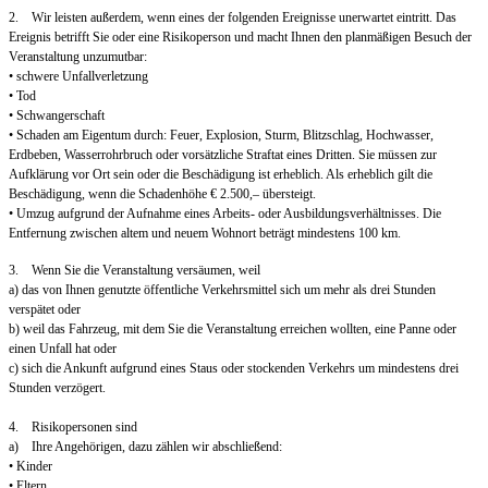
2. Wir leisten außerdem, wenn eines der folgenden Ereignisse unerwartet eintritt. Das
Ereignis betrifft Sie oder eine Risikoperson und macht Ihnen den planmäßigen Besuch der
Veranstaltung unzumutbar:
• schwere Unfallverletzung
• Tod
• Schwangerschaft
• Schaden am Eigentum durch: Feuer, Explosion, Sturm, Blitzschlag, Hochwasser,
Erdbeben, Wasserrohrbruch oder vorsätzliche Straftat eines Dritten. Sie müssen zur
Aufklärung vor Ort sein oder die Beschädigung ist erheblich. Als erheblich gilt die
Beschädigung, wenn die Schadenhöhe € 2.500,– übersteigt.
• Umzug aufgrund der Aufnahme eines Arbeits- oder Ausbildungsverhältnisses. Die
Entfernung zwischen altem und neuem Wohnort beträgt mindestens 100 km.
3. Wenn Sie die Veranstaltung versäumen, weil
a) das von Ihnen genutzte öffentliche Verkehrsmittel sich um mehr als drei Stunden
verspätet oder
b) weil das Fahrzeug, mit dem Sie die Veranstaltung erreichen wollten, eine Panne oder
einen Unfall hat oder
c) sich die Ankunft aufgrund eines Staus oder stockenden Verkehrs um mindestens drei
Stunden verzögert.
4. Risikopersonen sind
a) Ihre Angehörigen, dazu zählen wir abschließend:
• Kinder
• Eltern