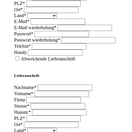
PLZ*
Ort*
Land*
E-Mail*
E-Mail wiederholung*
Passwort*
Passwort wiederholung*
Telefon*
Handy
Abweichende Lieferanschrift
Lieferanschrift
Nachname*
Vorname*
Firma
Strasse*
Hausnr.*
PLZ*
Ort*
Land*