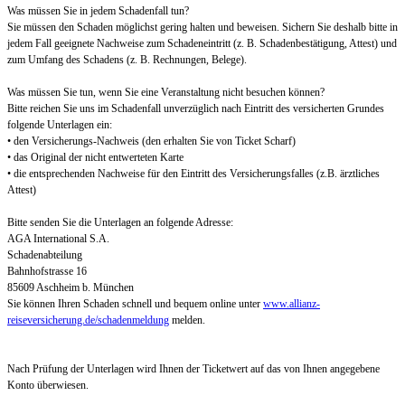
Was müssen Sie in jedem Schadenfall tun?
Sie müssen den Schaden möglichst gering halten und beweisen. Sichern Sie deshalb bitte in
jedem Fall geeignete Nachweise zum Schadeneintritt (z. B. Schadenbestätigung, Attest) und
zum Umfang des Schadens (z. B. Rechnungen, Belege).
Was müssen Sie tun, wenn Sie eine Veranstaltung nicht besuchen können?
Bitte reichen Sie uns im Schadenfall unverzüglich nach Eintritt des versicherten Grundes
folgende Unterlagen ein:
• den Versicherungs-Nachweis (den erhalten Sie von Ticket Scharf)
• das Original der nicht entwerteten Karte
• die entsprechenden Nachweise für den Eintritt des Versicherungsfalles (z.B. ärztliches
Attest)
Bitte senden Sie die Unterlagen an folgende Adresse:
AGA International S.A.
Schadenabteilung
Bahnhofstrasse 16
85609 Aschheim b. München
Sie können Ihren Schaden schnell und bequem online unter
www.allianz-
reiseversicherung.de/schadenmeldung
melden.
Nach Prüfung der Unterlagen wird Ihnen der Ticketwert auf das von Ihnen angegebene
Konto überwiesen.