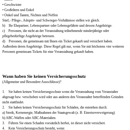
• Geschwister
• Großeltern und Enkel
• Onkel und Tanten, Nichten und Neffen
Stief,- Pflege-, Adoptiv- und Schwieger-Verhältnisse stellen wir gleich.
b) Ihr Ehepartner, Lebenspartner oder Lebensgefährte und dessen Angehörige.
c) Personen, die nicht an der Veranstaltung teilnehmende minderjährige oder
pflegebedürftige Angehörige betreuen.
d) Personen, die gemeinsam mit Ihnen ein Ticket gekauft und versichert haben.
Außerdem deren Angehörige. Diese Regel gilt nur, wenn Sie mit höchstens vier weiteren
Personen gemeinsam Tickets für eine Veranstaltung gekauft haben.
Wann haben Sie keinen Versicherungsschutz
(Allgemeine und Besondere Ausschlüsse)?
1. Sie haben keinen Versicherungsschutz wenn die Veranstaltung vom Veranstalter
abgesagt bzw. verschoben wird oder aus anderen den Veranstalter betreffenden Gründen
nicht stattfindet.
2. Sie haben keinen Versicherungsschutz für Schäden, die entstehen durch:
a) Streik, Kernenergie, Maßnahmen der Staatsgewalt (z. B. Einreiseverweigerung)
b) ABC-Waffen oder ABC-Materialien.
3. Führen Sie einen Schaden vorsätzlich herbei, ist dieser nicht versichert.
4. Kein Versicherungsschutz besteht, wenn: