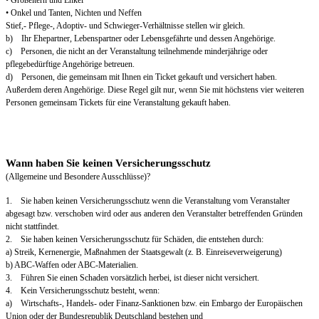
• Großeltern und Enkel
• Onkel und Tanten, Nichten und Neffen
Stief,- Pflege-, Adoptiv- und Schwieger-Verhältnisse stellen wir gleich.
b) Ihr Ehepartner, Lebenspartner oder Lebensgefährte und dessen Angehörige.
c) Personen, die nicht an der Veranstaltung teilnehmende minderjährige oder
pflegebedürftige Angehörige betreuen.
d) Personen, die gemeinsam mit Ihnen ein Ticket gekauft und versichert haben.
Außerdem deren Angehörige. Diese Regel gilt nur, wenn Sie mit höchstens vier weiteren
Personen gemeinsam Tickets für eine Veranstaltung gekauft haben.
Wann haben Sie keinen Versicherungsschutz
(Allgemeine und Besondere Ausschlüsse)?
1. Sie haben keinen Versicherungsschutz wenn die Veranstaltung vom Veranstalter
abgesagt bzw. verschoben wird oder aus anderen den Veranstalter betreffenden Gründen
nicht stattfindet.
2. Sie haben keinen Versicherungsschutz für Schäden, die entstehen durch:
a) Streik, Kernenergie, Maßnahmen der Staatsgewalt (z. B. Einreiseverweigerung)
b) ABC-Waffen oder ABC-Materialien.
3. Führen Sie einen Schaden vorsätzlich herbei, ist dieser nicht versichert.
4. Kein Versicherungsschutz besteht, wenn:
a) Wirtschafts-, Handels- oder Finanz-Sanktionen bzw. ein Embargo der Europäischen
Union oder der Bundesrepublik Deutschland bestehen und