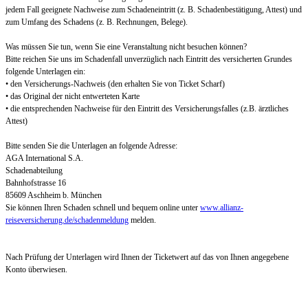
jedem Fall geeignete Nachweise zum Schadeneintritt (z. B. Schadenbestätigung, Attest) und
zum Umfang des Schadens (z. B. Rechnungen, Belege).
Was müssen Sie tun, wenn Sie eine Veranstaltung nicht besuchen können?
Bitte reichen Sie uns im Schadenfall unverzüglich nach Eintritt des versicherten Grundes
folgende Unterlagen ein:
• den Versicherungs-Nachweis (den erhalten Sie von Ticket Scharf)
• das Original der nicht entwerteten Karte
• die entsprechenden Nachweise für den Eintritt des Versicherungsfalles (z.B. ärztliches
Attest)
Bitte senden Sie die Unterlagen an folgende Adresse:
AGA International S.A.
Schadenabteilung
Bahnhofstrasse 16
85609 Aschheim b. München
Sie können Ihren Schaden schnell und bequem online unter
www.allianz-
reiseversicherung.de/schadenmeldung
melden.
Nach Prüfung der Unterlagen wird Ihnen der Ticketwert auf das von Ihnen angegebene
Konto überwiesen.