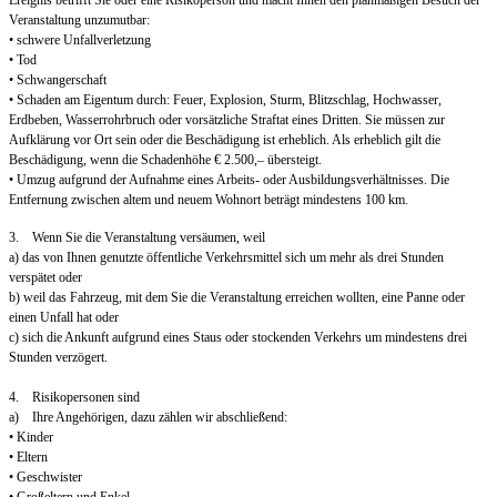
Ereignis betrifft Sie oder eine Risikoperson und macht Ihnen den planmäßigen Besuch der
Veranstaltung unzumutbar:
• schwere Unfallverletzung
• Tod
• Schwangerschaft
• Schaden am Eigentum durch: Feuer, Explosion, Sturm, Blitzschlag, Hochwasser,
Erdbeben, Wasserrohrbruch oder vorsätzliche Straftat eines Dritten. Sie müssen zur
Aufklärung vor Ort sein oder die Beschädigung ist erheblich. Als erheblich gilt die
Beschädigung, wenn die Schadenhöhe € 2.500,– übersteigt.
• Umzug aufgrund der Aufnahme eines Arbeits- oder Ausbildungsverhältnisses. Die
Entfernung zwischen altem und neuem Wohnort beträgt mindestens 100 km.
3. Wenn Sie die Veranstaltung versäumen, weil
a) das von Ihnen genutzte öffentliche Verkehrsmittel sich um mehr als drei Stunden
verspätet oder
b) weil das Fahrzeug, mit dem Sie die Veranstaltung erreichen wollten, eine Panne oder
einen Unfall hat oder
c) sich die Ankunft aufgrund eines Staus oder stockenden Verkehrs um mindestens drei
Stunden verzögert.
4. Risikopersonen sind
a) Ihre Angehörigen, dazu zählen wir abschließend:
• Kinder
• Eltern
• Geschwister