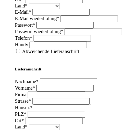
Land*
E-Mail*
E-Mail wiederholung*
Passwort*
Passwort wiederholung*
Telefon*
Handy
Abweichende Lieferanschrift
Lieferanschrift
Nachname*
Vorname*
Firma
Strasse*
Hausnr.*
PLZ*
Ort*
Land*