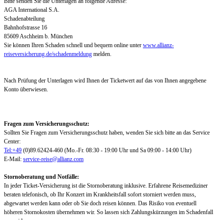
Bitte senden Sie die Unterlagen an folgende Adresse:
AGA International S.A.
Schadenabteilung
Bahnhofstrasse 16
85609 Aschheim b. München
Sie können Ihren Schaden schnell und bequem online unter
www.allianz-
reiseversicherung.de/schadenmeldung
melden.
Nach Prüfung der Unterlagen wird Ihnen der Ticketwert auf das von Ihnen angegebene
Konto überwiesen.
Fragen zum Versicherungsschutz:
Sollten Sie Fragen zum Versicherungsschutz haben, wenden Sie sich bitte an das Service
Center:
Tel:+49
(0)89.62424-460 (Mo.-Fr. 08:30 - 19:00 Uhr und Sa 09:00 - 14:00 Uhr)
E-Mail:
service-reise@allianz.com
Stornoberatung und Notfälle:
In jeder Ticket-Versicherung ist die Stornoberatung inklusive. Erfahrene Reisemediziner
beraten telefonisch, ob Ihr Konzert im Krankheitsfall sofort storniert werden muss,
abgewartet werden kann oder ob Sie doch reisen können. Das Risiko von eventuell
höheren Stornokosten übernehmen wir. So lassen sich Zahlungskürzungen im Schadenfall