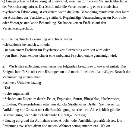
c) Eine psychische Erkrankung ist unerwartet, wenn sie zum ersten Mal nach Abschluss
der Versicherung auftritt. Der Schub oder die Verschlechterung einer chronischen
psychischen Erkrankung ist versichert, wenn die letzte Behandlung mindestens drei Jahre
vor Abschluss der Versicherung stattfand. Regelmäßige Untersuchungen zur Kontrolle
oder Vorsorge sind keine Behandlung. Sie haben keinen Einfluss auf den
Versicherungsschutz.
d) Eine psychische Erkrankung ist schwer, wenn
• sie stationär behandelt wird oder
• sie von einem Facharzt für Psychiatrie vor Stornierung attestiert wird oder
• von Ihrem Krankenversicherer eine ambulante Psychotherapie genehmigt wird.
2. Wir leisten außerdem, wenn eines der folgenden Ereignisse unerwartet eintritt. Das
Ereignis betrifft Sie oder eine Risikoperson und macht Ihnen den planmäßigen Besuch der
Veranstaltung unzumutbar:
• schwere Unfallverletzung
• Tod
• Schwangerschaft
• Schaden am Eigentum durch: Feuer, Explosion, Sturm, Blitzschlag, Hochwasser,
Erdbeben, Wasserrohrbruch oder vorsätzliche Straftat eines Dritten. Sie müssen zur
Aufklärung vor Ort sein oder die Beschädigung ist erheblich. Als erheblich gilt die
Beschädigung, wenn die Schadenhöhe € 2.500,– übersteigt.
• Umzug aufgrund der Aufnahme eines Arbeits- oder Ausbildungsverhältnisses. Die
Entfernung zwischen altem und neuem Wohnort beträgt mindestens 100 km.