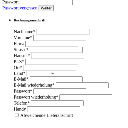
Passwort
Passwort vergessen
Weiter
Rechnungsanschrift
Nachname*
Vorname*
Firma
Strasse*
Hausnr.*
PLZ*
Ort*
Land*
E-Mail*
E-Mail wiederholung*
Passwort*
Passwort wiederholung*
Telefon*
Handy
Abweichende Lieferanschrift