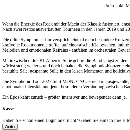
Preise inkl. 
Wenn die Energie des Rock mit der Macht der Klassik fusioniert, en
Nach zwei restlos ausverkauften Tourneen in den Jahren 2019 und 2
Die dritte Symphonic Tour verspricht einmal mehr besondere Konzer
kraftvolle Rockmomente treffen auf cineastische Klangwelten, int
Melodien und emotionalen Refrains - entfalten im orchestralen Gewan
Mit inzwischen drei #1-Alben in Serie gehört die Band längst zu den 
wächst stetig weiter – und doch behalten die Symphonic-Konzerte eine
bestuhlte Säle, gespannte Stille in den leisen Momenten und kollek
Die Symphonic Tour 2027 führt MONO INC. erneut in ausgewählte, 
emotionaler Intensität und jener besonderen Verbindung zwischen Ba
Ein Epos kehrt zurück – größer, intensiver und bewegender denn je.
Kasse
Haben Sie schon einen Login oder nicht? Geben Sie einfach Ihre E-Ma
Weiter