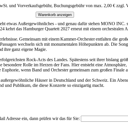
MwSt. und Vorverkaufsgebühr, Buchungsgebühr von max. 2,00 € zzgl. 
Warenkorb anzeigen
tsteht etwas Außergewöhnliches - und genau dafür stehen MONO INC. s
024 kehrt das Hamburger Quartett 2027 erneut mit einem orchestrale
terlebnisse. Gemeinsam mit einem Kammer-Orchester entfalten die gro
ime Passagen wechseln sich mit monumentalen Höhepunkten ab. Die So
d ihre ganz eigene Magie.
erfolgreichsten Rock-Acts des Landes. Spätestens seit ihrer bislang gr
 besondere Rolle im Herzen der Fans. Hier entsteht eine Atmosphäre, d
tive Euphorie, wenn Band und Orchester gemeinsam zum großen Finale a
außergewöhnliche Häuser in Deutschland und der Schweiz. Ein Abend
nd und Publikum, die diese Konzerte so einzigartig macht.
il Adresse ein, dann prüfen wir das für Sie: