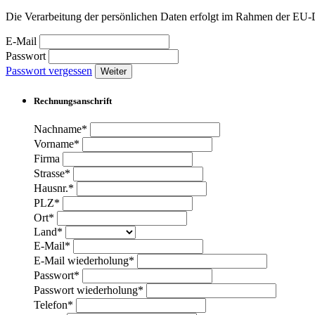
Die Verarbeitung der persönlichen Daten erfolgt im Rahmen der 
E-Mail
Passwort
Passwort vergessen
Weiter
Rechnungsanschrift
Nachname*
Vorname*
Firma
Strasse*
Hausnr.*
PLZ*
Ort*
Land*
E-Mail*
E-Mail wiederholung*
Passwort*
Passwort wiederholung*
Telefon*