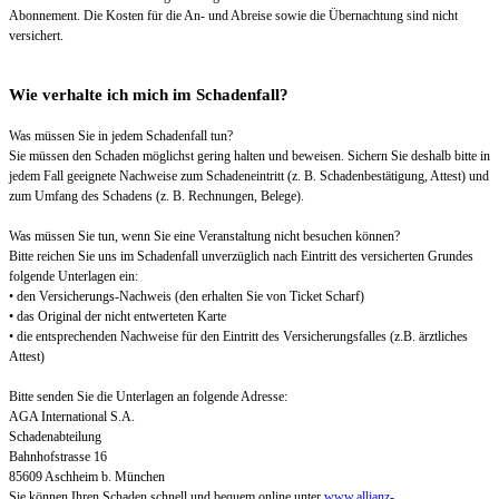
Abonnement. Die Kosten für die An- und Abreise sowie die Übernachtung sind nicht
versichert.
Wie verhalte ich mich im Schadenfall?
Was müssen Sie in jedem Schadenfall tun?
Sie müssen den Schaden möglichst gering halten und beweisen. Sichern Sie deshalb bitte in
jedem Fall geeignete Nachweise zum Schadeneintritt (z. B. Schadenbestätigung, Attest) und
zum Umfang des Schadens (z. B. Rechnungen, Belege).
Was müssen Sie tun, wenn Sie eine Veranstaltung nicht besuchen können?
Bitte reichen Sie uns im Schadenfall unverzüglich nach Eintritt des versicherten Grundes
folgende Unterlagen ein:
• den Versicherungs-Nachweis (den erhalten Sie von Ticket Scharf)
• das Original der nicht entwerteten Karte
• die entsprechenden Nachweise für den Eintritt des Versicherungsfalles (z.B. ärztliches
Attest)
Bitte senden Sie die Unterlagen an folgende Adresse:
AGA International S.A.
Schadenabteilung
Bahnhofstrasse 16
85609 Aschheim b. München
Sie können Ihren Schaden schnell und bequem online unter
www.allianz-