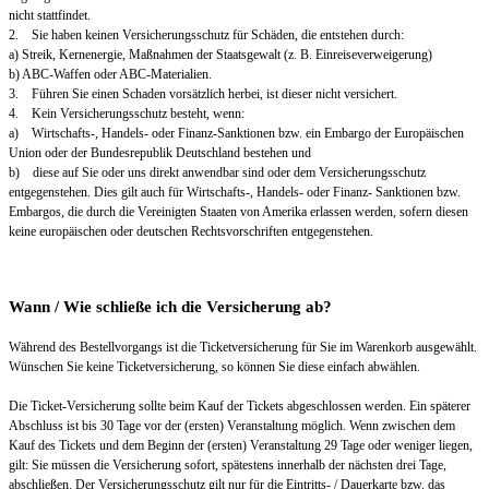
nicht stattfindet.
2. Sie haben keinen Versicherungsschutz für Schäden, die entstehen durch:
a) Streik, Kernenergie, Maßnahmen der Staatsgewalt (z. B. Einreiseverweigerung)
b) ABC-Waffen oder ABC-Materialien.
3. Führen Sie einen Schaden vorsätzlich herbei, ist dieser nicht versichert.
4. Kein Versicherungsschutz besteht, wenn:
a) Wirtschafts-, Handels- oder Finanz-Sanktionen bzw. ein Embargo der Europäischen
Union oder der Bundesrepublik Deutschland bestehen und
b) diese auf Sie oder uns direkt anwendbar sind oder dem Versicherungsschutz
entgegenstehen. Dies gilt auch für Wirtschafts-, Handels- oder Finanz- Sanktionen bzw.
Embargos, die durch die Vereinigten Staaten von Amerika erlassen werden, sofern diesen
keine europäischen oder deutschen Rechtsvorschriften entgegenstehen.
Wann / Wie schließe ich die Versicherung ab?
Während des Bestellvorgangs ist die Ticketversicherung für Sie im Warenkorb ausgewählt.
Wünschen Sie keine Ticketversicherung, so können Sie diese einfach abwählen.
Die Ticket-Versicherung sollte beim Kauf der Tickets abgeschlossen werden. Ein späterer
Abschluss ist bis 30 Tage vor der (ersten) Veranstaltung möglich. Wenn zwischen dem
Kauf des Tickets und dem Beginn der (ersten) Veranstaltung 29 Tage oder weniger liegen,
gilt: Sie müssen die Versicherung sofort, spätestens innerhalb der nächsten drei Tage,
abschließen. Der Versicherungsschutz gilt nur für die Eintritts- / Dauerkarte bzw. das