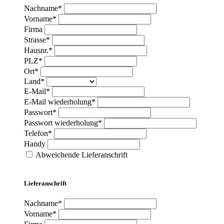
Nachname*
Vorname*
Firma
Strasse*
Hausnr.*
PLZ*
Ort*
Land*
E-Mail*
E-Mail wiederholung*
Passwort*
Passwort wiederholung*
Telefon*
Handy
Abweichende Lieferanschrift
Lieferanschrift
Nachname*
Vorname*