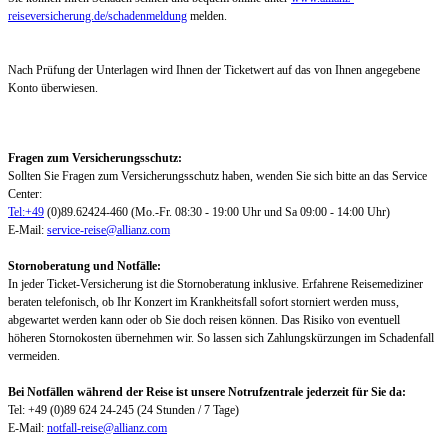
reiseversicherung.de/schadenmeldung
melden.
Nach Prüfung der Unterlagen wird Ihnen der Ticketwert auf das von Ihnen angegebene
Konto überwiesen.
Fragen zum Versicherungsschutz:
Sollten Sie Fragen zum Versicherungsschutz haben, wenden Sie sich bitte an das Service
Center:
Tel:+49
(0)89.62424-460 (Mo.-Fr. 08:30 - 19:00 Uhr und Sa 09:00 - 14:00 Uhr)
E-Mail:
service-reise@allianz.com
Stornoberatung und Notfälle:
In jeder Ticket-Versicherung ist die Stornoberatung inklusive. Erfahrene Reisemediziner
beraten telefonisch, ob Ihr Konzert im Krankheitsfall sofort storniert werden muss,
abgewartet werden kann oder ob Sie doch reisen können. Das Risiko von eventuell
höheren Stornokosten übernehmen wir. So lassen sich Zahlungskürzungen im Schadenfall
vermeiden.
Bei Notfällen während der Reise ist unsere Notrufzentrale jederzeit für Sie da:
Tel: +49 (0)89 624 24-245 (24 Stunden / 7 Tage)
E-Mail:
notfall-reise@allianz.com