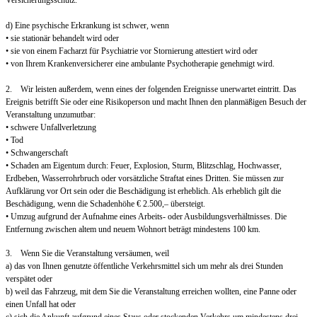
d) Eine psychische Erkrankung ist schwer, wenn
• sie stationär behandelt wird oder
• sie von einem Facharzt für Psychiatrie vor Stornierung attestiert wird oder
• von Ihrem Krankenversicherer eine ambulante Psychotherapie genehmigt wird.
2. Wir leisten außerdem, wenn eines der folgenden Ereignisse unerwartet eintritt. Das
Ereignis betrifft Sie oder eine Risikoperson und macht Ihnen den planmäßigen Besuch der
Veranstaltung unzumutbar:
• schwere Unfallverletzung
• Tod
• Schwangerschaft
• Schaden am Eigentum durch: Feuer, Explosion, Sturm, Blitzschlag, Hochwasser,
Erdbeben, Wasserrohrbruch oder vorsätzliche Straftat eines Dritten. Sie müssen zur
Aufklärung vor Ort sein oder die Beschädigung ist erheblich. Als erheblich gilt die
Beschädigung, wenn die Schadenhöhe € 2.500,– übersteigt.
• Umzug aufgrund der Aufnahme eines Arbeits- oder Ausbildungsverhältnisses. Die
Entfernung zwischen altem und neuem Wohnort beträgt mindestens 100 km.
3. Wenn Sie die Veranstaltung versäumen, weil
a) das von Ihnen genutzte öffentliche Verkehrsmittel sich um mehr als drei Stunden
verspätet oder
b) weil das Fahrzeug, mit dem Sie die Veranstaltung erreichen wollten, eine Panne oder
einen Unfall hat oder
c) sich die Ankunft aufgrund eines Staus oder stockenden Verkehrs um mindestens drei