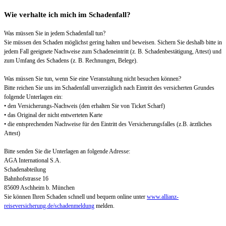
Wie verhalte ich mich im Schadenfall?
Was müssen Sie in jedem Schadenfall tun?
Sie müssen den Schaden möglichst gering halten und beweisen. Sichern Sie deshalb bitte in
jedem Fall geeignete Nachweise zum Schadeneintritt (z. B. Schadenbestätigung, Attest) und
zum Umfang des Schadens (z. B. Rechnungen, Belege).
Was müssen Sie tun, wenn Sie eine Veranstaltung nicht besuchen können?
Bitte reichen Sie uns im Schadenfall unverzüglich nach Eintritt des versicherten Grundes
folgende Unterlagen ein:
• den Versicherungs-Nachweis (den erhalten Sie von Ticket Scharf)
• das Original der nicht entwerteten Karte
• die entsprechenden Nachweise für den Eintritt des Versicherungsfalles (z.B. ärztliches
Attest)
Bitte senden Sie die Unterlagen an folgende Adresse:
AGA International S.A.
Schadenabteilung
Bahnhofstrasse 16
85609 Aschheim b. München
Sie können Ihren Schaden schnell und bequem online unter
www.allianz-
reiseversicherung.de/schadenmeldung
melden.