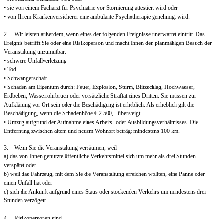
• sie von einem Facharzt für Psychiatrie vor Stornierung attestiert wird oder
• von Ihrem Krankenversicherer eine ambulante Psychotherapie genehmigt wird.
2. Wir leisten außerdem, wenn eines der folgenden Ereignisse unerwartet eintritt. Das
Ereignis betrifft Sie oder eine Risikoperson und macht Ihnen den planmäßigen Besuch der
Veranstaltung unzumutbar:
• schwere Unfallverletzung
• Tod
• Schwangerschaft
• Schaden am Eigentum durch: Feuer, Explosion, Sturm, Blitzschlag, Hochwasser,
Erdbeben, Wasserrohrbruch oder vorsätzliche Straftat eines Dritten. Sie müssen zur
Aufklärung vor Ort sein oder die Beschädigung ist erheblich. Als erheblich gilt die
Beschädigung, wenn die Schadenhöhe € 2.500,– übersteigt.
• Umzug aufgrund der Aufnahme eines Arbeits- oder Ausbildungsverhältnisses. Die
Entfernung zwischen altem und neuem Wohnort beträgt mindestens 100 km.
3. Wenn Sie die Veranstaltung versäumen, weil
a) das von Ihnen genutzte öffentliche Verkehrsmittel sich um mehr als drei Stunden
verspätet oder
b) weil das Fahrzeug, mit dem Sie die Veranstaltung erreichen wollten, eine Panne oder
einen Unfall hat oder
c) sich die Ankunft aufgrund eines Staus oder stockenden Verkehrs um mindestens drei
Stunden verzögert.
4. Risikopersonen sind