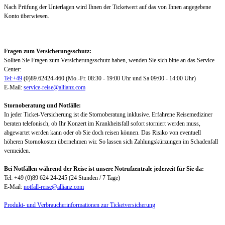
Nach Prüfung der Unterlagen wird Ihnen der Ticketwert auf das von Ihnen angegebene
Konto überwiesen.
Fragen zum Versicherungsschutz:
Sollten Sie Fragen zum Versicherungsschutz haben, wenden Sie sich bitte an das Service
Center:
Tel:+49
(0)89.62424-460 (Mo.-Fr. 08:30 - 19:00 Uhr und Sa 09:00 - 14:00 Uhr)
E-Mail:
service-reise@allianz.com
Stornoberatung und Notfälle:
In jeder Ticket-Versicherung ist die Stornoberatung inklusive. Erfahrene Reisemediziner
beraten telefonisch, ob Ihr Konzert im Krankheitsfall sofort storniert werden muss,
abgewartet werden kann oder ob Sie doch reisen können. Das Risiko von eventuell
höheren Stornokosten übernehmen wir. So lassen sich Zahlungskürzungen im Schadenfall
vermeiden.
Bei Notfällen während der Reise ist unsere Notrufzentrale jederzeit für Sie da:
Tel: +49 (0)89 624 24-245 (24 Stunden / 7 Tage)
E-Mail:
notfall-reise@allianz.com
Produkt- und Verbraucherinformationen zur Ticketversicherung