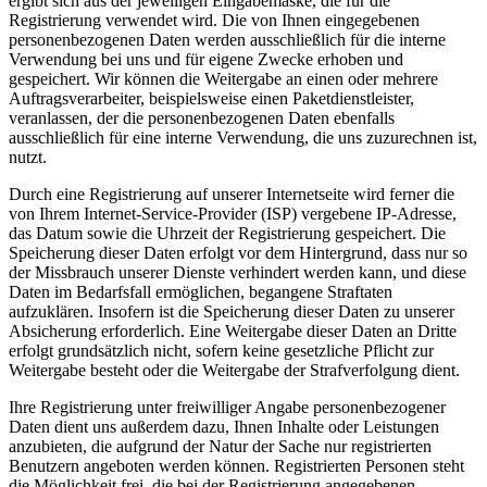
ergibt sich aus der jeweiligen Eingabemaske, die für die
Registrierung verwendet wird. Die von Ihnen eingegebenen
personenbezogenen Daten werden ausschließlich für die interne
Verwendung bei uns und für eigene Zwecke erhoben und
gespeichert. Wir können die Weitergabe an einen oder mehrere
Auftragsverarbeiter, beispielsweise einen Paketdienstleister,
veranlassen, der die personenbezogenen Daten ebenfalls
ausschließlich für eine interne Verwendung, die uns zuzurechnen ist,
nutzt.
Durch eine Registrierung auf unserer Internetseite wird ferner die
von Ihrem Internet-Service-Provider (ISP) vergebene IP-Adresse,
das Datum sowie die Uhrzeit der Registrierung gespeichert. Die
Speicherung dieser Daten erfolgt vor dem Hintergrund, dass nur so
der Missbrauch unserer Dienste verhindert werden kann, und diese
Daten im Bedarfsfall ermöglichen, begangene Straftaten
aufzuklären. Insofern ist die Speicherung dieser Daten zu unserer
Absicherung erforderlich. Eine Weitergabe dieser Daten an Dritte
erfolgt grundsätzlich nicht, sofern keine gesetzliche Pflicht zur
Weitergabe besteht oder die Weitergabe der Strafverfolgung dient.
Ihre Registrierung unter freiwilliger Angabe personenbezogener
Daten dient uns außerdem dazu, Ihnen Inhalte oder Leistungen
anzubieten, die aufgrund der Natur der Sache nur registrierten
Benutzern angeboten werden können. Registrierten Personen steht
die Möglichkeit frei, die bei der Registrierung angegebenen