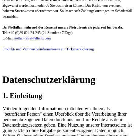
beraten telefonisch, ob Ihr Konzert im Krankheitsfall sofort storniert werden muss,
abgewartet werden kann oder ob Sie doch reisen können. Das Risiko von eventuell
höheren Stornokosten übernehmen wir. So lassen sich Zahlungskürzungen im Schadenfall
vermeiden.
Bei Notfällen während der Reise ist unsere Notrufzentrale jederzeit für Sie da:
Tel: +49 (0)89 624 24-245 (24 Stunden / 7 Tage)
E-Mail:
notfall-reise@allianz.com
Produkt- und Verbraucherinformationen zur Ticketversicherung
Datenschutzerklärung
1. Einleitung
Mit den folgenden Informationen möchten wir Ihnen als
"betroffener Person" einen Überblick über die Verarbeitung Ihrer
personenbezogenen Daten durch uns und Ihre Rechte aus dem
Datenschutzgesetzen geben. Eine Nutzung unserer Internetseiten ist
grundsätzlich ohne Eingabe personenbezogener Daten möglich.
Sofern Sie besondere Services unseres Unternehmens über unsere