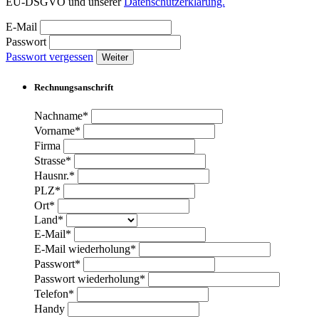
EU-DSGVO und unserer
Datenschutzerklärung.
E-Mail
Passwort
Passwort vergessen
Weiter
Rechnungsanschrift
Nachname*
Vorname*
Firma
Strasse*
Hausnr.*
PLZ*
Ort*
Land*
E-Mail*
E-Mail wiederholung*
Passwort*
Passwort wiederholung*
Telefon*
Handy