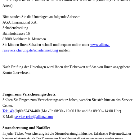
• die entsprechenden Nachweise für den Eintritt des Versicherungsfalles (z.B. ärztliches
Attest)
Bitte senden Sie die Unterlagen an folgende Adresse:
AGA International S.A.
Schadenabteilung
Bahnhofstrasse 16
85609 Aschheim b. München
Sie können Ihren Schaden schnell und bequem online unter
www.allianz-
reiseversicherung.de/schadenmeldung
melden.
Nach Prüfung der Unterlagen wird Ihnen der Ticketwert auf das von Ihnen angegebene
Konto überwiesen.
Fragen zum Versicherungsschutz:
Sollten Sie Fragen zum Versicherungsschutz haben, wenden Sie sich bitte an das Service
Center:
Tel:+49
(0)89.62424-460 (Mo.-Fr. 08:30 - 19:00 Uhr und Sa 09:00 - 14:00 Uhr)
E-Mail:
service-reise@allianz.com
Stornoberatung und Notfälle:
In jeder Ticket-Versicherung ist die Stornoberatung inklusive. Erfahrene Reisemediziner