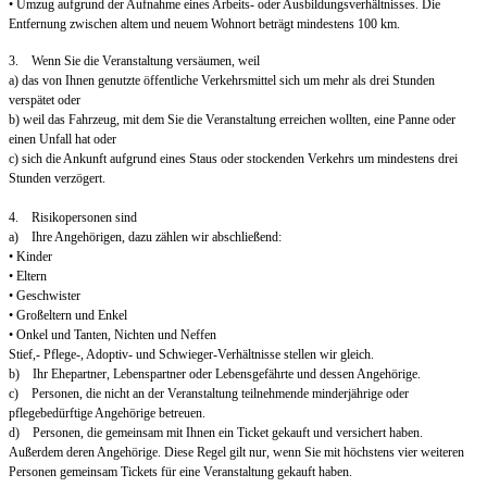
• Umzug aufgrund der Aufnahme eines Arbeits- oder Ausbildungsverhältnisses. Die
Entfernung zwischen altem und neuem Wohnort beträgt mindestens 100 km.
3. Wenn Sie die Veranstaltung versäumen, weil
a) das von Ihnen genutzte öffentliche Verkehrsmittel sich um mehr als drei Stunden
verspätet oder
b) weil das Fahrzeug, mit dem Sie die Veranstaltung erreichen wollten, eine Panne oder
einen Unfall hat oder
c) sich die Ankunft aufgrund eines Staus oder stockenden Verkehrs um mindestens drei
Stunden verzögert.
4. Risikopersonen sind
a) Ihre Angehörigen, dazu zählen wir abschließend:
• Kinder
• Eltern
• Geschwister
• Großeltern und Enkel
• Onkel und Tanten, Nichten und Neffen
Stief,- Pflege-, Adoptiv- und Schwieger-Verhältnisse stellen wir gleich.
b) Ihr Ehepartner, Lebenspartner oder Lebensgefährte und dessen Angehörige.
c) Personen, die nicht an der Veranstaltung teilnehmende minderjährige oder
pflegebedürftige Angehörige betreuen.
d) Personen, die gemeinsam mit Ihnen ein Ticket gekauft und versichert haben.
Außerdem deren Angehörige. Diese Regel gilt nur, wenn Sie mit höchstens vier weiteren
Personen gemeinsam Tickets für eine Veranstaltung gekauft haben.