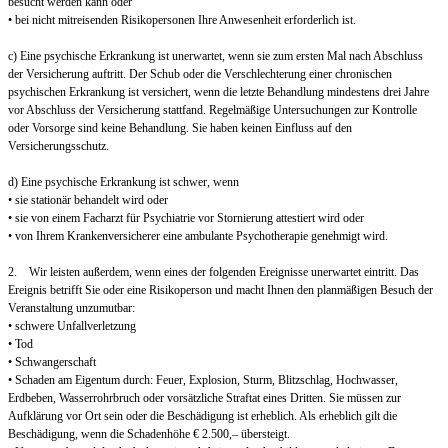
besucht werden kann oder
• bei nicht mitreisenden Risikopersonen Ihre Anwesenheit erforderlich ist.
c) Eine psychische Erkrankung ist unerwartet, wenn sie zum ersten Mal nach Abschluss
der Versicherung auftritt. Der Schub oder die Verschlechterung einer chronischen
psychischen Erkrankung ist versichert, wenn die letzte Behandlung mindestens drei Jahre
vor Abschluss der Versicherung stattfand. Regelmäßige Untersuchungen zur Kontrolle
oder Vorsorge sind keine Behandlung. Sie haben keinen Einfluss auf den
Versicherungsschutz.
d) Eine psychische Erkrankung ist schwer, wenn
• sie stationär behandelt wird oder
• sie von einem Facharzt für Psychiatrie vor Stornierung attestiert wird oder
• von Ihrem Krankenversicherer eine ambulante Psychotherapie genehmigt wird.
2. Wir leisten außerdem, wenn eines der folgenden Ereignisse unerwartet eintritt. Das
Ereignis betrifft Sie oder eine Risikoperson und macht Ihnen den planmäßigen Besuch der
Veranstaltung unzumutbar:
• schwere Unfallverletzung
• Tod
• Schwangerschaft
• Schaden am Eigentum durch: Feuer, Explosion, Sturm, Blitzschlag, Hochwasser,
Erdbeben, Wasserrohrbruch oder vorsätzliche Straftat eines Dritten. Sie müssen zur
Aufklärung vor Ort sein oder die Beschädigung ist erheblich. Als erheblich gilt die
Beschädigung, wenn die Schadenhöhe € 2.500,– übersteigt.