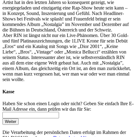
Artist hat in den letzten Jahren so konsequent gezeigt, wie
energiegeladen und einzigartig eine Rap-Show heute sein kann –
in Konzept, Sound, Inszenierung und Gefühl. Nach Headliner-
Shows bei Festivals wie splash! und Frauenfeld bringt er sein
kommendes Album „Nostalgia” im November und Dezember auf
die Bühnen in Deutschland, Österreich und der Schweiz.
Aber RIN ist längst nicht nur ein Live-Phänomen. Über 30 Gold-
und fünf Platinauszeichnungen, die 1LIVE Krone für sein Debüt
„Eros“ und ein Katalog mit Songs wie „Dior 2001“, „Keine
Liebe“, „Bros“, „Vintage“ oder „Monica Bellucci“ erzählen von
seinem Status. Interessanter aber ist, wie selbstverständlich RIN
aus all dem eine eigene Welt gebaut hat. Auch mit „Nostalgia”,
einem Album, das gleichzeitig ein Ort ist, an den man zurückkehrt,
wenn man kurz vergessen hat, wer man war oder wer man einmal
sein wollte.
Kasse
Haben Sie schon einen Login oder nicht? Geben Sie einfach Ihre E-
Mail Adresse ein, dann prüfen wir das für Sie:
Weiter
Die Verarbeitung der persönlichen Daten erfolgt im Rahmen der