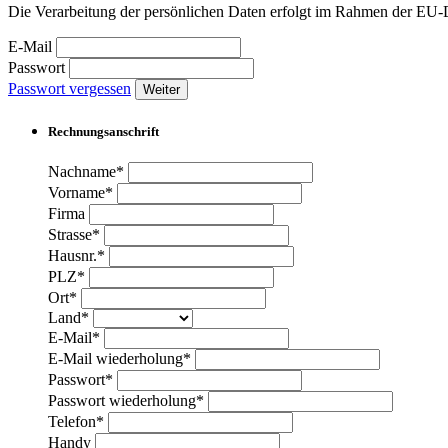
Die Verarbeitung der persönlichen Daten erfolgt im Rahmen der 
E-Mail
Passwort
Passwort vergessen
Weiter
Rechnungsanschrift
Nachname*
Vorname*
Firma
Strasse*
Hausnr.*
PLZ*
Ort*
Land*
E-Mail*
E-Mail wiederholung*
Passwort*
Passwort wiederholung*
Telefon*
Handy