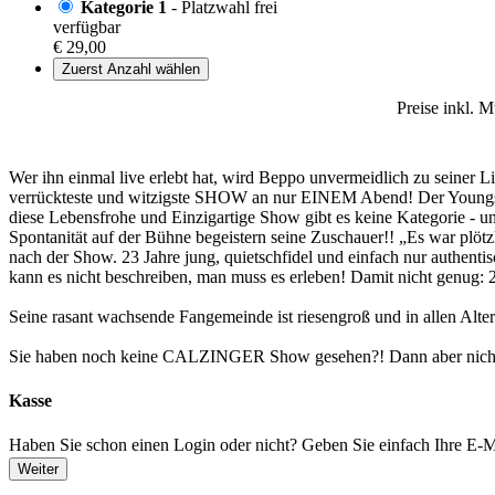
Kategorie 1
- Platzwahl frei
verfügbar
€ 29,00
Zuerst Anzahl wählen
Preise inkl. 
Wer ihn einmal live erlebt hat, wird Beppo unvermeidlich zu seiner 
verrückteste und witzigste SHOW an nur EINEM Abend! Der Youngstar 
diese Lebensfrohe und Einzigartige Show gibt es keine Kategorie - u
Spontanität auf der Bühne begeistern seine Zuschauer!! „Es war plö
nach der Show. 23 Jahre jung, quietschfidel und einfach nur authen
kann es nicht beschreiben, man muss es erleben! Damit nicht genug: 
Seine rasant wachsende Fangemeinde ist riesengroß und in allen Alter
Sie haben noch keine CALZINGER Show gesehen?! Dann aber nichts
Kasse
Haben Sie schon einen Login oder nicht? Geben Sie einfach Ihre E-Ma
Weiter