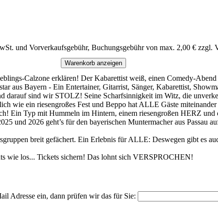
MwSt. und Vorverkaufsgebühr, Buchungsgebühr von max. 2,00 € zzgl. 
Warenkorb anzeigen
Lieblings-Calzone erklären! Der Kabarettist weiß, einen Comedy-Abend 
aus Bayern - Ein Entertainer, Gitarrist, Sänger, Kabarettist, Showm
nd darauf sind wir STOLZ! Seine Scharfsinnigkeit im Witz, die unverke
tzlich wie ein riesengroßes Fest und Beppo hat ALLE Gäste miteinande
tisch! Ein Typ mit Hummeln im Hintern, einem riesengroßen HERZ und 
2025 und 2026 geht’s für den bayerischen Muntermacher aus Passau auf
sgruppen breit gefächert. Ein Erlebnis für ALLE: Deswegen gibt es auc
 wie los... Tickets sichern! Das lohnt sich VERSPROCHEN!
il Adresse ein, dann prüfen wir das für Sie: