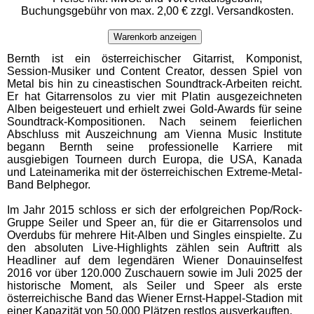
Buchungsgebühr von max. 2,00 € zzgl. Versandkosten.
Warenkorb anzeigen
Bernth ist ein österreichischer Gitarrist, Komponist,
Session-Musiker und Content Creator, dessen Spiel von
Metal bis hin zu cineastischen Soundtrack-Arbeiten reicht.
Er hat Gitarrensolos zu vier mit Platin ausgezeichneten
Alben beigesteuert und erhielt zwei Gold-Awards für seine
Soundtrack-Kompositionen. Nach seinem feierlichen
Abschluss mit Auszeichnung am Vienna Music Institute
begann Bernth seine professionelle Karriere mit
ausgiebigen Tourneen durch Europa, die USA, Kanada
und Lateinamerika mit der österreichischen Extreme-Metal-
Band Belphegor.
Im Jahr 2015 schloss er sich der erfolgreichen Pop/Rock-
Gruppe Seiler und Speer an, für die er Gitarrensolos und
Overdubs für mehrere Hit-Alben und Singles einspielte. Zu
den absoluten Live-Highlights zählen sein Auftritt als
Headliner auf dem legendären Wiener Donauinselfest
2016 vor über 120.000 Zuschauern sowie im Juli 2025 der
historische Moment, als Seiler und Speer als erste
österreichische Band das Wiener Ernst-Happel-Stadion mit
einer Kapazität von 50.000 Plätzen restlos ausverkauften.