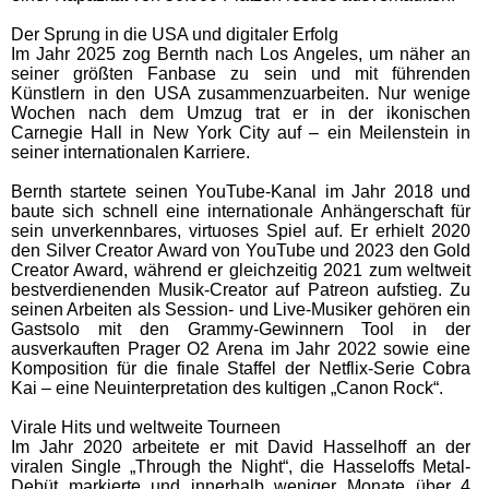
Der Sprung in die USA und digitaler Erfolg
Im Jahr 2025 zog Bernth nach Los Angeles, um näher an
seiner größten Fanbase zu sein und mit führenden
Künstlern in den USA zusammenzuarbeiten. Nur wenige
Wochen nach dem Umzug trat er in der ikonischen
Carnegie Hall in New York City auf – ein Meilenstein in
seiner internationalen Karriere.
Bernth startete seinen YouTube-Kanal im Jahr 2018 und
baute sich schnell eine internationale Anhängerschaft für
sein unverkennbares, virtuoses Spiel auf. Er erhielt 2020
den Silver Creator Award von YouTube und 2023 den Gold
Creator Award, während er gleichzeitig 2021 zum weltweit
bestverdienenden Musik-Creator auf Patreon aufstieg. Zu
seinen Arbeiten als Session- und Live-Musiker gehören ein
Gastsolo mit den Grammy-Gewinnern Tool in der
ausverkauften Prager O2 Arena im Jahr 2022 sowie eine
Komposition für die finale Staffel der Netflix-Serie Cobra
Kai – eine Neuinterpretation des kultigen „Canon Rock“.
Virale Hits und weltweite Tourneen
Im Jahr 2020 arbeitete er mit David Hasselhoff an der
viralen Single „Through the Night“, die Hasseloffs Metal-
Debüt markierte und innerhalb weniger Monate über 4