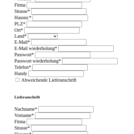
Firma
Strasse*
Hausnr.*
PLZ*
Ort*
Land*
E-Mail*
E-Mail wiederholung*
Passwort*
Passwort wiederholung*
Telefon*
Handy
Abweichende Lieferanschrift
Lieferanschrift
Nachname*
Vorname*
Firma
Strasse*