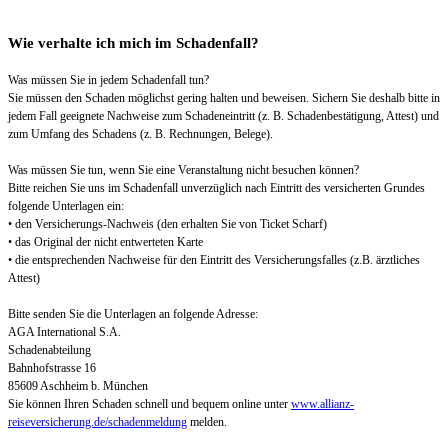
Wie verhalte ich mich im Schadenfall?
Was müssen Sie in jedem Schadenfall tun?
Sie müssen den Schaden möglichst gering halten und beweisen. Sichern Sie deshalb bitte in
jedem Fall geeignete Nachweise zum Schadeneintritt (z. B. Schadenbestätigung, Attest) und
zum Umfang des Schadens (z. B. Rechnungen, Belege).
Was müssen Sie tun, wenn Sie eine Veranstaltung nicht besuchen können?
Bitte reichen Sie uns im Schadenfall unverzüglich nach Eintritt des versicherten Grundes
folgende Unterlagen ein:
• den Versicherungs-Nachweis (den erhalten Sie von Ticket Scharf)
• das Original der nicht entwerteten Karte
• die entsprechenden Nachweise für den Eintritt des Versicherungsfalles (z.B. ärztliches
Attest)
Bitte senden Sie die Unterlagen an folgende Adresse:
AGA International S.A.
Schadenabteilung
Bahnhofstrasse 16
85609 Aschheim b. München
Sie können Ihren Schaden schnell und bequem online unter
www.allianz-
reiseversicherung.de/schadenmeldung
melden.