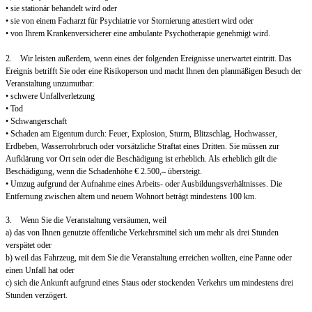
• sie stationär behandelt wird oder
• sie von einem Facharzt für Psychiatrie vor Stornierung attestiert wird oder
• von Ihrem Krankenversicherer eine ambulante Psychotherapie genehmigt wird.
2. Wir leisten außerdem, wenn eines der folgenden Ereignisse unerwartet eintritt. Das
Ereignis betrifft Sie oder eine Risikoperson und macht Ihnen den planmäßigen Besuch der
Veranstaltung unzumutbar:
• schwere Unfallverletzung
• Tod
• Schwangerschaft
• Schaden am Eigentum durch: Feuer, Explosion, Sturm, Blitzschlag, Hochwasser,
Erdbeben, Wasserrohrbruch oder vorsätzliche Straftat eines Dritten. Sie müssen zur
Aufklärung vor Ort sein oder die Beschädigung ist erheblich. Als erheblich gilt die
Beschädigung, wenn die Schadenhöhe € 2.500,– übersteigt.
• Umzug aufgrund der Aufnahme eines Arbeits- oder Ausbildungsverhältnisses. Die
Entfernung zwischen altem und neuem Wohnort beträgt mindestens 100 km.
3. Wenn Sie die Veranstaltung versäumen, weil
a) das von Ihnen genutzte öffentliche Verkehrsmittel sich um mehr als drei Stunden
verspätet oder
b) weil das Fahrzeug, mit dem Sie die Veranstaltung erreichen wollten, eine Panne oder
einen Unfall hat oder
c) sich die Ankunft aufgrund eines Staus oder stockenden Verkehrs um mindestens drei
Stunden verzögert.