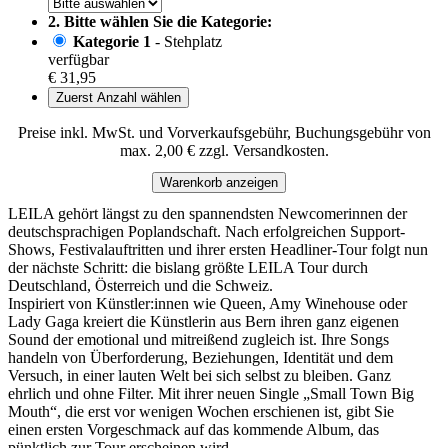
2. Bitte wählen Sie die Kategorie:
Kategorie 1
- Stehplatz
verfügbar
€ 31,95
Zuerst Anzahl wählen
Preise inkl. MwSt. und Vorverkaufsgebühr, Buchungsgebühr von
max. 2,00 € zzgl. Versandkosten.
Warenkorb anzeigen
LEILA gehört längst zu den spannendsten Newcomerinnen der
deutschsprachigen Poplandschaft. Nach erfolgreichen Support-
Shows, Festivalauftritten und ihrer ersten Headliner-Tour folgt nun
der nächste Schritt: die bislang größte LEILA Tour durch
Deutschland, Österreich und die Schweiz.
Inspiriert von Künstler:innen wie Queen, Amy Winehouse oder
Lady Gaga kreiert die Künstlerin aus Bern ihren ganz eigenen
Sound der emotional und mitreißend zugleich ist. Ihre Songs
handeln von Überforderung, Beziehungen, Identität und dem
Versuch, in einer lauten Welt bei sich selbst zu bleiben. Ganz
ehrlich und ohne Filter. Mit ihrer neuen Single „Small Town Big
Mouth“, die erst vor wenigen Wochen erschienen ist, gibt Sie
einen ersten Vorgeschmack auf das kommende Album, das
pünktlich zur Tour erscheinen wird.