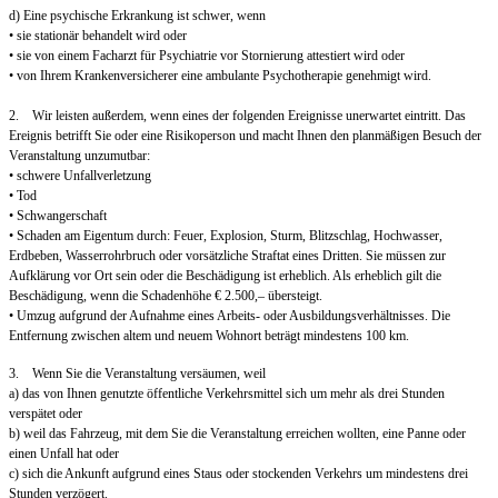
d) Eine psychische Erkrankung ist schwer, wenn
• sie stationär behandelt wird oder
• sie von einem Facharzt für Psychiatrie vor Stornierung attestiert wird oder
• von Ihrem Krankenversicherer eine ambulante Psychotherapie genehmigt wird.
2. Wir leisten außerdem, wenn eines der folgenden Ereignisse unerwartet eintritt. Das
Ereignis betrifft Sie oder eine Risikoperson und macht Ihnen den planmäßigen Besuch der
Veranstaltung unzumutbar:
• schwere Unfallverletzung
• Tod
• Schwangerschaft
• Schaden am Eigentum durch: Feuer, Explosion, Sturm, Blitzschlag, Hochwasser,
Erdbeben, Wasserrohrbruch oder vorsätzliche Straftat eines Dritten. Sie müssen zur
Aufklärung vor Ort sein oder die Beschädigung ist erheblich. Als erheblich gilt die
Beschädigung, wenn die Schadenhöhe € 2.500,– übersteigt.
• Umzug aufgrund der Aufnahme eines Arbeits- oder Ausbildungsverhältnisses. Die
Entfernung zwischen altem und neuem Wohnort beträgt mindestens 100 km.
3. Wenn Sie die Veranstaltung versäumen, weil
a) das von Ihnen genutzte öffentliche Verkehrsmittel sich um mehr als drei Stunden
verspätet oder
b) weil das Fahrzeug, mit dem Sie die Veranstaltung erreichen wollten, eine Panne oder
einen Unfall hat oder
c) sich die Ankunft aufgrund eines Staus oder stockenden Verkehrs um mindestens drei
Stunden verzögert.