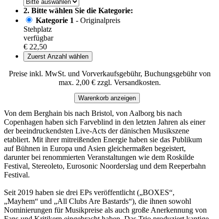
2. Bitte wählen Sie die Kategorie:
Kategorie 1
- Originalpreis
Stehplatz
verfügbar
€ 22,50
Zuerst Anzahl wählen
Preise inkl. MwSt. und Vorverkaufsgebühr, Buchungsgebühr von
max. 2,00 € zzgl. Versandkosten.
Warenkorb anzeigen
Von dem Berghain bis nach Bristol, von Aalborg bis nach
Copenhagen haben sich Farveblind in den letzten Jahren als einer
der beeindruckendsten Live-Acts der dänischen Musikszene
etabliert. Mit ihrer mitreißenden Energie haben sie das Publikum
auf Bühnen in Europa und Asien gleichermaßen begeistert,
darunter bei renommierten Veranstaltungen wie dem Roskilde
Festival, Stereoleto, Eurosonic Noorderslag und dem Reeperbahn
Festival.
Seit 2019 haben sie drei EPs veröffentlicht („BOXES“,
„Mayhem“ und „All Clubs Are Bastards“), die ihnen sowohl
Nominierungen für Musikpreise als auch große Anerkennung von
Fans und Kritikern eingebracht haben. Das Trio produziert kantige