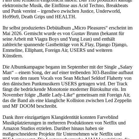
elektronische Musik, die Einflüsse aus Acid Techno, Breakbeats
und Punk vereint – irgendwo zwischen Justice, Underworld,
Ho99o9, Death Grips und HEALTH.
Ihr selbst produziertes Debütalbum „Micro Pleasures“ erscheint im
Mai 2026. Gemischt wurde es von Gustav Brunn (bekannt für
seine Arbeit mit Viagra Boys und Yung Lean) und enthält
zahlreiche spannende Gastbeiträge von K.Flay, Django Django,
Emmeline, Elliphant, Foreign Air, USERS und weiteren
Künstlern.
Die Albumkampagne begann im September mit der Single „Salary
Man“ – einem Song, der auf einer treibenden 303-Bassline aufbaut
und von den rauen Vocals von Sean Michael Seldorf Flaherty von
den dänischen Punkmusikern USERS getragen wird. Der Track
fängt die bedrückende Monotonie moderner Bürokultur ein. Im
November folgte „Battle Lady-Like“ gemeinsam mit Foreign Air,
das die Band als eine klangliche Kollision zwischen Led Zeppelin
und MF DOOM beschreibt.
Dank ihrer einzigartigen Klangidentität konnten Farveblind
Musikplatzierungen in mehreren Produktionen von Netflix und
Amazon Studios erzielen. Darüber hinaus haben sie
maßgeschneiderte Projekte für Unternehmen wie Netflix und