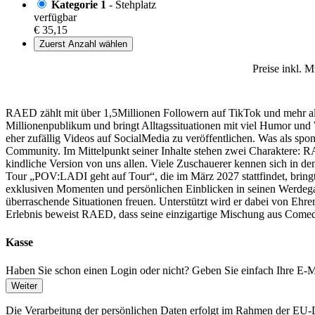
Kategorie 1
- Stehplatz
verfügbar
€ 35,15
Zuerst Anzahl wählen
Preise inkl. 
RAED zählt mit über 1,5Millionen Followern auf TikTok und mehr als 
Millionenpublikum und bringt Alltagssituationen mit viel Humor und
eher zufällig Videos auf SocialMedia zu veröffentlichen. Was als spon
Community. Im Mittelpunkt seiner Inhalte stehen zwei Charaktere: RAE
kindliche Version von uns allen. Viele Zuschauerer kennen sich in den
Tour „POV:LADI geht auf Tour“, die im März 2027 stattfindet, bring
exklusiven Momenten und persönlichen Einblicken in seinen Werdeg
überraschende Situationen freuen. Unterstützt wird er dabei von Ehr
Erlebnis beweist RAED, dass seine einzigartige Mischung aus Comedy, 
Kasse
Haben Sie schon einen Login oder nicht? Geben Sie einfach Ihre E-Ma
Weiter
Die Verarbeitung der persönlichen Daten erfolgt im Rahmen der 