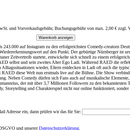
MwSt. und Vorverkaufsgebühr, Buchungsgebühr von max. 2,00 € zzgl. 
Warenkorb anzeigen
243.000 auf Instagram zu den erfolgreichsten Comedy-creatorn Deutsch
 Wiedererkennungswert auf den Punkt. Der gebürtige Nürnberger ist u
taner Zeitvertreib startete, entwickelte sich schnell zu einem erfolgr
D selbst und sein zweites Alter Ego Ladi. Während RAED die reflektiert
 Alltagssituationen wieder, Eltern entdecken in Ladi oft auch die typisc
t RAED diese Welt nun erstmals live auf die Bühne. Die Show verbind
ang. Neben Comedy dürfen sich Fans auch auf musikalische Elemente,
enmannrius, der mit über 3,7 Millionen Followern zu den bekanntesten 
Storytelling und Charakterspiel nicht nur online funktioniert, sonder 
il Adresse ein, dann prüfen wir das für Sie:
EU-DSGVO und unserer
Datenschutzerklärung.