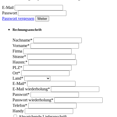
E-Mail
Passwort
Passwort vergessen
Weiter
Rechnungsanschrift
Nachname*
Vorname*
Firma
Strasse*
Hausnr.*
PLZ*
Ort*
Land*
E-Mail*
E-Mail wiederholung*
Passwort*
Passwort wiederholung*
Telefon*
Handy
Abweichende Lieferanschrift