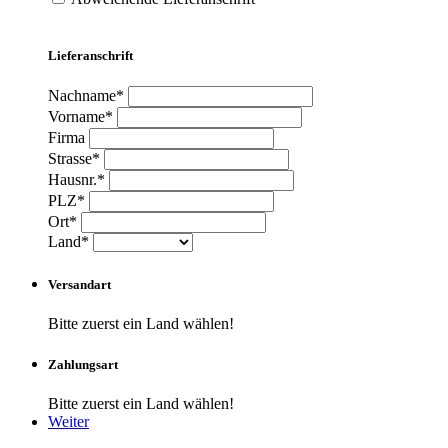
Lieferanschrift
Nachname*
Vorname*
Firma
Strasse*
Hausnr.*
PLZ*
Ort*
Land*
Versandart
Bitte zuerst ein Land wählen!
Zahlungsart
Bitte zuerst ein Land wählen!
Weiter