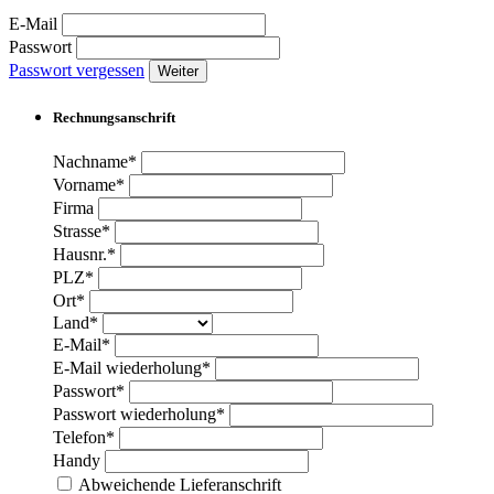
E-Mail
Passwort
Passwort vergessen
Weiter
Rechnungsanschrift
Nachname*
Vorname*
Firma
Strasse*
Hausnr.*
PLZ*
Ort*
Land*
E-Mail*
E-Mail wiederholung*
Passwort*
Passwort wiederholung*
Telefon*
Handy
Abweichende Lieferanschrift