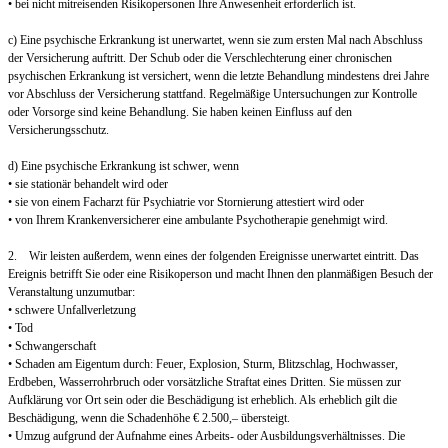
• bei nicht mitreisenden Risikopersonen Ihre Anwesenheit erforderlich ist.
c) Eine psychische Erkrankung ist unerwartet, wenn sie zum ersten Mal nach Abschluss
der Versicherung auftritt. Der Schub oder die Verschlechterung einer chronischen
psychischen Erkrankung ist versichert, wenn die letzte Behandlung mindestens drei Jahre
vor Abschluss der Versicherung stattfand. Regelmäßige Untersuchungen zur Kontrolle
oder Vorsorge sind keine Behandlung. Sie haben keinen Einfluss auf den
Versicherungsschutz.
d) Eine psychische Erkrankung ist schwer, wenn
• sie stationär behandelt wird oder
• sie von einem Facharzt für Psychiatrie vor Stornierung attestiert wird oder
• von Ihrem Krankenversicherer eine ambulante Psychotherapie genehmigt wird.
2. Wir leisten außerdem, wenn eines der folgenden Ereignisse unerwartet eintritt. Das
Ereignis betrifft Sie oder eine Risikoperson und macht Ihnen den planmäßigen Besuch der
Veranstaltung unzumutbar:
• schwere Unfallverletzung
• Tod
• Schwangerschaft
• Schaden am Eigentum durch: Feuer, Explosion, Sturm, Blitzschlag, Hochwasser,
Erdbeben, Wasserrohrbruch oder vorsätzliche Straftat eines Dritten. Sie müssen zur
Aufklärung vor Ort sein oder die Beschädigung ist erheblich. Als erheblich gilt die
Beschädigung, wenn die Schadenhöhe € 2.500,– übersteigt.
• Umzug aufgrund der Aufnahme eines Arbeits- oder Ausbildungsverhältnisses. Die