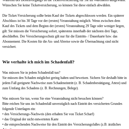
Während des Bestellvorgangs ist die Ticketversicherung für Sie im Warenkorb ausgewählt.
Wünschen Sie keine Ticketversicherung, so können Sie diese einfach abwählen.
Die Ticket-Versicherung sollte beim Kauf der Tickets abgeschlossen werden. Ein späterer
Abschluss ist bis 30 Tage vor der (ersten) Veranstaltung möglich. Wenn zwischen dem
Kauf des Tickets und dem Beginn der (ersten) Veranstaltung 29 Tage oder weniger liegen,
gilt: Sie müssen die Versicherung sofort, spätestens innerhalb der nächsten drei Tage,
abschließen. Der Versicherungsschutz gilt nur für die Eintritts- / Dauerkarte bzw. das
Abonnement. Die Kosten für die An- und Abreise sowie die Übernachtung sind nicht
versichert.
Wie verhalte ich mich im Schadenfall?
Was müssen Sie in jedem Schadenfall tun?
Sie müssen den Schaden möglichst gering halten und beweisen. Sichern Sie deshalb bitte in
jedem Fall geeignete Nachweise zum Schadeneintritt (z. B. Schadenbestätigung, Attest) und
zum Umfang des Schadens (z. B. Rechnungen, Belege).
Was müssen Sie tun, wenn Sie eine Veranstaltung nicht besuchen können?
Bitte reichen Sie uns im Schadenfall unverzüglich nach Eintritt des versicherten Grundes
folgende Unterlagen ein:
• den Versicherungs-Nachweis (den erhalten Sie von Ticket Scharf)
• das Original der nicht entwerteten Karte
• die entsprechenden Nachweise für den Eintritt des Versicherungsfalles (z.B. ärztliches