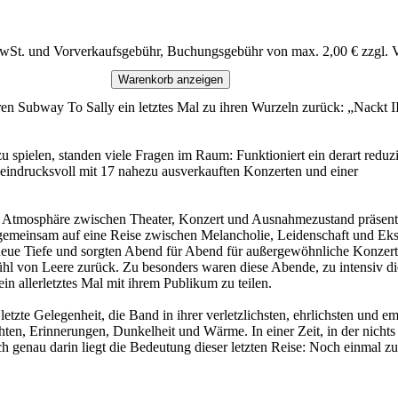
MwSt. und Vorverkaufsgebühr, Buchungsgebühr von max. 2,00 € zzgl. 
Warenkorb anzeigen
hren Subway To Sally ein let­ztes Mal zu ihren Wurzeln zurück: „Nackt I
 spie­len, standen viele Fragen im Raum: Funktioniert ein de­r­art re­d
 ein­drucksvoll mit 17 na­hezu ausverkauften Konzerten und einer
ner Atmosphäre zwis­chen Theater, Konzert und Ausnahmezustand präsen
 gemein­sam auf eine Reise zwis­chen Melancholie, Leidenschaft und Ek
ine neue Tiefe und sorgten Abend für Abend für außergewöhn­liche Konze
 von Leere zurück. Zu beson­ders waren diese Abende, zu in­ten­siv die
 aller­let­ztes Mal mit ihrem Publikum zu teilen.
zte Gelegenheit, die Band in ihrer ver­let­zlich­sten, ehrlich­sten und em
, Erinnerungen, Dunkelheit und Wärme. In einer Zeit, in der nichts selb­
h genau darin liegt die Bedeutung dieser let­zten Reise: Noch ein­mal zu