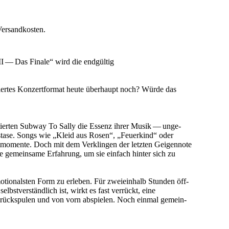
Versandkosten.
II — Das Finale“ wird die endgültig
uziertes Konzertformat heute über­haupt noch? Würde das
­tierten Subway To Sally die Essenz ihrer Musik — unge­
stase. Songs wie „Kleid aus Rosen“, „Feuerkind“ oder
rtmomente. Doch mit dem Verklingen der let­zten Geigennote
 gemein­same Erfahrung, um sie ein­fach hin­ter sich zu
o­tion­al­sten Form zu er­leben. Für zweiein­halb Stunden öff­
stver­ständlich ist, wirkt es fast ver­rückt, eine
rück­spulen und von vorn ab­spie­len. Noch ein­mal gemein­