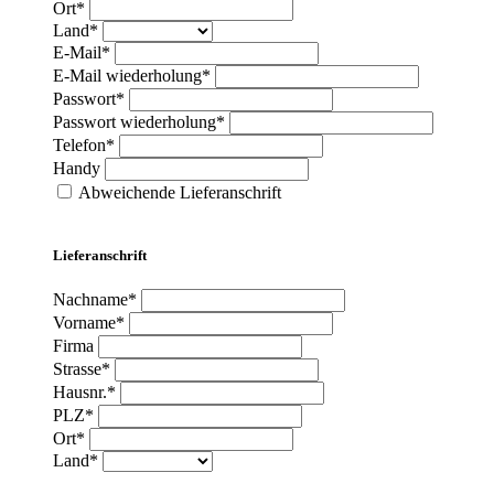
Ort*
Land*
E-Mail*
E-Mail wiederholung*
Passwort*
Passwort wiederholung*
Telefon*
Handy
Abweichende Lieferanschrift
Lieferanschrift
Nachname*
Vorname*
Firma
Strasse*
Hausnr.*
PLZ*
Ort*
Land*