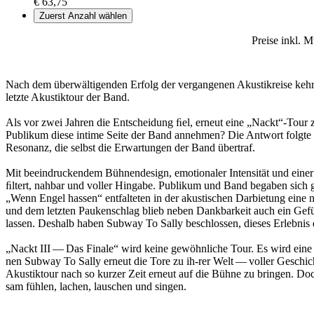
€ 63,75
Zuerst Anzahl wählen
Preise inkl. 
Nach dem über­wälti­gen­den Erfolg der ver­gan­genen Akustikreise ke
let­zte Akustiktour der Band.
Als vor zwei Jahren die Entscheidung ﬁel, erneut eine „Nackt“-Tour zu
Publikum diese in­time Seite der Band an­nehmen? Die Antwort fol­gte
Resonanz, die selbst die Erwartungen der Band über­traf.
Mit beein­druck­en­dem Bühnendesign, emo­tionaler Intensität und ei
ﬁltert, nah­bar und voller Hingabe. Publikum und Band be­gaben sich
„Wenn Engel has­sen“ ent­fal­teten in der akustis­chen Darbietung e
und dem let­zten Paukenschlag blieb neben Dankbarkeit auch ein Gefühl
lassen. Deshalb haben Subway To Sally beschlossen, dieses Erlebnis ein
„Nackt III — Das Finale“ wird keine gewöhn­liche Tour. Es wird eine let­
nen Subway To Sally erneut die Tore zu ih-rer Welt — voller Geschichten
Akustiktour nach so kurzer Zeit erneut auf die Bühne zu brin­gen. Doc
sam fühlen, lachen, lauschen und sin­gen.