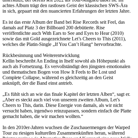
achtes Album trägt den rastlosen Geist der klassischen SWS-Ära
in sich, gepaart mit den nuancierten Erfahrungen der letzten Jahre.
Es ist das erste Album der Band bei Rise Records seit Feel, das
damals auf Platz 3 der Billboard 200 debütierte. Rise
veröffentlichte auch With Ears to See and Eyes to Hear (2010)
sowie das mit Gold ausgezeichnete Let’s Cheers to This (2011),
welches die Platin-Single „If You Can’t Hang“ hervorbrachte.
Rückbesinnung und Weiterentwicklung
Kellin beschreibt An Ending in Itself sowohl als Höhepunkt als
auch als Fortsetzung. Es vervollständigt den jüngsten emotionalen
und thematischen Bogen von How It Feels to Be Lost und
Complete Collapse, während es gleichzeitig an den Geist
anknüpft, der die Band einst antrieb.
„Es fühlt sich an wie das finale Kapitel der letzten Alben“, sagt er.
„Aber es steckt auch viel von unserem zweiten Album, Let’s
Cheers to This, darin. Diese Energie von damals, als wir nicht
versucht haben, irgendwo reinzupassen, sondern einfach die Platte
gemacht haben, die wir machen wollten.“
In den 2010er-Jahren wuchsen die Zuschauermengen der Warped
Tour zu riesigen kulturellen Zusammenkünften heran, während