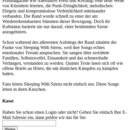
Printmagazine wie Alternative Press und Kerrang! eine neue Welle
von Künstlern feierten, die Punk-Dringlichkeit, melodischen
Ehrgeiz und kompromisslose Verletzlichkeit miteinander
verbanden. Die Band wurde schnell zu einer der am
Wiedererkennbarsten Stimmen dieser Bewegung. Doch ihr
Kultstatus basierte nie nur darauf, einer bestimmten Szene
anzugehören.
Schon während des allerersten Aufstiegs der Band zündete der
Funke von Sleeping With Sirens, weil ihre Songs echtes
emotionales Terrain ansprachen. Sie sangen über zerrüttete
Familien, Selbstzweifel, Einsamkeit und das schmerzhafte
Verlangen, verstanden zu werden. Quinns Texte lasen sich oft wie
offene Briefe an Hörer, die mit ähnlichen Kämpfen zu kämpfen
hatten.
Fans hören Sleeping With Sirens nicht einfach nur. Diese Songs
leben in ihren Knochen.
Kasse
Haben Sie schon einen Login oder nicht? Geben Sie einfach Ihre E-
Mail Adresse ein, dann prüfen wir das für Sie:
Weiter