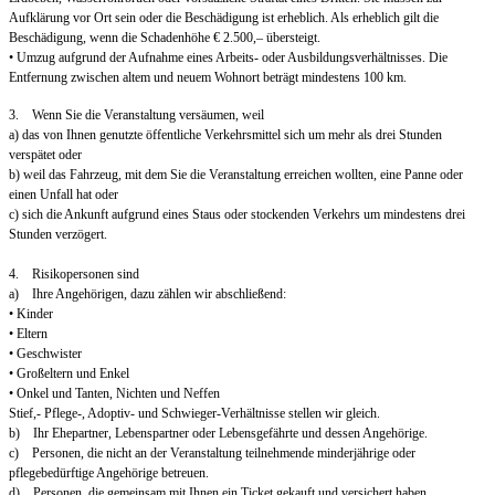
Aufklärung vor Ort sein oder die Beschädigung ist erheblich. Als erheblich gilt die
Beschädigung, wenn die Schadenhöhe € 2.500,– übersteigt.
• Umzug aufgrund der Aufnahme eines Arbeits- oder Ausbildungsverhältnisses. Die
Entfernung zwischen altem und neuem Wohnort beträgt mindestens 100 km.
3. Wenn Sie die Veranstaltung versäumen, weil
a) das von Ihnen genutzte öffentliche Verkehrsmittel sich um mehr als drei Stunden
verspätet oder
b) weil das Fahrzeug, mit dem Sie die Veranstaltung erreichen wollten, eine Panne oder
einen Unfall hat oder
c) sich die Ankunft aufgrund eines Staus oder stockenden Verkehrs um mindestens drei
Stunden verzögert.
4. Risikopersonen sind
a) Ihre Angehörigen, dazu zählen wir abschließend:
• Kinder
• Eltern
• Geschwister
• Großeltern und Enkel
• Onkel und Tanten, Nichten und Neffen
Stief,- Pflege-, Adoptiv- und Schwieger-Verhältnisse stellen wir gleich.
b) Ihr Ehepartner, Lebenspartner oder Lebensgefährte und dessen Angehörige.
c) Personen, die nicht an der Veranstaltung teilnehmende minderjährige oder
pflegebedürftige Angehörige betreuen.
d) Personen, die gemeinsam mit Ihnen ein Ticket gekauft und versichert haben.