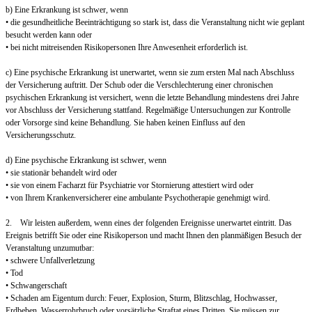
b) Eine Erkrankung ist schwer, wenn
• die gesundheitliche Beeinträchtigung so stark ist, dass die Veranstaltung nicht wie geplant
besucht werden kann oder
• bei nicht mitreisenden Risikopersonen Ihre Anwesenheit erforderlich ist.
c) Eine psychische Erkrankung ist unerwartet, wenn sie zum ersten Mal nach Abschluss
der Versicherung auftritt. Der Schub oder die Verschlechterung einer chronischen
psychischen Erkrankung ist versichert, wenn die letzte Behandlung mindestens drei Jahre
vor Abschluss der Versicherung stattfand. Regelmäßige Untersuchungen zur Kontrolle
oder Vorsorge sind keine Behandlung. Sie haben keinen Einfluss auf den
Versicherungsschutz.
d) Eine psychische Erkrankung ist schwer, wenn
• sie stationär behandelt wird oder
• sie von einem Facharzt für Psychiatrie vor Stornierung attestiert wird oder
• von Ihrem Krankenversicherer eine ambulante Psychotherapie genehmigt wird.
2. Wir leisten außerdem, wenn eines der folgenden Ereignisse unerwartet eintritt. Das
Ereignis betrifft Sie oder eine Risikoperson und macht Ihnen den planmäßigen Besuch der
Veranstaltung unzumutbar:
• schwere Unfallverletzung
• Tod
• Schwangerschaft
• Schaden am Eigentum durch: Feuer, Explosion, Sturm, Blitzschlag, Hochwasser,
Erdbeben, Wasserrohrbruch oder vorsätzliche Straftat eines Dritten. Sie müssen zur