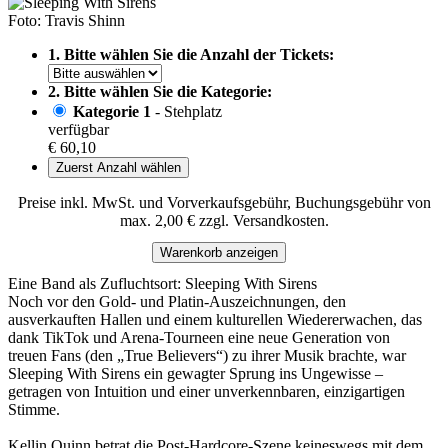
Foto: Travis Shinn
1. Bitte wählen Sie die Anzahl der Tickets:
2. Bitte wählen Sie die Kategorie:
Kategorie 1
- Stehplatz
verfügbar
€ 60,10
Zuerst Anzahl wählen
Preise inkl. MwSt. und Vorverkaufsgebühr, Buchungsgebühr von
max. 2,00 € zzgl. Versandkosten.
Warenkorb anzeigen
Eine Band als Zufluchtsort: Sleeping With Sirens
Noch vor den Gold- und Platin-Auszeichnungen, den
ausverkauften Hallen und einem kulturellen Wiedererwachen, das
dank TikTok und Arena-Tourneen eine neue Generation von
treuen Fans (den „True Believers“) zu ihrer Musik brachte, war
Sleeping With Sirens ein gewagter Sprung ins Ungewisse –
getragen von Intuition und einer unverkennbaren, einzigartigen
Stimme.
Kellin Quinn betrat die Post-Hardcore-Szene keineswegs mit dem