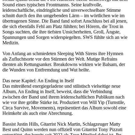
Sound eines typischen Frontmanns. Seine kraftvolle,
leidenschaftliche, eindringliche und unverwechselbare Stimme
schnitt durch den ihn umgebenden Lärm – im wörtlichen wie im
übertragenen Sinne. Die Band fand sofort Anschluss bei all jenen,
die sich ebenfalls Fehl am Platz fühlten; bei Hörern, die Trost in
Songs suchten, die ihre tiefsten Unsicherheiten, Groll, Ängste,
Spannungen und Sorgen widerspiegelten. SWS fühlte sich an wie
Medizin.
Von Anfang an schmiedeten Sleeping With Sirens ihre Hymnen
als Zufluchtsorte vor den Stürmen der Welt. Mutige Refrains
dienten als Rettungsanker. Breakdowns wirkten wie Balsam, der
die Wunden von Entfremdung und Wut heilte.
Das neue Kapitel: An Ending in Itself
Das mitreißend energiegeladene und stilistisch vielseitige neue
Album, An Ending in Itself, beweist, dass die Verbindung
zwischen der Band und ihrem leidenschaftlichen Publikum nach
wie vor ihre größte Stärke ist. Produziert von Will Yip (Turnstile,
Circa Survive, Movements), repräsentiert das Album sowohl eine
Heimkehr als auch eine Abrechnung.
Bassist Justin Hills, Gitarrist Nick Martin, Schlagzeuger Matty
Best und Quinn werden nun offiziell von Gitarrist Tony Pizzuti
unterstützt, der bereits seit 2022 als Tour-Mitglied dabei ist. Ihr