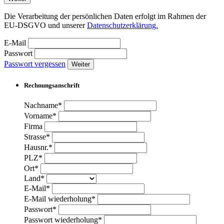
Die Verarbeitung der persönlichen Daten erfolgt im Rahmen der
EU-DSGVO und unserer
Datenschutzerklärung.
E-Mail
Passwort
Passwort vergessen
Weiter
Rechnungsanschrift
Nachname*
Vorname*
Firma
Strasse*
Hausnr.*
PLZ*
Ort*
Land*
E-Mail*
E-Mail wiederholung*
Passwort*
Passwort wiederholung*