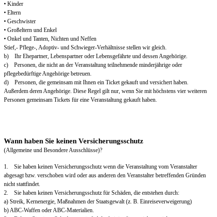
• Kinder
• Eltern
• Geschwister
• Großeltern und Enkel
• Onkel und Tanten, Nichten und Neffen
Stief,- Pflege-, Adoptiv- und Schwieger-Verhältnisse stellen wir gleich.
b) Ihr Ehepartner, Lebenspartner oder Lebensgefährte und dessen Angehörige.
c) Personen, die nicht an der Veranstaltung teilnehmende minderjährige oder
pflegebedürftige Angehörige betreuen.
d) Personen, die gemeinsam mit Ihnen ein Ticket gekauft und versichert haben.
Außerdem deren Angehörige. Diese Regel gilt nur, wenn Sie mit höchstens vier weiteren
Personen gemeinsam Tickets für eine Veranstaltung gekauft haben.
Wann haben Sie keinen Versicherungsschutz
(Allgemeine und Besondere Ausschlüsse)?
1. Sie haben keinen Versicherungsschutz wenn die Veranstaltung vom Veranstalter
abgesagt bzw. verschoben wird oder aus anderen den Veranstalter betreffenden Gründen
nicht stattfindet.
2. Sie haben keinen Versicherungsschutz für Schäden, die entstehen durch:
a) Streik, Kernenergie, Maßnahmen der Staatsgewalt (z. B. Einreiseverweigerung)
b) ABC-Waffen oder ABC-Materialien.