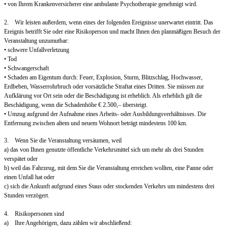
• von Ihrem Krankenversicherer eine ambulante Psychotherapie genehmigt wird.
2. Wir leisten außerdem, wenn eines der folgenden Ereignisse unerwartet eintritt. Das
Ereignis betrifft Sie oder eine Risikoperson und macht Ihnen den planmäßigen Besuch der
Veranstaltung unzumutbar:
• schwere Unfallverletzung
• Tod
• Schwangerschaft
• Schaden am Eigentum durch: Feuer, Explosion, Sturm, Blitzschlag, Hochwasser,
Erdbeben, Wasserrohrbruch oder vorsätzliche Straftat eines Dritten. Sie müssen zur
Aufklärung vor Ort sein oder die Beschädigung ist erheblich. Als erheblich gilt die
Beschädigung, wenn die Schadenhöhe € 2.500,– übersteigt.
• Umzug aufgrund der Aufnahme eines Arbeits- oder Ausbildungsverhältnisses. Die
Entfernung zwischen altem und neuem Wohnort beträgt mindestens 100 km.
3. Wenn Sie die Veranstaltung versäumen, weil
a) das von Ihnen genutzte öffentliche Verkehrsmittel sich um mehr als drei Stunden
verspätet oder
b) weil das Fahrzeug, mit dem Sie die Veranstaltung erreichen wollten, eine Panne oder
einen Unfall hat oder
c) sich die Ankunft aufgrund eines Staus oder stockenden Verkehrs um mindestens drei
Stunden verzögert.
4. Risikopersonen sind
a) Ihre Angehörigen, dazu zählen wir abschließend: