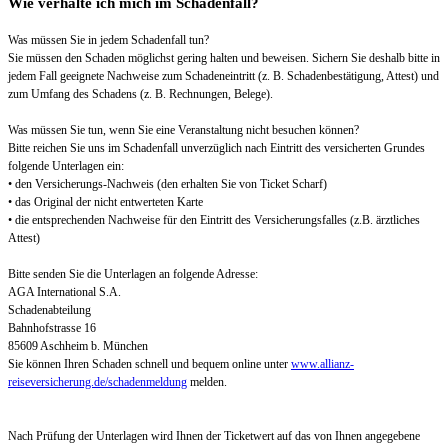
Wie verhalte ich mich im Schadenfall?
Was müssen Sie in jedem Schadenfall tun?
Sie müssen den Schaden möglichst gering halten und beweisen. Sichern Sie deshalb bitte in
jedem Fall geeignete Nachweise zum Schadeneintritt (z. B. Schadenbestätigung, Attest) und
zum Umfang des Schadens (z. B. Rechnungen, Belege).
Was müssen Sie tun, wenn Sie eine Veranstaltung nicht besuchen können?
Bitte reichen Sie uns im Schadenfall unverzüglich nach Eintritt des versicherten Grundes
folgende Unterlagen ein:
• den Versicherungs-Nachweis (den erhalten Sie von Ticket Scharf)
• das Original der nicht entwerteten Karte
• die entsprechenden Nachweise für den Eintritt des Versicherungsfalles (z.B. ärztliches
Attest)
Bitte senden Sie die Unterlagen an folgende Adresse:
AGA International S.A.
Schadenabteilung
Bahnhofstrasse 16
85609 Aschheim b. München
Sie können Ihren Schaden schnell und bequem online unter
www.allianz-
reiseversicherung.de/schadenmeldung
melden.
Nach Prüfung der Unterlagen wird Ihnen der Ticketwert auf das von Ihnen angegebene