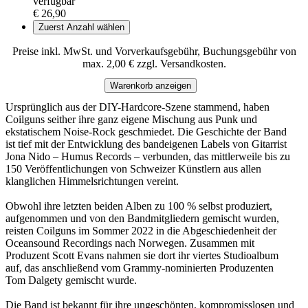
verfügbar
€ 26,90
Zuerst Anzahl wählen
Preise inkl. MwSt. und Vorverkaufsgebühr, Buchungsgebühr von
max. 2,00 € zzgl. Versandkosten.
Warenkorb anzeigen
Ursprünglich aus der DIY-Hardcore-Szene stammend, haben
Coilguns seither ihre ganz eigene Mischung aus Punk und
ekstatischem Noise-Rock geschmiedet. Die Geschichte der Band
ist tief mit der Entwicklung des bandeigenen Labels von Gitarrist
Jona Nido – Humus Records – verbunden, das mittlerweile bis zu
150 Veröffentlichungen von Schweizer Künstlern aus allen
klanglichen Himmelsrichtungen vereint.
Obwohl ihre letzten beiden Alben zu 100 % selbst produziert,
aufgenommen und von den Bandmitgliedern gemischt wurden,
reisten Coilguns im Sommer 2022 in die Abgeschiedenheit der
Oceansound Recordings nach Norwegen. Zusammen mit
Produzent Scott Evans nahmen sie dort ihr viertes Studioalbum
auf, das anschließend vom Grammy-nominierten Produzenten
Tom Dalgety gemischt wurde.
Die Band ist bekannt für ihre ungeschönten, kompromisslosen und