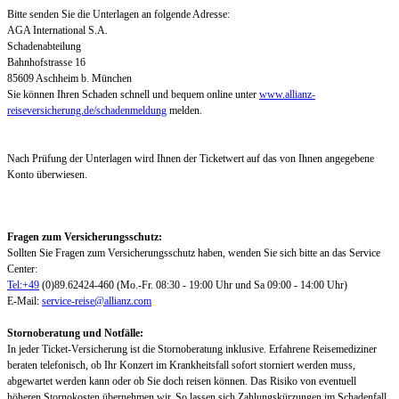
Bitte senden Sie die Unterlagen an folgende Adresse:
AGA International S.A.
Schadenabteilung
Bahnhofstrasse 16
85609 Aschheim b. München
Sie können Ihren Schaden schnell und bequem online unter
www.allianz-
reiseversicherung.de/schadenmeldung
melden.
Nach Prüfung der Unterlagen wird Ihnen der Ticketwert auf das von Ihnen angegebene
Konto überwiesen.
Fragen zum Versicherungsschutz:
Sollten Sie Fragen zum Versicherungsschutz haben, wenden Sie sich bitte an das Service
Center:
Tel:+49
(0)89.62424-460 (Mo.-Fr. 08:30 - 19:00 Uhr und Sa 09:00 - 14:00 Uhr)
E-Mail:
service-reise@allianz.com
Stornoberatung und Notfälle:
In jeder Ticket-Versicherung ist die Stornoberatung inklusive. Erfahrene Reisemediziner
beraten telefonisch, ob Ihr Konzert im Krankheitsfall sofort storniert werden muss,
abgewartet werden kann oder ob Sie doch reisen können. Das Risiko von eventuell
höheren Stornokosten übernehmen wir. So lassen sich Zahlungskürzungen im Schadenfall