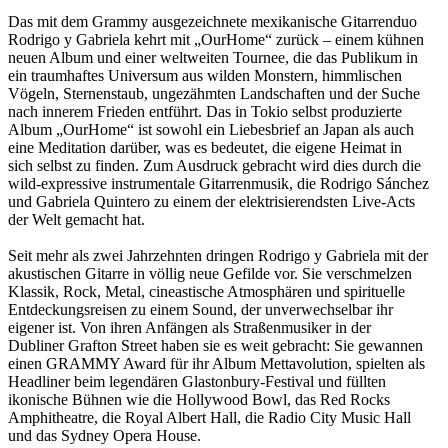
Das mit dem Grammy ausgezeichnete mexikanische Gitarrenduo
Rodrigo y Gabriela kehrt mit „OurHome“ zurück – einem kühnen
neuen Album und einer weltweiten Tournee, die das Publikum in
ein traumhaftes Universum aus wilden Monstern, himmlischen
Vögeln, Sternenstaub, ungezähmten Landschaften und der Suche
nach innerem Frieden entführt. Das in Tokio selbst produzierte
Album „OurHome“ ist sowohl ein Liebesbrief an Japan als auch
eine Meditation darüber, was es bedeutet, die eigene Heimat in
sich selbst zu finden. Zum Ausdruck gebracht wird dies durch die
wild-expressive instrumentale Gitarrenmusik, die Rodrigo Sánchez
und Gabriela Quintero zu einem der elektrisierendsten Live-Acts
der Welt gemacht hat.
Seit mehr als zwei Jahrzehnten dringen Rodrigo y Gabriela mit der
akustischen Gitarre in völlig neue Gefilde vor. Sie verschmelzen
Klassik, Rock, Metal, cineastische Atmosphären und spirituelle
Entdeckungsreisen zu einem Sound, der unverwechselbar ihr
eigener ist. Von ihren Anfängen als Straßenmusiker in der
Dubliner Grafton Street haben sie es weit gebracht: Sie gewannen
einen GRAMMY Award für ihr Album Mettavolution, spielten als
Headliner beim legendären Glastonbury-Festival und füllten
ikonische Bühnen wie die Hollywood Bowl, das Red Rocks
Amphitheatre, die Royal Albert Hall, die Radio City Music Hall
und das Sydney Opera House.