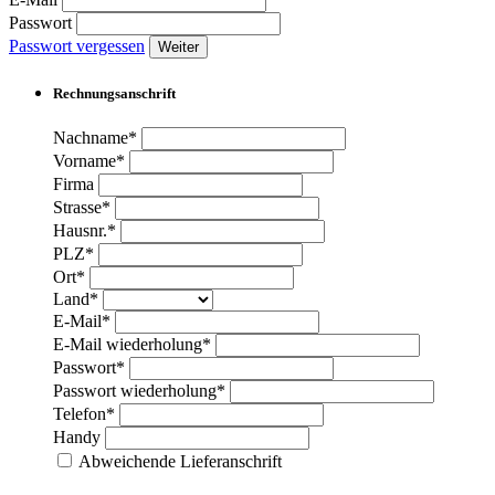
Passwort
Passwort vergessen
Weiter
Rechnungsanschrift
Nachname*
Vorname*
Firma
Strasse*
Hausnr.*
PLZ*
Ort*
Land*
E-Mail*
E-Mail wiederholung*
Passwort*
Passwort wiederholung*
Telefon*
Handy
Abweichende Lieferanschrift