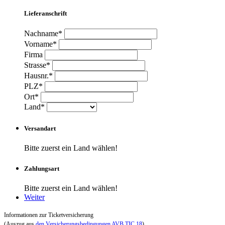
Lieferanschrift
Nachname*
Vorname*
Firma
Strasse*
Hausnr.*
PLZ*
Ort*
Land*
Versandart
Bitte zuerst ein Land wählen!
Zahlungsart
Bitte zuerst ein Land wählen!
Weiter
Informationen zur Ticketversicherung
(Auszug aus
den Versicherungsbedingungen AVB TIC 18
)