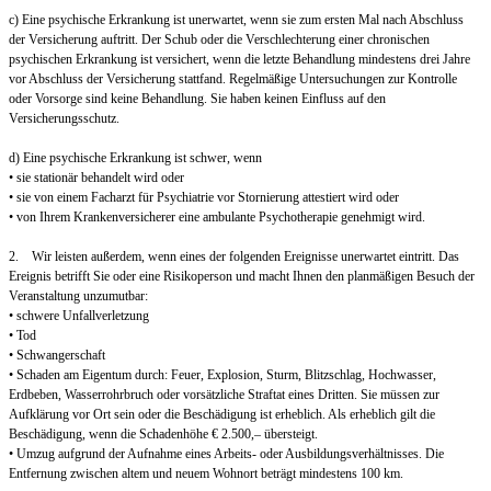
c) Eine psychische Erkrankung ist unerwartet, wenn sie zum ersten Mal nach Abschluss
der Versicherung auftritt. Der Schub oder die Verschlechterung einer chronischen
psychischen Erkrankung ist versichert, wenn die letzte Behandlung mindestens drei Jahre
vor Abschluss der Versicherung stattfand. Regelmäßige Untersuchungen zur Kontrolle
oder Vorsorge sind keine Behandlung. Sie haben keinen Einfluss auf den
Versicherungsschutz.
d) Eine psychische Erkrankung ist schwer, wenn
• sie stationär behandelt wird oder
• sie von einem Facharzt für Psychiatrie vor Stornierung attestiert wird oder
• von Ihrem Krankenversicherer eine ambulante Psychotherapie genehmigt wird.
2. Wir leisten außerdem, wenn eines der folgenden Ereignisse unerwartet eintritt. Das
Ereignis betrifft Sie oder eine Risikoperson und macht Ihnen den planmäßigen Besuch der
Veranstaltung unzumutbar:
• schwere Unfallverletzung
• Tod
• Schwangerschaft
• Schaden am Eigentum durch: Feuer, Explosion, Sturm, Blitzschlag, Hochwasser,
Erdbeben, Wasserrohrbruch oder vorsätzliche Straftat eines Dritten. Sie müssen zur
Aufklärung vor Ort sein oder die Beschädigung ist erheblich. Als erheblich gilt die
Beschädigung, wenn die Schadenhöhe € 2.500,– übersteigt.
• Umzug aufgrund der Aufnahme eines Arbeits- oder Ausbildungsverhältnisses. Die
Entfernung zwischen altem und neuem Wohnort beträgt mindestens 100 km.