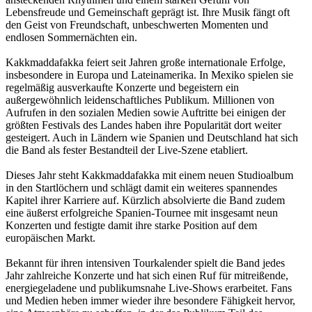
Lebensfreude und Gemeinschaft geprägt ist. Ihre Musik fängt oft
den Geist von Freundschaft, unbeschwerten Momenten und
endlosen Sommernächten ein.
Kakkmaddafakka feiert seit Jahren große internationale Erfolge,
insbesondere in Europa und Lateinamerika. In Mexiko spielen sie
regelmäßig ausverkaufte Konzerte und begeistern ein
außergewöhnlich leidenschaftliches Publikum. Millionen von
Aufrufen in den sozialen Medien sowie Auftritte bei einigen der
größten Festivals des Landes haben ihre Popularität dort weiter
gesteigert. Auch in Ländern wie Spanien und Deutschland hat sich
die Band als fester Bestandteil der Live-Szene etabliert.
Dieses Jahr steht Kakkmaddafakka mit einem neuen Studioalbum
in den Startlöchern und schlägt damit ein weiteres spannendes
Kapitel ihrer Karriere auf. Kürzlich absolvierte die Band zudem
eine äußerst erfolgreiche Spanien-Tournee mit insgesamt neun
Konzerten und festigte damit ihre starke Position auf dem
europäischen Markt.
Bekannt für ihren intensiven Tourkalender spielt die Band jedes
Jahr zahlreiche Konzerte und hat sich einen Ruf für mitreißende,
energiegeladene und publikumsnahe Live-Shows erarbeitet. Fans
und Medien heben immer wieder ihre besondere Fähigkeit hervor,