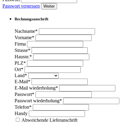
Passwort vergessen
Weiter
Rechnungsanschrift
Nachname*
Vorname*
Firma
Strasse*
Hausnr.*
PLZ*
Ort*
Land*
E-Mail*
E-Mail wiederholung*
Passwort*
Passwort wiederholung*
Telefon*
Handy
Abweichende Lieferanschrift