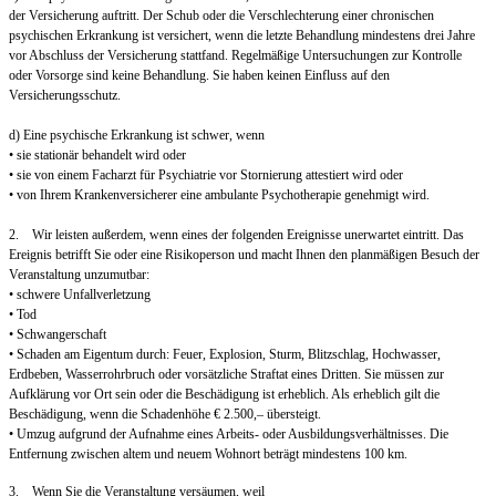
der Versicherung auftritt. Der Schub oder die Verschlechterung einer chronischen
psychischen Erkrankung ist versichert, wenn die letzte Behandlung mindestens drei Jahre
vor Abschluss der Versicherung stattfand. Regelmäßige Untersuchungen zur Kontrolle
oder Vorsorge sind keine Behandlung. Sie haben keinen Einfluss auf den
Versicherungsschutz.
d) Eine psychische Erkrankung ist schwer, wenn
• sie stationär behandelt wird oder
• sie von einem Facharzt für Psychiatrie vor Stornierung attestiert wird oder
• von Ihrem Krankenversicherer eine ambulante Psychotherapie genehmigt wird.
2. Wir leisten außerdem, wenn eines der folgenden Ereignisse unerwartet eintritt. Das
Ereignis betrifft Sie oder eine Risikoperson und macht Ihnen den planmäßigen Besuch der
Veranstaltung unzumutbar:
• schwere Unfallverletzung
• Tod
• Schwangerschaft
• Schaden am Eigentum durch: Feuer, Explosion, Sturm, Blitzschlag, Hochwasser,
Erdbeben, Wasserrohrbruch oder vorsätzliche Straftat eines Dritten. Sie müssen zur
Aufklärung vor Ort sein oder die Beschädigung ist erheblich. Als erheblich gilt die
Beschädigung, wenn die Schadenhöhe € 2.500,– übersteigt.
• Umzug aufgrund der Aufnahme eines Arbeits- oder Ausbildungsverhältnisses. Die
Entfernung zwischen altem und neuem Wohnort beträgt mindestens 100 km.
3. Wenn Sie die Veranstaltung versäumen, weil