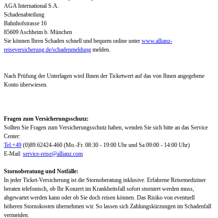
AGA International S.A.
Schadenabteilung
Bahnhofstrasse 16
85609 Aschheim b. München
Sie können Ihren Schaden schnell und bequem online unter
www.allianz-
reiseversicherung.de/schadenmeldung
melden.
Nach Prüfung der Unterlagen wird Ihnen der Ticketwert auf das von Ihnen angegebene
Konto überwiesen.
Fragen zum Versicherungsschutz:
Sollten Sie Fragen zum Versicherungsschutz haben, wenden Sie sich bitte an das Service
Center:
Tel:+49
(0)89.62424-460 (Mo.-Fr. 08:30 - 19:00 Uhr und Sa 09:00 - 14:00 Uhr)
E-Mail:
service-reise@allianz.com
Stornoberatung und Notfälle:
In jeder Ticket-Versicherung ist die Stornoberatung inklusive. Erfahrene Reisemediziner
beraten telefonisch, ob Ihr Konzert im Krankheitsfall sofort storniert werden muss,
abgewartet werden kann oder ob Sie doch reisen können. Das Risiko von eventuell
höheren Stornokosten übernehmen wir. So lassen sich Zahlungskürzungen im Schadenfall
vermeiden.