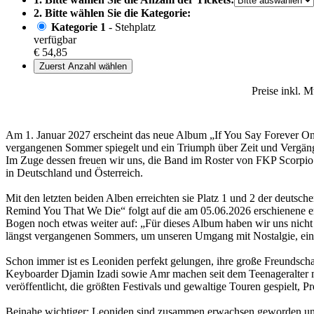
2. Bitte wählen Sie die Kategorie:
Kategorie 1
- Stehplatz
verfügbar
€ 54,85
Zuerst Anzahl wählen
Preise inkl. 
Am 1. Januar 2027 erscheint das neue Album „If You Say Forever On
vergangenen Sommer spiegelt und ein Triumph über Zeit und Vergängl
Im Zuge dessen freuen wir uns, die Band im Roster von FKP Scorpio
in Deutschland und Österreich.
Mit den letzten beiden Alben erreichten sie Platz 1 und 2 der deutsc
Remind You That We Die“ folgt auf die am 05.06.2026 erschienene ers
Bogen noch etwas weiter auf: „Für dieses Album haben wir uns nicht a
längst vergangenen Sommers, um unseren Umgang mit Nostalgie, ein
Schon immer ist es Leoniden perfekt gelungen, ihre große Freundschaf
Keyboarder Djamin Izadi sowie Amr machen seit dem Teenageralter mi
veröffentlicht, die größten Festivals und gewaltige Touren gespielt,
Beinahe wichtiger: Leoniden sind zusammen erwachsen geworden und