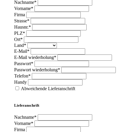
Nachname*
Vorname*
Firma
Strasse*
Hausnr.*
PLZ*
Ort*
Land*
E-Mail*
E-Mail wiederholung*
Passwort*
Passwort wiederholung*
Telefon*
Handy
Abweichende Lieferanschrift
Lieferanschrift
Nachname*
Vorname*
Firma