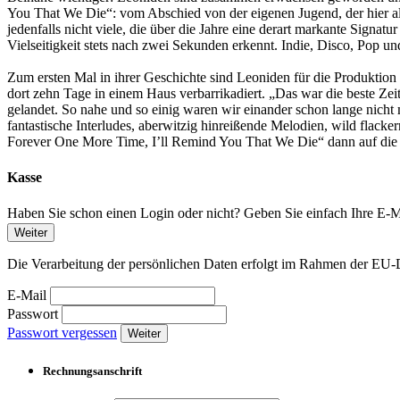
You That We Die“: vom Abschied von der eigenen Jugend, der hier al
jedenfalls nicht viele, die über die Jahre eine derart markante Signa
Vielseitigkeit stets nach zwei Sekunden erkennt. Indie, Disco, Pop u
Zum ersten Mal in ihrer Geschichte sind Leoniden für die Produkti
dort zehn Tage in einem Haus verbarrikadiert. „Das war die beste Zei
gelandet. So nahe und so einig waren wir einander schon lange nich
fantastische Interludes, aberwitzig hinreißende Melodien, wild fla
Forever One More Time, I’ll Remind You That We Die“ dann auf die S
Kasse
Haben Sie schon einen Login oder nicht? Geben Sie einfach Ihre E-Ma
Weiter
Die Verarbeitung der persönlichen Daten erfolgt im Rahmen der 
E-Mail
Passwort
Passwort vergessen
Weiter
Rechnungsanschrift