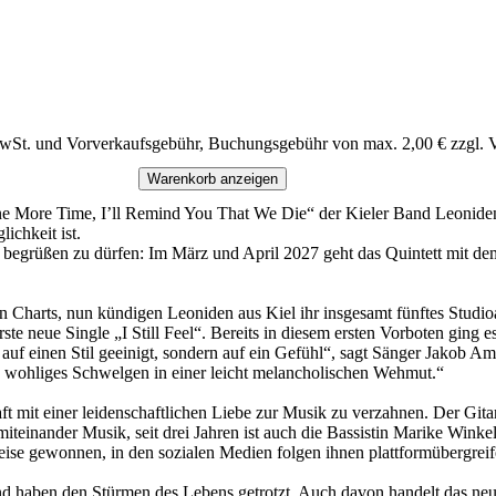
MwSt. und Vorverkaufsgebühr, Buchungsgebühr von max. 2,00 € zzgl. 
Warenkorb anzeigen
e More Time, I’ll Remind You That We Die“ der Kieler Band Leoniden,
ichkeit ist.
 begrüßen zu dürfen: Im März und April 2027 geht das Quintett mit 
hen Charts, nun kündigen Leoniden aus Kiel ihr insgesamt fünftes Stud
te neue Single „I Still Feel“. Bereits in diesem ersten Vorboten ging
uf einen Stil geeinigt, sondern auf ein Gefühl“, sagt Sänger Jakob Am
 wohliges Schwelgen in einer leicht melancholischen Wehmut.“
t mit einer leidenschaftlichen Liebe zur Musik zu verzahnen. Der Gitar
teinander Musik, seit drei Jahren ist auch die Bassistin Marike Wink
 Preise gewonnen, in den sozialen Medien folgen ihnen plattformübergre
 haben den Stürmen des Lebens getrotzt. Auch davon handelt das ne