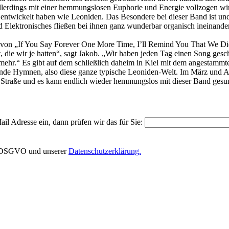
lerdings mit einer hemmungslosen Euphorie und Energie vollzogen wird
tur entwickelt haben wie Leoniden. Das Besondere bei dieser Band ist un
nd Elektronisches fließen bei ihnen ganz wunderbar organisch ineinander
on von „If You Say Forever One More Time, I’ll Remind You That We 
t, die wir je hatten“, sagt Jakob. „Wir haben jeden Tag einen Song ge
t mehr.“ Es gibt auf dem schließlich daheim in Kiel mit dem angestam
ckernde Hymnen, also diese ganze typische Leoniden-Welt. Im März und
traße und es kann endlich wieder hemmungslos mit dieser Band gesung
il Adresse ein, dann prüfen wir das für Sie:
EU-DSGVO und unserer
Datenschutzerklärung.