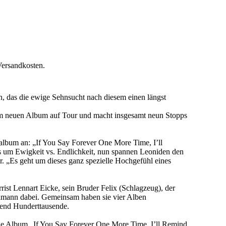
Versandkosten.
 das die ewige Sehnsucht nach diesem einen längst
dem neuen Album auf Tour und macht insgesamt neun Stopps
ioalbum an: „If You Say Forever One More Time, I’ll
 es um Ewigkeit vs. Endlichkeit, nun spannen Leoniden den
r. „Es geht um dieses ganz spezielle Hochgefühl eines
rist Lennart Eicke, sein Bruder Felix (Schlagzeug), der
elmann dabei. Gemeinsam haben sie vier Alben
ifend Hunderttausende.
ue Album „If You Say Forever One More Time, I’ll Remind