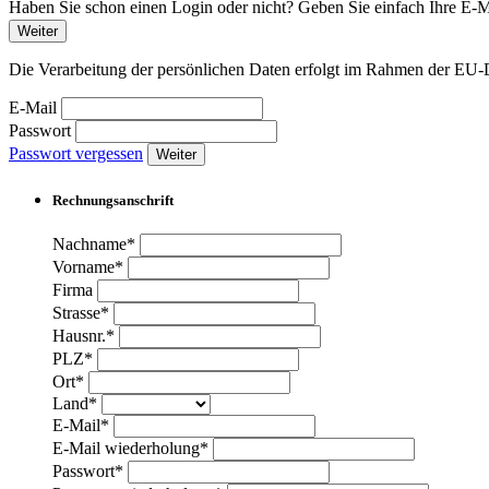
Haben Sie schon einen Login oder nicht? Geben Sie einfach Ihre E-Ma
Weiter
Die Verarbeitung der persönlichen Daten erfolgt im Rahmen der 
E-Mail
Passwort
Passwort vergessen
Weiter
Rechnungsanschrift
Nachname*
Vorname*
Firma
Strasse*
Hausnr.*
PLZ*
Ort*
Land*
E-Mail*
E-Mail wiederholung*
Passwort*