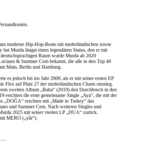
Versandkosten.
rdam moderne Hip-Hop-Beats mit niederländischen sowie
 hat Murda längst einen legendären Status, den er mit
m deutschsprachigen Raum wurde Murda ab 2020
uciano & Summer Cem bekannt, die alle in den Top 40
t am Main, Berlin und Hamburg.
 es jedoch bis ins Jahr 2009, als er mit seiner ersten EP
 Flex auf Platz 27 der niederländischen Charts einstieg.
inem zweiten Album „Baba“ (2019) den Durchbruch in den
19 erschien die erste gemeinsame Single „Aya“, die mit der
 von „DOĞA“ erschien mit „Made in Turkey“ das
ciano und Summer Cem. Nach weiteren Singles und
urda 2025 mit seiner vierten LP „DUA“ zurück.
t mit MERO („yâr“).