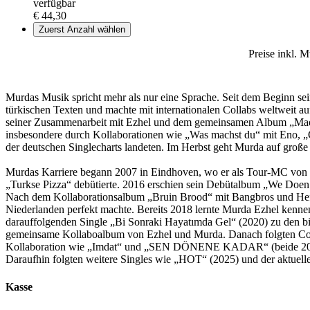
verfügbar
€ 44,30
Zuerst Anzahl wählen
Preise inkl. 
Murdas Musik spricht mehr als nur eine Sprache. Seit dem Beginn s
türkischen Texten und machte mit internationalen Collabs weltweit au
seiner Zusammenarbeit mit Ezhel und dem gemeinsamen Album „Made
insbesondere durch Kollaborationen wie „Was machst du“ mit Eno,
der deutschen Singlecharts landeten. Im Herbst geht Murda auf groß
Murdas Karriere begann 2007 in Eindhoven, wo er als Tour-MC von Jiggy
„Turkse Pizza“ debütierte. 2016 erschien sein Debütalbum „We Doen On
Nach dem Kollaborationsalbum „Bruin Brood“ mit Bangbros und He
Niederlanden perfekt machte. Bereits 2018 lernte Murda Ezhel kennen
darauffolgenden Single „Bi Sonraki Hayatımda Gel“ (2020) zu den 
gemeinsame Kollaboalbum von Ezhel und Murda. Danach folgten Co
Kollaboration wie „Imdat“ und „SEN DÖNENE KADAR“ (beide 2022 m
Daraufhin folgten weitere Singles wie „HOT“ (2025) und der aktuell
Kasse