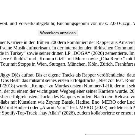
MwSt. und Vorverkaufsgebühr, Buchungsgebühr von max. 2,00 € zzgl. 
Warenkorb anzeigen
einer Karriere in den frühen 2000ern kombiniert der Rapper aus Amste
f seine Musik aufmerksam. In der internationalen türkischen Community
 in Turkey“ sowie seiner dritten LP „DOĞA“ (2020) zementierte. I
 „Gece Gündüz“ und „Konum Gizli“ mit Mero sowie „Oha Remix“ mit L
e Tour mit Stopps in Wien, Stuttgart, München, Köln, Zürich, Frankfur
 Djés auftrat. Bis er eigene Tracks als Rapper veröffentlichte, dauerte
s Best“ das mitsamt seines ersten Erfolgstracks „Niet zo“ feat. Ronnie
f (2018) wurde „Rompe“ zu Murdas erstem Nummer-1-Hit, der mit se
, der zu einem der wichtigsten Wegbegleiter seiner Karriere wurde. 20
bisher erfolgreichsten Tracks des Rappers wurden. Nach dem Release
llabs mit Künstlern wie Zeynep Bastık, Hadise, Eno, MERO oder Lu
it Hadise) oder „Ararım Yarın“ feat. MERO (2023) meldete sich M
e Spotify-Top-Track „hay Allah“ (2026), zudem kollaborierte er erneu