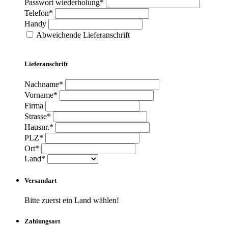
Passwort wiederholung*
Telefon*
Handy
Abweichende Lieferanschrift
Lieferanschrift
Nachname*
Vorname*
Firma
Strasse*
Hausnr.*
PLZ*
Ort*
Land*
Versandart
Bitte zuerst ein Land wählen!
Zahlungsart