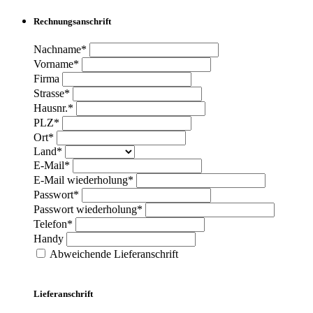
Rechnungsanschrift
Nachname*
Vorname*
Firma
Strasse*
Hausnr.*
PLZ*
Ort*
Land*
E-Mail*
E-Mail wiederholung*
Passwort*
Passwort wiederholung*
Telefon*
Handy
Abweichende Lieferanschrift
Lieferanschrift