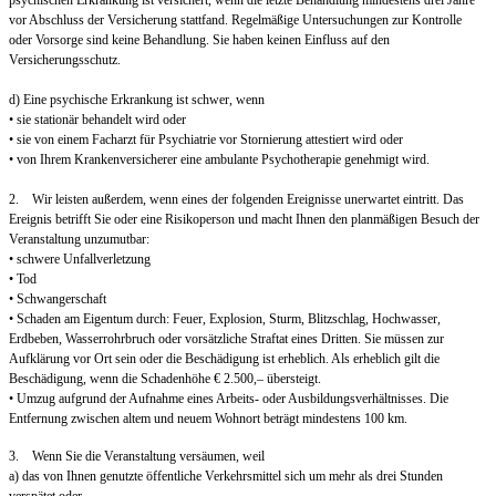
psychischen Erkrankung ist versichert, wenn die letzte Behandlung mindestens drei Jahre
vor Abschluss der Versicherung stattfand. Regelmäßige Untersuchungen zur Kontrolle
oder Vorsorge sind keine Behandlung. Sie haben keinen Einfluss auf den
Versicherungsschutz.
d) Eine psychische Erkrankung ist schwer, wenn
• sie stationär behandelt wird oder
• sie von einem Facharzt für Psychiatrie vor Stornierung attestiert wird oder
• von Ihrem Krankenversicherer eine ambulante Psychotherapie genehmigt wird.
2. Wir leisten außerdem, wenn eines der folgenden Ereignisse unerwartet eintritt. Das
Ereignis betrifft Sie oder eine Risikoperson und macht Ihnen den planmäßigen Besuch der
Veranstaltung unzumutbar:
• schwere Unfallverletzung
• Tod
• Schwangerschaft
• Schaden am Eigentum durch: Feuer, Explosion, Sturm, Blitzschlag, Hochwasser,
Erdbeben, Wasserrohrbruch oder vorsätzliche Straftat eines Dritten. Sie müssen zur
Aufklärung vor Ort sein oder die Beschädigung ist erheblich. Als erheblich gilt die
Beschädigung, wenn die Schadenhöhe € 2.500,– übersteigt.
• Umzug aufgrund der Aufnahme eines Arbeits- oder Ausbildungsverhältnisses. Die
Entfernung zwischen altem und neuem Wohnort beträgt mindestens 100 km.
3. Wenn Sie die Veranstaltung versäumen, weil
a) das von Ihnen genutzte öffentliche Verkehrsmittel sich um mehr als drei Stunden