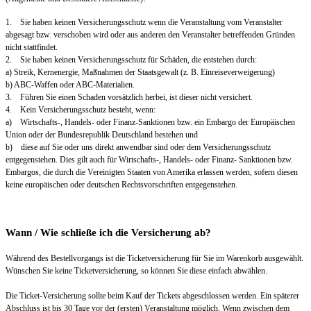
1. Sie haben keinen Versicherungsschutz wenn die Veranstaltung vom Veranstalter
abgesagt bzw. verschoben wird oder aus anderen den Veranstalter betreffenden Gründen
nicht stattfindet.
2. Sie haben keinen Versicherungsschutz für Schäden, die entstehen durch:
a) Streik, Kernenergie, Maßnahmen der Staatsgewalt (z. B. Einreiseverweigerung)
b) ABC-Waffen oder ABC-Materialien.
3. Führen Sie einen Schaden vorsätzlich herbei, ist dieser nicht versichert.
4. Kein Versicherungsschutz besteht, wenn:
a) Wirtschafts-, Handels- oder Finanz-Sanktionen bzw. ein Embargo der Europäischen
Union oder der Bundesrepublik Deutschland bestehen und
b) diese auf Sie oder uns direkt anwendbar sind oder dem Versicherungsschutz
entgegenstehen. Dies gilt auch für Wirtschafts-, Handels- oder Finanz- Sanktionen bzw.
Embargos, die durch die Vereinigten Staaten von Amerika erlassen werden, sofern diesen
keine europäischen oder deutschen Rechtsvorschriften entgegenstehen.
Wann / Wie schließe ich die Versicherung ab?
Während des Bestellvorgangs ist die Ticketversicherung für Sie im Warenkorb ausgewählt.
Wünschen Sie keine Ticketversicherung, so können Sie diese einfach abwählen.
Die Ticket-Versicherung sollte beim Kauf der Tickets abgeschlossen werden. Ein späterer
Abschluss ist bis 30 Tage vor der (ersten) Veranstaltung möglich. Wenn zwischen dem