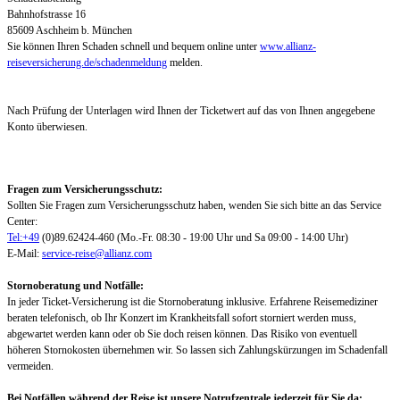
Bahnhofstrasse 16
85609 Aschheim b. München
Sie können Ihren Schaden schnell und bequem online unter
www.allianz-
reiseversicherung.de/schadenmeldung
melden.
Nach Prüfung der Unterlagen wird Ihnen der Ticketwert auf das von Ihnen angegebene
Konto überwiesen.
Fragen zum Versicherungsschutz:
Sollten Sie Fragen zum Versicherungsschutz haben, wenden Sie sich bitte an das Service
Center:
Tel:+49
(0)89.62424-460 (Mo.-Fr. 08:30 - 19:00 Uhr und Sa 09:00 - 14:00 Uhr)
E-Mail:
service-reise@allianz.com
Stornoberatung und Notfälle:
In jeder Ticket-Versicherung ist die Stornoberatung inklusive. Erfahrene Reisemediziner
beraten telefonisch, ob Ihr Konzert im Krankheitsfall sofort storniert werden muss,
abgewartet werden kann oder ob Sie doch reisen können. Das Risiko von eventuell
höheren Stornokosten übernehmen wir. So lassen sich Zahlungskürzungen im Schadenfall
vermeiden.
Bei Notfällen während der Reise ist unsere Notrufzentrale jederzeit für Sie da: