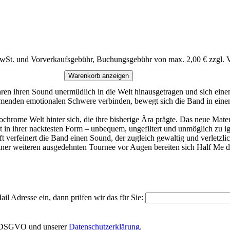
MwSt. und Vorverkaufsgebühr, Buchungsgebühr von max. 2,00 € zzgl. 
Warenkorb anzeigen
ren ihren Sound unermüdlich in die Welt hinausgetragen und sich eine
klemmenden emotionalen Schwere verbinden, bewegt sich die Band in ei
rome Welt hinter sich, die ihre bisherige Ära prägte. Das neue Materia
tät in ihrer nacktesten Form – unbequem, ungefiltert und unmöglich zu i
verfeinert die Band einen Sound, der zugleich gewaltig und verletzlic
iner weiteren ausgedehnten Tournee vor Augen bereiten sich Half Me d
il Adresse ein, dann prüfen wir das für Sie:
EU-DSGVO und unserer
Datenschutzerklärung.