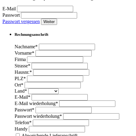
E-Mail
Passwort
Passwort vergessen
Weiter
Rechnungsanschrift
Nachname*
Vorname*
Firma
Strasse*
Hausnr.*
PLZ*
Ort*
Land*
E-Mail*
E-Mail wiederholung*
Passwort*
Passwort wiederholung*
Telefon*
Handy
Abweichende Lieferanschrift