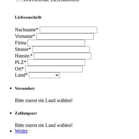
Lieferanschrift
Nachname*
Vorname*
Firma
Strasse*
Hausnr.*
PLZ*
Ort*
Land*
Versandart
Bitte zuerst ein Land wählen!
Zahlungsart
Bitte zuerst ein Land wählen!
Weiter