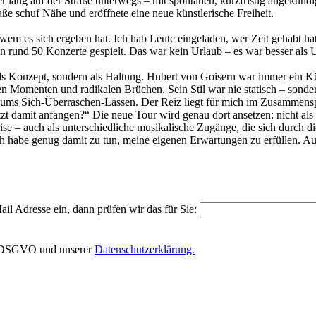
lang auf der Straße unterwegs – mit spontanen, kurzfristig angekünd
e schuf Nähe und eröffnete eine neue künstlerische Freiheit.
t wem es sich ergeben hat. Ich hab Leute eingeladen, wer Zeit gehabt 
 rund 50 Konzerte gespielt. Das war kein Urlaub – es war besser als 
als Konzept, sondern als Haltung. Hubert von Goisern war immer ein Kü
n Momenten und radikalen Brüchen. Sein Stil war nie statisch – sonder
, ums Sich-Überraschen-Lassen. Der Reiz liegt für mich im Zusammenspie
zt damit anfangen?“ Die neue Tour wird genau dort ansetzen: nicht al
ise – auch als unterschiedliche musikalische Zugänge, die sich durch 
h habe genug damit zu tun, meine eigenen Erwartungen zu erfüllen. Auß
il Adresse ein, dann prüfen wir das für Sie:
EU-DSGVO und unserer
Datenschutzerklärung.