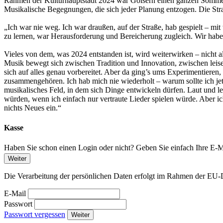
Rahmen der Kulturhauptstadt 2024 war Goisern einen ganzen Sommer 
Musikalische Begegnungen, die sich jeder Planung entzogen. Die Straß
„Ich war nie weg. Ich war draußen, auf der Straße, hab gespielt – mi
zu lernen, war Herausforderung und Bereicherung zugleich. Wir haben
Vieles von dem, was 2024 entstanden ist, wird weiterwirken – nicht 
Musik bewegt sich zwischen Tradition und Innovation, zwischen leise
sich auf alles genau vorbereitet. Aber da ging’s ums Experimentieren
zusammengehören. Ich hab mich nie wiederholt – warum sollte ich jet
musikalisches Feld, in dem sich Dinge entwickeln dürfen. Laut und le
würden, wenn ich einfach nur vertraute Lieder spielen würde. Aber ic
nichts Neues ein.“
Kasse
Haben Sie schon einen Login oder nicht? Geben Sie einfach Ihre E-Ma
Weiter
Die Verarbeitung der persönlichen Daten erfolgt im Rahmen der 
E-Mail
Passwort
Passwort vergessen
Weiter