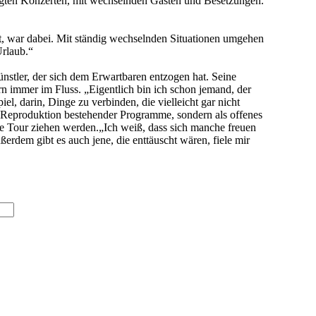
igten Konzerten, mit wechselnden Gästen und Besetzungen.
hat, war dabei. Mit ständig wechselnden Situationen umgehen
Urlaub.“
nstler, der sich dem Erwartbaren entzogen hat. Seine
n immer im Fluss. „Eigentlich bin ich schon jemand, der
l, darin, Dinge zu verbinden, die vielleicht gar nicht
s Reproduktion bestehender Programme, sondern als offenes
die Tour ziehen werden.„Ich weiß, dass sich manche freuen
erdem gibt es auch jene, die enttäuscht wären, fiele mir