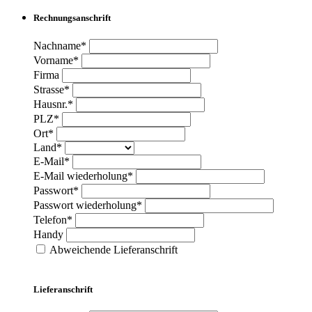
Rechnungsanschrift
Nachname*
Vorname*
Firma
Strasse*
Hausnr.*
PLZ*
Ort*
Land*
E-Mail*
E-Mail wiederholung*
Passwort*
Passwort wiederholung*
Telefon*
Handy
Abweichende Lieferanschrift
Lieferanschrift