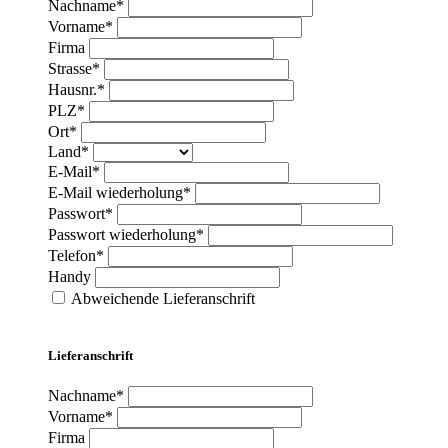
Nachname*
Vorname*
Firma
Strasse*
Hausnr.*
PLZ*
Ort*
Land*
E-Mail*
E-Mail wiederholung*
Passwort*
Passwort wiederholung*
Telefon*
Handy
Abweichende Lieferanschrift
Lieferanschrift
Nachname*
Vorname*
Firma