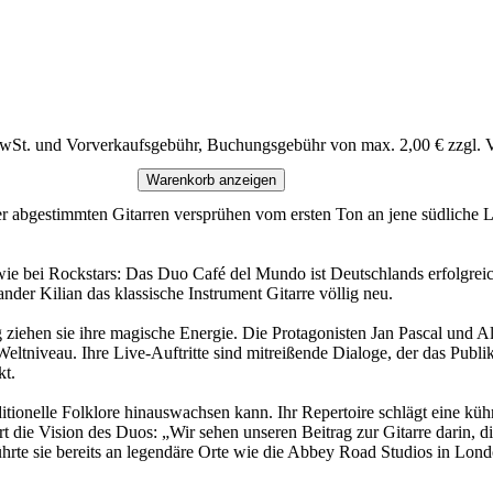
MwSt. und Vorverkaufsgebühr, Buchungsgebühr von max. 2,00 € zzgl. 
Warenkorb anzeigen
er abgestimmten Gitarren versprühen vom ersten Ton an jene südliche L
ie bei Rockstars: Das Duo Café del Mundo ist Deutschlands erfolgreich
der Kilian das klassische Instrument Gitarre völlig neu.
ziehen sie ihre magische Energie. Die Protagonisten Jan Pascal und A
 Weltniveau. Ihre Live-Auftritte sind mitreißende Dialoge, der das Pu
kt.
itionelle Folklore hinauswachsen kann. Ihr Repertoire schlägt eine kü
lärt die Vision des Duos: „Wir sehen unseren Beitrag zur Gitarre darin,
führte sie bereits an legendäre Orte wie die Abbey Road Studios in L