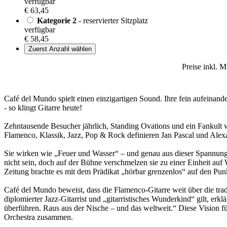
verfügbar
€ 63,45
Kategorie 2
- reservierter Sitzplatz
verfügbar
€ 58,45
Zuerst Anzahl wählen
Preise inkl. 
Café del Mundo spielt einen einzigartigen Sound. Ihre fein aufeinand
- so klingt Gitarre heute!
Zehntausende Besucher jährlich, Standing Ovations und ein Fankult w
Flamenco, Klassik, Jazz, Pop & Rock definieren Jan Pascal und Alexan
Sie wirken wie „Feuer und Wasser“ – und genau aus dieser Spannung 
nicht sein, doch auf der Bühne verschmelzen sie zu einer Einheit auf
Zeitung brachte es mit dem Prädikat „hörbar grenzenlos“ auf den Pun
Café del Mundo beweist, dass die Flamenco-Gitarre weit über die trad
diplomierter Jazz-Gitarrist und „gitarristisches Wunderkind“ gilt, erk
überführen. Raus aus der Nische – und das weltweit.“ Diese Vision 
Orchestra zusammen.