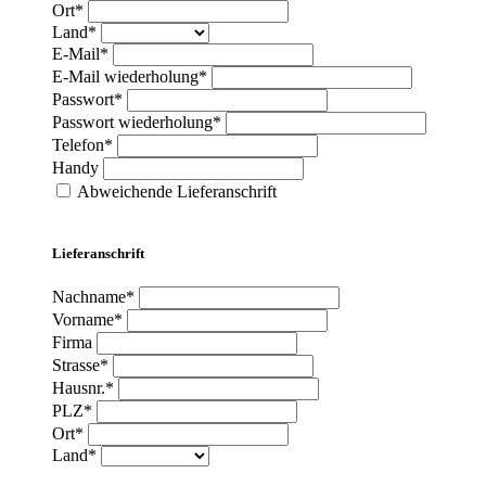
Ort*
Land*
E-Mail*
E-Mail wiederholung*
Passwort*
Passwort wiederholung*
Telefon*
Handy
Abweichende Lieferanschrift
Lieferanschrift
Nachname*
Vorname*
Firma
Strasse*
Hausnr.*
PLZ*
Ort*
Land*